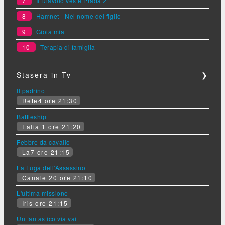
7
Il Diavolo veste Prada 2
8
Hamnet - Nel nome del figlio
9
Gioia mia
10
Terapia di famiglia
Stasera in Tv
❯
Il padrino
Rete4 ore 21:30
Battleship
Italia 1 ore 21:20
Febbre da cavallo
La7 ore 21:15
La Fuga dell'Assassino
Canale 20 ore 21:10
L'ultima missione
Iris ore 21:15
Un fantastico via vai