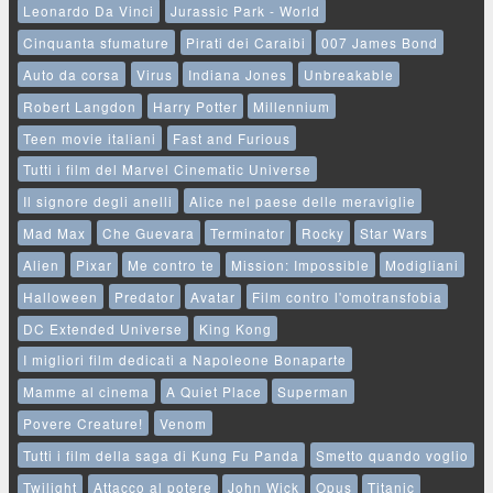
Leonardo Da Vinci
Jurassic Park - World
Cinquanta sfumature
Pirati dei Caraibi
007 James Bond
Auto da corsa
Virus
Indiana Jones
Unbreakable
Robert Langdon
Harry Potter
Millennium
Teen movie italiani
Fast and Furious
Tutti i film del Marvel Cinematic Universe
Il signore degli anelli
Alice nel paese delle meraviglie
Mad Max
Che Guevara
Terminator
Rocky
Star Wars
Alien
Pixar
Me contro te
Mission: Impossible
Modigliani
Halloween
Predator
Avatar
Film contro l'omotransfobia
DC Extended Universe
King Kong
I migliori film dedicati a Napoleone Bonaparte
Mamme al cinema
A Quiet Place
Superman
Povere Creature!
Venom
Tutti i film della saga di Kung Fu Panda
Smetto quando voglio
Twilight
Attacco al potere
John Wick
Opus
Titanic