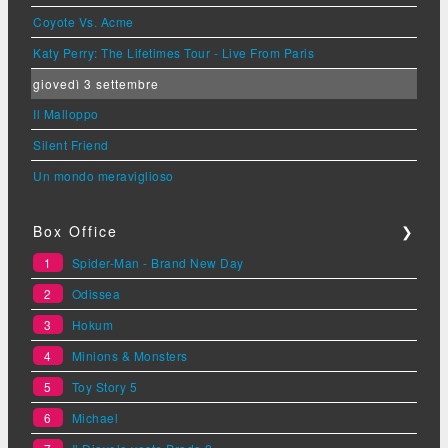
Coyote Vs. Acme
Katy Perry: The Lifetimes Tour - Live From Paris
giovedì 3 settembre
Il Malloppo
Silent Friend
Un mondo meraviglioso
Box Office
❯
1
Spider-Man - Brand New Day
2
Odissea
3
Hokum
4
Minions & Monsters
5
Toy Story 5
6
Michael