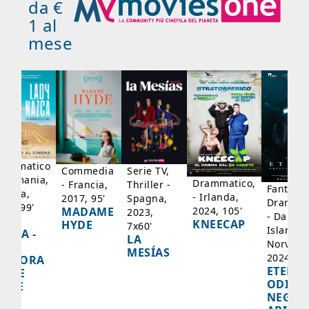
da €
1 al
mese
rammatico
Serie TV,
Commedia
 Germania,
Drammatico,
Thriller -
- Francia,
Fantasci
rancia,
- Irlanda,
Spagna,
2017, 95'
Drammat
025, 99'
2024, 105'
MADAME
2023,
- Danima
ADY
KNEECAP
HYDE
7x60'
Islanda,
AZCA -
LA
Norvegi
A
MESÍAS
2024, 10
IGNORA
ETERNA
ELLE
ODISS
INEE
NEGLI