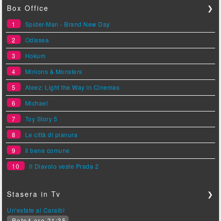
Box Office
❯
1
Spider-Man - Brand New Day
2
Odissea
3
Hokum
4
Minions & Monsters
5
Ateez: Light the Way in Cinemas
6
Michael
7
Toy Story 5
8
Le città di pianura
9
Il bene comune
10
Il Diavolo veste Prada 2
Stasera in Tv
❯
Un'estate ai Caraibi
Rete4 ore 21:35