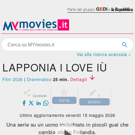
Vai alla ricerca avanzata »
LAPPONIA I LOVE IÙ

Film 2026
|
Drammatico
25 min.
Dettagli



1
Condividi
VOTA
SCRIVI
Ultimo aggiornamento venerdì 15 maggio 2026
Una serie su un uomo invischiato in piccoli guai che
cambia vita in Finlandia.