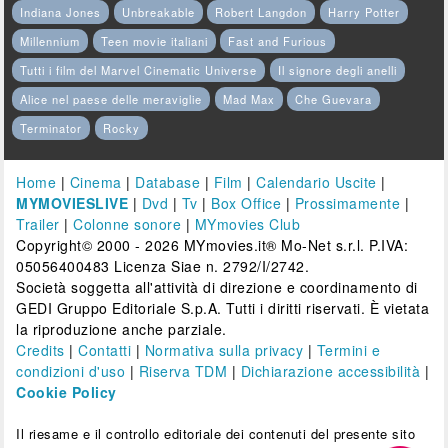
Indiana Jones
Unbreakable
Robert Langdon
Harry Potter
Millennium
Teen movie italiani
Fast and Furious
Tutti i film del Marvel Cinematic Universe
Il signore degli anelli
Alice nel paese delle meraviglie
Mad Max
Che Guevara
Terminator
Rocky
Home
|
Cinema
|
Database
|
Film
|
Calendario Uscite
|
MYMOVIESLIVE
|
Dvd
|
Tv
|
Box Office
|
Prossimamente
|
Trailer
|
Colonne sonore
|
MYmovies Club
Copyright© 2000 - 2026 MYmovies.it® Mo-Net s.r.l. P.IVA:
05056400483 Licenza Siae n. 2792/I/2742.
Società soggetta all'attività di direzione e coordinamento di
GEDI Gruppo Editoriale S.p.A. Tutti i diritti riservati. È vietata
la riproduzione anche parziale.
Credits
|
Contatti
|
Normativa sulla privacy
|
Termini e
condizioni d'uso
|
Riserva TDM
|
Dichiarazione accessibilità
|
Cookie Policy
Il riesame e il controllo editoriale dei contenuti del presente sito