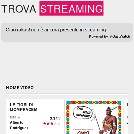
TROVA
STREAMING
Powered by
HOME VIDEO
LE TIGRI DI
DE
MOMPRACEM
REGIA
3.34
REG
/5
Alberto
Ale
Rodríguez