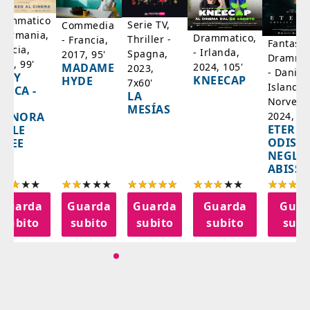
rammatico
Serie TV,
Commedia
 Germania,
Drammatico,
Thriller -
- Francia,
Fantasci
rancia,
- Irlanda,
Spagna,
2017, 95'
Drammat
025, 99'
2024, 105'
MADAME
2023,
- Danim
ADY
KNEECAP
HYDE
7x60'
Islanda,
AZCA -
LA
Norvegi
A
MESÍAS
IGNORA
2024, 10
ETERNA
ELLE
ODISS
INEE
NEGLI
ABISSI
Guarda
Guarda
Guarda
Guarda
Guar
subito
subito
subito
subito
subi