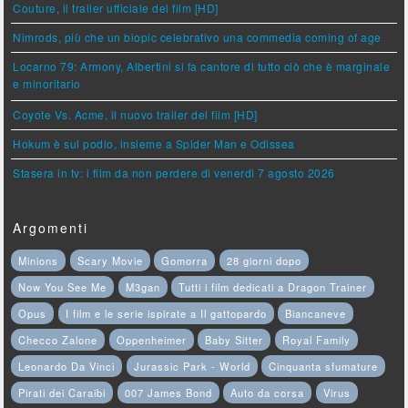
Couture, il trailer ufficiale del film [HD]
Nimrods, più che un biopic celebrativo una commedia coming of age
Locarno 79: Armony, Albertini si fa cantore di tutto ciò che è marginale
e minoritario
Coyote Vs. Acme, il nuovo trailer del film [HD]
Hokum è sul podio, insieme a Spider Man e Odissea
Stasera in tv: i film da non perdere di venerdì 7 agosto 2026
Argomenti
Minions
Scary Movie
Gomorra
28 giorni dopo
Now You See Me
M3gan
Tutti i film dedicati a Dragon Trainer
Opus
I film e le serie ispirate a Il gattopardo
Biancaneve
Checco Zalone
Oppenheimer
Baby Sitter
Royal Family
Leonardo Da Vinci
Jurassic Park - World
Cinquanta sfumature
Pirati dei Caraibi
007 James Bond
Auto da corsa
Virus