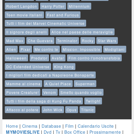
Robert Langdon
Harry Potter
Millennium
Teen movie italiani
Fast and Furious
Tutti i film del Marvel Cinematic Universe
Il signore degli anelli
Alice nel paese delle meraviglie
Mad Max
Che Guevara
Terminator
Rocky
Star Wars
Alien
Pixar
Me contro te
Mission: Impossible
Modigliani
Halloween
Predator
Avatar
Film contro l'omotransfobia
DC Extended Universe
King Kong
I migliori film dedicati a Napoleone Bonaparte
Mamme al cinema
A Quiet Place
Superman
Povere Creature!
Venom
Smetto quando voglio
Tutti i film della saga di Kung Fu Panda
Twilight
Attacco al potere
John Wick
Opus
Titanic
Home
|
Cinema
|
Database
|
Film
|
Calendario Uscite
|
MYMOVIESLIVE
|
Dvd
|
Tv
|
Box Office
|
Prossimamente
|