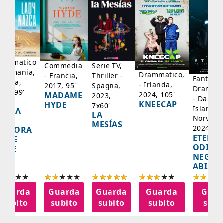
rammatico
Serie TV,
Commedia
 Germania,
Drammatico,
Thriller -
- Francia,
Fantasci
rancia,
- Irlanda,
Spagna,
2017, 95'
Drammat
025, 99'
2024, 105'
MADAME
2023,
- Danima
ADY
KNEECAP
HYDE
7x60'
Islanda,
AZCA -
LA
Norvegi
A
MESÍAS
2024, 10
IGNORA
ETERNA
ELLE
ODISS
INEE
NEGLI
ABISSI
Guarda
Guarda
Guarda
Guarda
Guar
subito
subito
subito
subito
subi