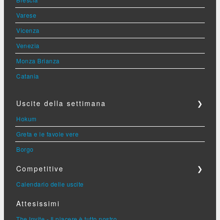
Varese
Vicenza
Venezia
Monza Brianza
Catania
Uscite della settimana
❯
Hokum
Greta e le favole vere
Borgo
Competitive
❯
Calendario delle uscite
Attesissimi
The Invite - Il piacere è tutto nostro