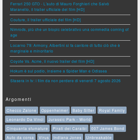
Ferrari 250 GTO - L'auto di Mauro Forghieri che Salvò
Maranello, il trailer ufficiale del film [HD]
Couture, il trailer ufficiale del film [HD]
Nimrods, più che un biopic celebrativo una commedia coming of
age
Locarno 79: Armony, Albertini si fa cantore di tutto ciò che è
marginale e minoritario
Coyote Vs. Acme, il nuovo trailer del film [HD]
Hokum è sul podio, insieme a Spider Man e Odissea
Stasera in tv: i film da non perdere di venerdì 7 agosto 2026
Argomenti
Checco Zalone
Oppenheimer
Baby Sitter
Royal Family
Leonardo Da Vinci
Jurassic Park - World
Cinquanta sfumature
Pirati dei Caraibi
007 James Bond
Auto da corsa
Virus
Indiana Jones
Unbreakable