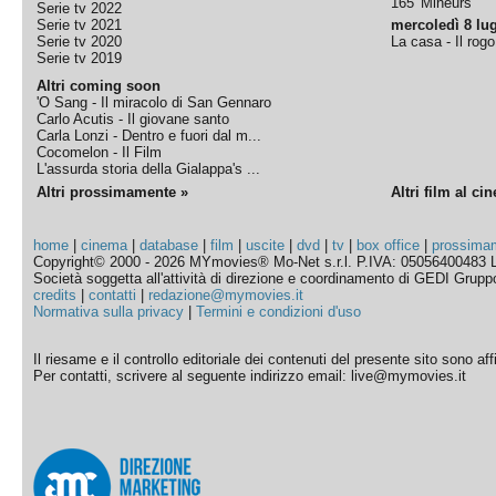
165' Mineurs
Serie tv 2022
Serie tv 2021
mercoledì 8 lug
Serie tv 2020
La casa - Il rog
Serie tv 2019
Altri coming soon
'O Sang - Il miracolo di San Gennaro
Carlo Acutis - Il giovane santo
Carla Lonzi - Dentro e fuori dal m...
Cocomelon - Il Film
L'assurda storia della Gialappa's ...
Altri prossimamente »
Altri film al ci
home
|
cinema
|
database
|
film
|
uscite
|
dvd
|
tv
|
box office
|
prossima
Copyright© 2000 - 2026 MYmovies® Mo-Net s.r.l. P.IVA: 05056400483 L
Società soggetta all'attività di direzione e coordinamento di GEDI Gruppo E
credits
|
contatti
|
redazione@mymovies.it
Normativa sulla privacy
|
Termini e condizioni d'uso
Il riesame e il controllo editoriale dei contenuti del presente sito sono a
Per contatti, scrivere al seguente indirizzo email: live@mymovies.it