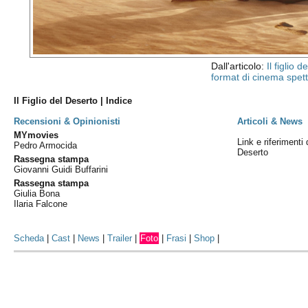
Dall'articolo:
Il figlio 
format di cinema spett
Il Figlio del Deserto | Indice
Recensioni & Opinionisti
Articoli & News
MYmovies
Link e riferimenti 
Pedro Armocida
Deserto
Rassegna stampa
Giovanni Guidi Buffarini
Rassegna stampa
Giulia Bona
Ilaria Falcone
Scheda
|
Cast
|
News
|
Trailer
|
Foto
|
Frasi
|
Shop
|