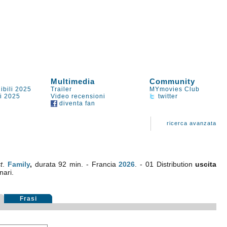
Multimedia
Community
ibili 2025
Trailer
MYmovies Club
li 2025
Video recensioni
twitter
diventa fan
ricerca avanzata
t
.
Family
,
durata 92 min. - Francia
2026
. - 01 Distribution
uscita
nari.
Frasi