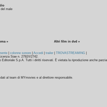
lio
o del male
nema »
Altri film in dvd »
mente
|
colonne sonore
|
Accedi
|
trailer
|
TROVASTREAMING
|
icenza Siae n. 2792/I/2742.
ditoriale S.p.A. Tutti i diritti riservati. È vietata la riproduzione anche parzia
ffidati al team di MYmovies e al direttore responsabile.