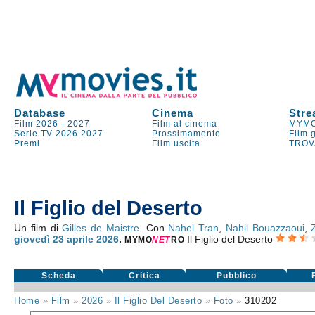
Database
Cinema
Stre
Film 2026
-
2027
Film al cinema
MYMO
Serie TV
2026
2027
Prossimamente
Film 
Premi
Film uscita
TROV
Il Figlio del Deserto
Un film di
Gilles de Maistre
. Con
Nahel Tran
,
Nahil Bouazzaoui
,
giovedì 23
aprile 2026
.
Il Figlio del Deserto
MYMO
NE
T
RO
Scheda
Critica
Pubblico
Home
»
Film
»
2026
»
Il Figlio Del Deserto
»
Foto
»
310202