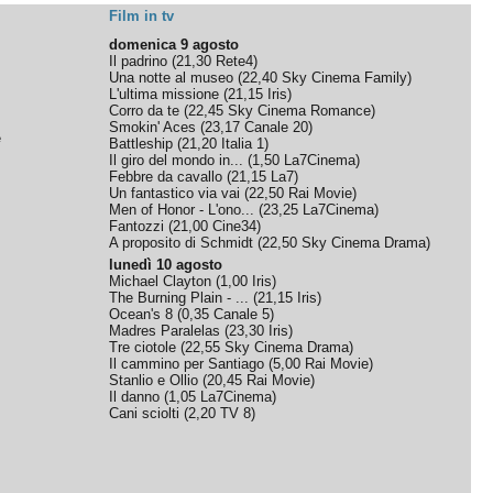
Film in tv
domenica 9 agosto
Il padrino
(
21,30
Rete4
)
Una notte al museo
(
22,40
Sky Cinema Family
)
L'ultima missione
(
21,15
Iris
)
Corro da te
(
22,45
Sky Cinema Romance
)
Smokin' Aces
(
23,17
Canale 20
)
e
Battleship
(
21,20
Italia 1
)
Il giro del mondo in...
(
1,50
La7Cinema
)
Febbre da cavallo
(
21,15
La7
)
Un fantastico via vai
(
22,50
Rai Movie
)
Men of Honor - L'ono...
(
23,25
La7Cinema
)
Fantozzi
(
21,00
Cine34
)
A proposito di Schmidt
(
22,50
Sky Cinema Drama
)
lunedì 10 agosto
Michael Clayton
(
1,00
Iris
)
The Burning Plain - ...
(
21,15
Iris
)
Ocean's 8
(
0,35
Canale 5
)
Madres Paralelas
(
23,30
Iris
)
Tre ciotole
(
22,55
Sky Cinema Drama
)
Il cammino per Santiago
(
5,00
Rai Movie
)
Stanlio e Ollio
(
20,45
Rai Movie
)
Il danno
(
1,05
La7Cinema
)
Cani sciolti
(
2,20
TV 8
)