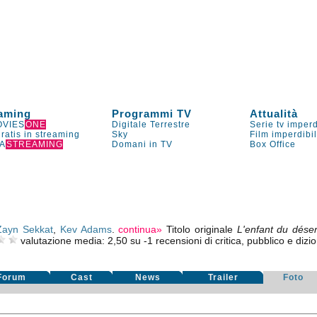
aming
Programmi TV
Attualità
VIES
ONE
Digitale Terrestre
Serie tv imperd
gratis in streaming
Sky
Film imperdibi
A
STREAMING
Domani in TV
Box Office
Zayn Sekkat
,
Kev Adams
.
continua»
Titolo originale
L'enfant du déser
valutazione media:
2,50
su
-1
recensioni di critica, pubblico e dizio
Forum
Cast
News
Trailer
Foto