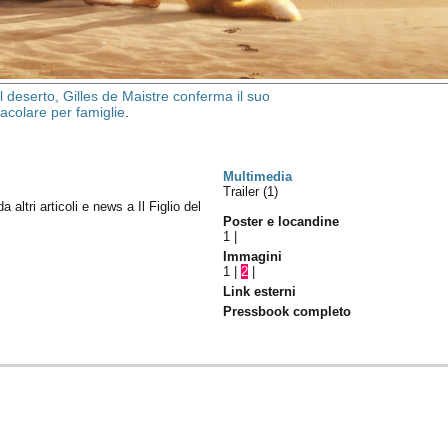
del deserto, Gilles de Maistre conferma il suo
acolare per famiglie
.
Multimedia
Trailer (1)
da altri articoli e news a Il Figlio del
Poster e locandine
1
|
Immagini
1
|
2
|
Link esterni
Pressbook completo