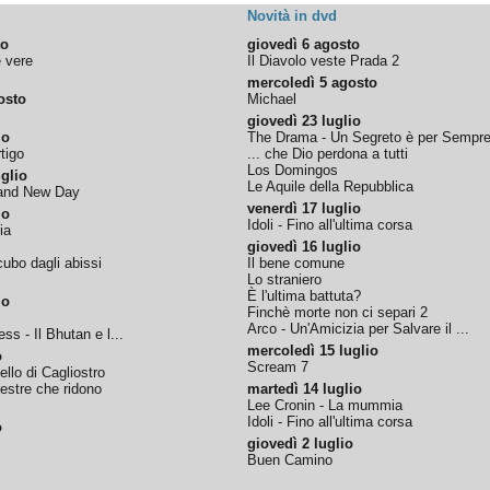
Novità in dvd
to
giovedì 6 agosto
e vere
Il Diavolo veste Prada 2
mercoledì 5 agosto
osto
Michael
giovedì 23 luglio
io
The Drama - Un Segreto è per Sempr
tigo
... che Dio perdona a tutti
Los Domingos
glio
Le Aquile della Repubblica
rand New Day
venerdì 17 luglio
io
Idoli - Fino all'ultima corsa
ia
giovedì 16 luglio
ubo dagli abissi
Il bene comune
Lo straniero
È l'ultima battuta?
io
Finchè morte non ci separi 2
Arco - Un'Amicizia per Salvare il ...
ss - Il Bhutan e l...
mercoledì 15 luglio
o
Scream 7
tello di Cagliostro
nestre che ridono
martedì 14 luglio
Lee Cronin - La mummia
Idoli - Fino all'ultima corsa
o
giovedì 2 luglio
Buen Camino