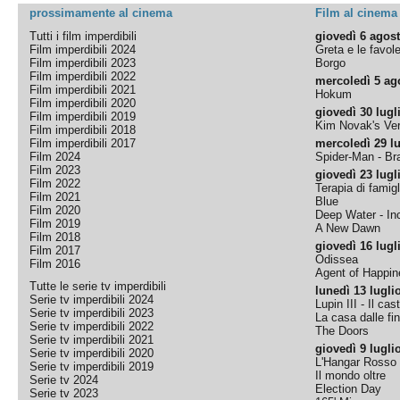
prossimamente al cinema
Film al cinema
Tutti i film imperdibili
giovedì 6 agos
Film imperdibili 2024
Greta e le favol
Film imperdibili 2023
Borgo
Film imperdibili 2022
mercoledì 5 ag
Film imperdibili 2021
Hokum
Film imperdibili 2020
giovedì 30 lugl
Film imperdibili 2019
Kim Novak's Ver
Film imperdibili 2018
Film imperdibili 2017
mercoledì 29 lu
Film 2024
Spider-Man - B
Film 2023
giovedì 23 lugl
Film 2022
Terapia di famigl
Film 2021
Blue
Film 2020
Deep Water - Inc
Film 2019
A New Dawn
Film 2018
giovedì 16 lugl
Film 2017
Odissea
Film 2016
Agent of Happine
Tutte le serie tv imperdibili
lunedì 13 lugli
Serie tv imperdibili 2024
Lupin III - Il cas
Serie tv imperdibili 2023
La casa dalle fi
Serie tv imperdibili 2022
The Doors
Serie tv imperdibili 2021
giovedì 9 lugli
Serie tv imperdibili 2020
L'Hangar Rosso
Serie tv imperdibili 2019
Il mondo oltre
Serie tv 2024
Election Day
Serie tv 2023