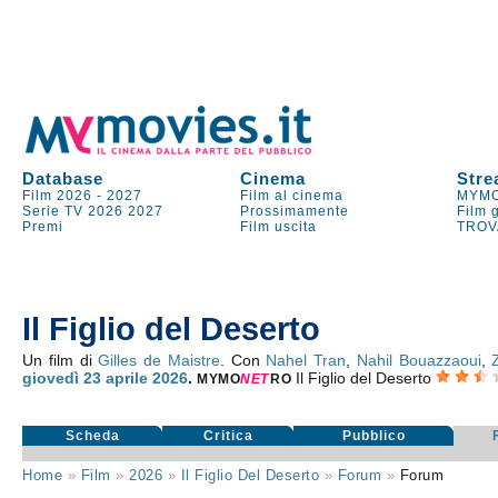
Database
Cinema
Stre
Film 2026
-
2027
Film al cinema
MYMO
Serie TV
2026
2027
Prossimamente
Film 
Premi
Film uscita
TROV
Il Figlio del Deserto
Un film di
Gilles de Maistre
. Con
Nahel Tran
,
Nahil Bouazzaoui
,
giovedì 23
aprile 2026
.
Il Figlio del Deserto
MYMO
NE
T
RO
Scheda
Critica
Pubblico
Home
»
Film
»
2026
»
Il Figlio Del Deserto
»
Forum
»
Forum