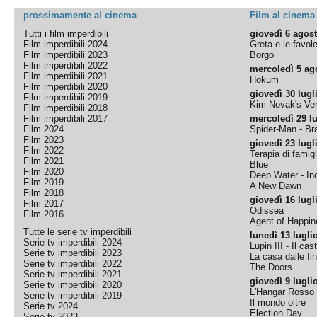
prossimamente al cinema
Film al cinema
Tutti i film imperdibili
giovedì 6 agos
Film imperdibili 2024
Greta e le favol
Film imperdibili 2023
Borgo
Film imperdibili 2022
mercoledì 5 ag
Film imperdibili 2021
Hokum
Film imperdibili 2020
giovedì 30 lugl
Film imperdibili 2019
Kim Novak's Ver
Film imperdibili 2018
Film imperdibili 2017
mercoledì 29 lu
Film 2024
Spider-Man - B
Film 2023
giovedì 23 lugl
Film 2022
Terapia di famigl
Film 2021
Blue
Film 2020
Deep Water - Inc
Film 2019
A New Dawn
Film 2018
giovedì 16 lugl
Film 2017
Odissea
Film 2016
Agent of Happine
Tutte le serie tv imperdibili
lunedì 13 lugli
Serie tv imperdibili 2024
Lupin III - Il cas
Serie tv imperdibili 2023
La casa dalle fi
Serie tv imperdibili 2022
The Doors
Serie tv imperdibili 2021
giovedì 9 lugli
Serie tv imperdibili 2020
L'Hangar Rosso
Serie tv imperdibili 2019
Il mondo oltre
Serie tv 2024
Election Day
Serie tv 2023