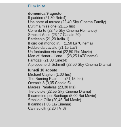
Film in tv
domenica 9 agosto
Il padrino
(
21,30
Rete4
)
Una notte al museo
(
22,40
Sky Cinema Family
)
L'ultima missione
(
21,15
Iris
)
Corro da te
(
22,45
Sky Cinema Romance
)
Smokin' Aces
(
23,17
Canale 20
)
e
Battleship
(
21,20
Italia 1
)
Il giro del mondo in...
(
1,50
La7Cinema
)
Febbre da cavallo
(
21,15
La7
)
Un fantastico via vai
(
22,50
Rai Movie
)
Men of Honor - L'ono...
(
23,25
La7Cinema
)
Fantozzi
(
21,00
Cine34
)
A proposito di Schmidt
(
22,50
Sky Cinema Drama
)
lunedì 10 agosto
Michael Clayton
(
1,00
Iris
)
The Burning Plain - ...
(
21,15
Iris
)
Ocean's 8
(
0,35
Canale 5
)
Madres Paralelas
(
23,30
Iris
)
Tre ciotole
(
22,55
Sky Cinema Drama
)
Il cammino per Santiago
(
5,00
Rai Movie
)
Stanlio e Ollio
(
20,45
Rai Movie
)
Il danno
(
1,05
La7Cinema
)
Cani sciolti
(
2,20
TV 8
)