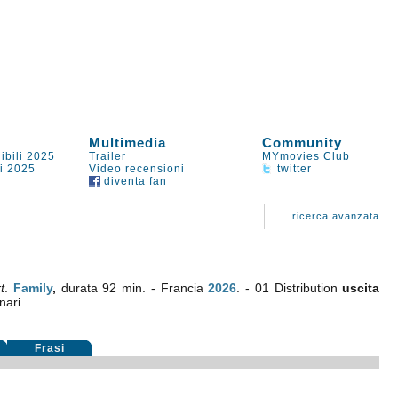
Multimedia
Community
ibili 2025
Trailer
MYmovies Club
li 2025
Video recensioni
twitter
diventa fan
ricerca avanzata
t
.
Family
,
durata 92 min. - Francia
2026
. - 01 Distribution
uscita
nari.
Frasi