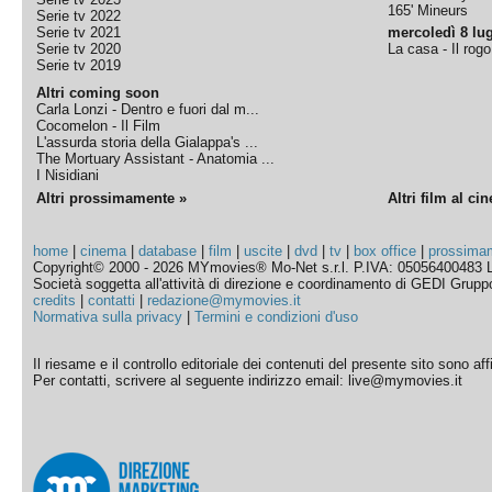
165' Mineurs
Serie tv 2022
Serie tv 2021
mercoledì 8 lug
Serie tv 2020
La casa - Il rog
Serie tv 2019
Altri coming soon
Carla Lonzi - Dentro e fuori dal m...
Cocomelon - Il Film
L'assurda storia della Gialappa's ...
The Mortuary Assistant - Anatomia ...
I Nisidiani
Altri prossimamente »
Altri film al ci
home
|
cinema
|
database
|
film
|
uscite
|
dvd
|
tv
|
box office
|
prossima
Copyright© 2000 - 2026 MYmovies® Mo-Net s.r.l. P.IVA: 05056400483 L
Società soggetta all'attività di direzione e coordinamento di GEDI Gruppo E
credits
|
contatti
|
redazione@mymovies.it
Normativa sulla privacy
|
Termini e condizioni d'uso
Il riesame e il controllo editoriale dei contenuti del presente sito sono a
Per contatti, scrivere al seguente indirizzo email: live@mymovies.it