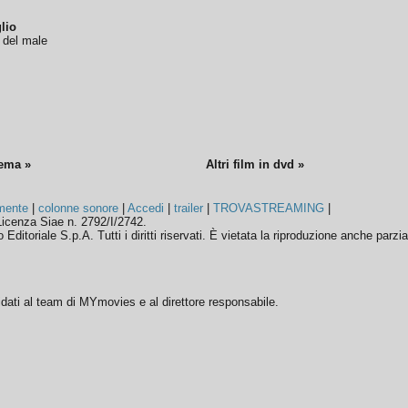
lio
o del male
nema »
Altri film in dvd »
mente
|
colonne sonore
|
Accedi
|
trailer
|
TROVASTREAMING
|
icenza Siae n. 2792/I/2742.
ditoriale S.p.A. Tutti i diritti riservati. È vietata la riproduzione anche parzia
ffidati al team di MYmovies e al direttore responsabile.