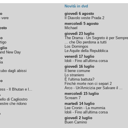
Novità in dvd
to
giovedì 6 agosto
e vere
Il Diavolo veste Prada 2
mercoledì 5 agosto
osto
Michael
giovedì 23 luglio
io
The Drama - Un Segreto è per Sempr
tigo
... che Dio perdona a tutti
Los Domingos
glio
Le Aquile della Repubblica
rand New Day
venerdì 17 luglio
io
Idoli - Fino all'ultima corsa
ia
giovedì 16 luglio
ubo dagli abissi
Il bene comune
Lo straniero
È l'ultima battuta?
io
Finchè morte non ci separi 2
Arco - Un'Amicizia per Salvare il ...
ss - Il Bhutan e l...
mercoledì 15 luglio
o
Scream 7
tello di Cagliostro
nestre che ridono
martedì 14 luglio
Lee Cronin - La mummia
Idoli - Fino all'ultima corsa
o
giovedì 2 luglio
Buen Camino