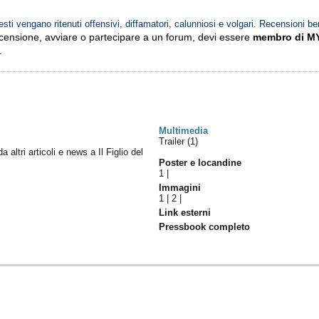
esti vengano ritenuti offensivi, diffamatori, calunniosi e volgari. Recensioni be
ecensione, avviare o partecipare a un forum, devi essere
membro di M
.
Multimedia
Trailer (1)
da altri articoli e news a Il Figlio del
Poster e locandine
1
|
Immagini
1
|
2
|
Link esterni
Pressbook completo