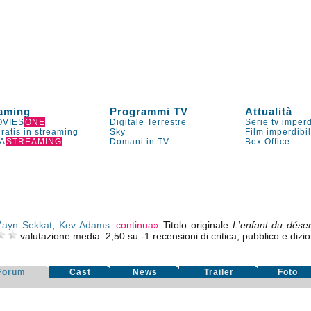
aming
Programmi TV
Attualità
VIES
ONE
Digitale Terrestre
Serie tv imperd
gratis in streaming
Sky
Film imperdibi
A
STREAMING
Domani in TV
Box Office
Zayn Sekkat
,
Kev Adams
.
continua»
Titolo originale
L'enfant du déser
valutazione media:
2,50
su
-1
recensioni di critica, pubblico e dizio
Forum
Cast
News
Trailer
Foto