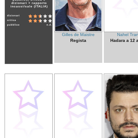
dizionari + rapporto
incassi/sale (ITALIA)
dizionari
critica
pubblico
n.d.
Gilles de Maistre
Nahel Tra
Regista
Hadara a 12 