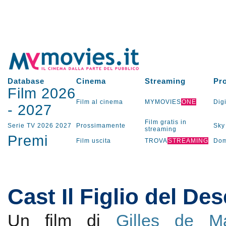
Database
Cinema
Streaming
Pr
Film 2026
Film al cinema
MYMOVIES
ONE
Digi
-
2027
Film gratis in
Serie TV
2026
2027
Prossimamente
Sky
streaming
Premi
Film uscita
TROVA
STREAMING
Dom
Cast Il Figlio del Des
Un film di
Gilles de Ma