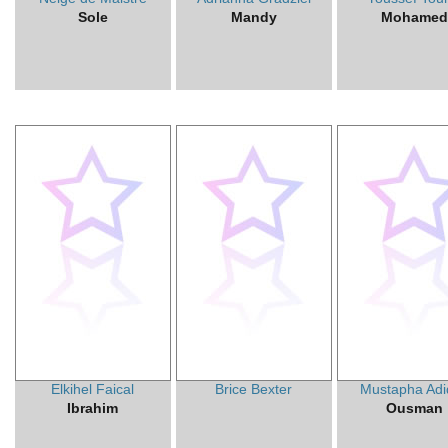
Sole
Mandy
Mohame
Elkihel Faical
Brice Bexter
Mustapha Adi
Ibrahim
Ousman