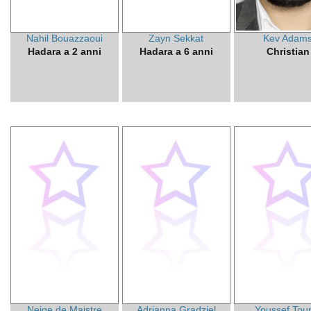
Nahil Bouazzaoui
Zayn Sekkat
Kev Adam
Hadara a 2 anni
Hadara a 6 anni
Christian
Neige de Maistre
Adrianna Gradziel
Youssef Tou