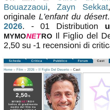
Bouazzaoui
,
Zayn Sekkat
originale
L'enfant du désert
2026
. - 01 Distribution
Il Figlio del D
MYMO
NE
T
RO
2,50
su
-1
recensioni di critic
Scheda
Critica
Pubblico
Forum
Cast
Home
»
Film
»
2026
»
Il Figlio Del Deserto
»
Cast
2,50
/5
MYMO
NET
RO®
Indice di gradimento
medio del film tra
pubblico, critica e