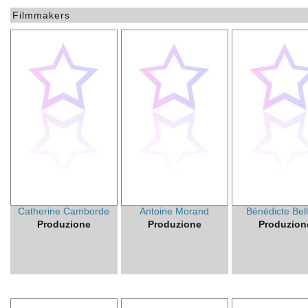
Filmmakers
Catherine Camborde
Antoine Morand
Bénédicte Bel
Produzione
Produzione
Produzion