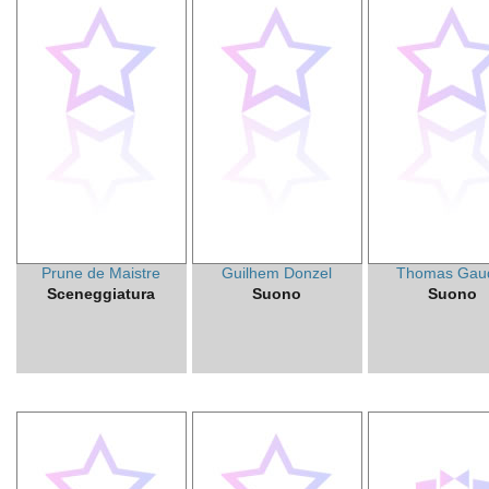
Prune de Maistre
Guilhem Donzel
Thomas Gau
Sceneggiatura
Suono
Suono