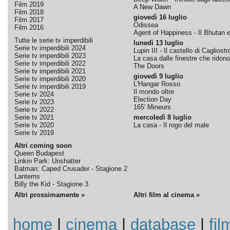
Film 2019
A New Dawn
Film 2018
giovedì 16 luglio
Film 2017
Odissea
Film 2016
Agent of Happiness - Il Bhutan e 
Tutte le serie tv imperdibili
lunedì 13 luglio
Serie tv imperdibili 2024
Lupin III - Il castello di Cagliostr
Serie tv imperdibili 2023
La casa dalle finestre che ridono
Serie tv imperdibili 2022
The Doors
Serie tv imperdibili 2021
giovedì 9 luglio
Serie tv imperdibili 2020
L'Hangar Rosso
Serie tv imperdibili 2019
Il mondo oltre
Serie tv 2024
Election Day
Serie tv 2023
165' Mineurs
Serie tv 2022
Serie tv 2021
mercoledì 8 luglio
Serie tv 2020
La casa - Il rogo del male
Serie tv 2019
Altri coming soon
Queen Budapest
Linkin Park: Unshatter
Batman: Caped Crusader - Stagione 2
Lanterns
Billy the Kid - Stagione 3
Altri prossimamente »
Altri film al cinema »
home
|
cinema
|
database
|
fil