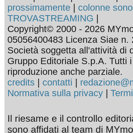
prossimamente
|
colonne sono
TROVASTREAMING
|
Copyright© 2000 - 2026 MYmov
05056400483 Licenza Siae n. 
Società soggetta all'attività d
Gruppo Editoriale S.p.A. Tutti i d
riproduzione anche parziale.
credits
|
contatti
|
redazione@m
Normativa sulla privacy
|
Termi
Il riesame e il controllo editor
sono affidati al team di MYmov