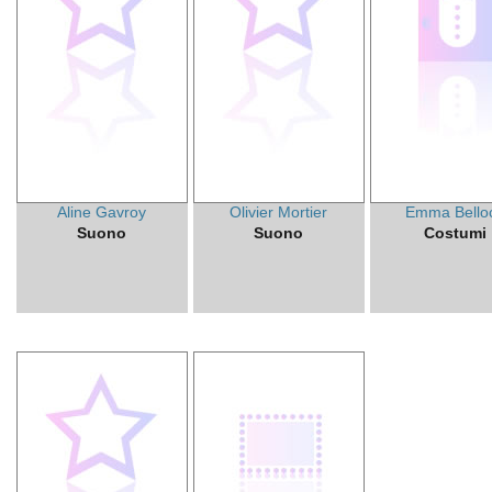
Aline Gavroy
Olivier Mortier
Emma Bello
Suono
Suono
Costumi