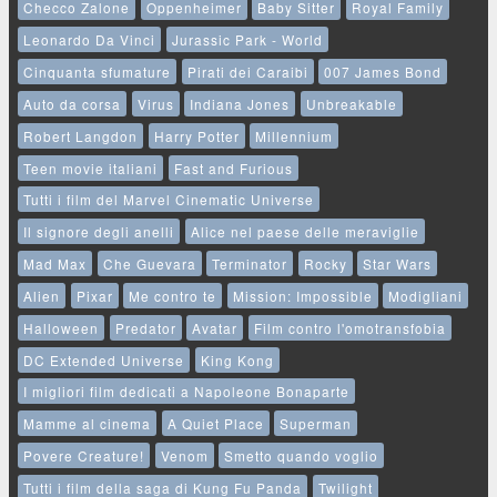
Checco Zalone
Oppenheimer
Baby Sitter
Royal Family
Leonardo Da Vinci
Jurassic Park - World
Cinquanta sfumature
Pirati dei Caraibi
007 James Bond
Auto da corsa
Virus
Indiana Jones
Unbreakable
Robert Langdon
Harry Potter
Millennium
Teen movie italiani
Fast and Furious
Tutti i film del Marvel Cinematic Universe
Il signore degli anelli
Alice nel paese delle meraviglie
Mad Max
Che Guevara
Terminator
Rocky
Star Wars
Alien
Pixar
Me contro te
Mission: Impossible
Modigliani
Halloween
Predator
Avatar
Film contro l'omotransfobia
DC Extended Universe
King Kong
I migliori film dedicati a Napoleone Bonaparte
Mamme al cinema
A Quiet Place
Superman
Povere Creature!
Venom
Smetto quando voglio
Tutti i film della saga di Kung Fu Panda
Twilight