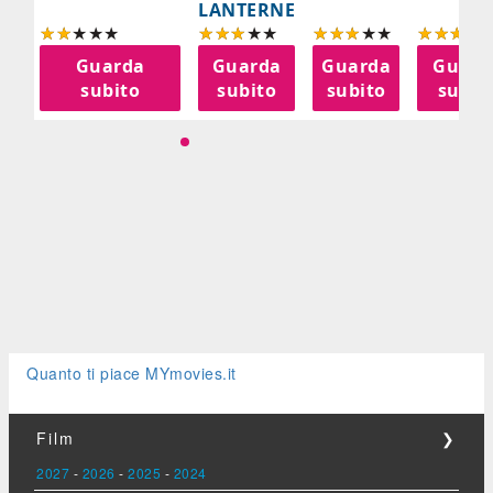
LANTERNE
a
Guarda
Guarda
Guarda
Guard
o
subito
subito
subito
subit
Quanto ti piace MYmovies.it
Film
❯
2027
-
2026
-
2025
-
2024