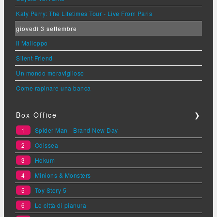
Katy Perry: The Lifetimes Tour - Live From Paris
giovedì 3 settembre
Il Malloppo
Silent Friend
Un mondo meraviglioso
Come rapinare una banca
Box Office
❯
1
Spider-Man - Brand New Day
2
Odissea
3
Hokum
4
Minions & Monsters
5
Toy Story 5
6
Le città di pianura