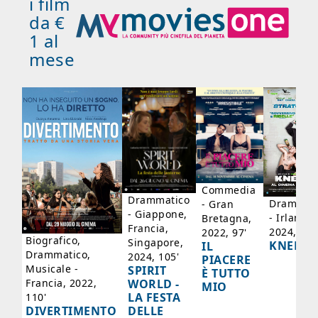
i film
da €
1 al
mese
ico
'
Commedia
Drammatico
Drammati
- Gran
- Giappone,
- Irlanda,
Bretagna,
Francia,
2024, 105
2022, 97'
Biografico,
Singapore,
KNEECA
IL
Drammatico,
2024, 105'
PIACERE
Musicale -
SPIRIT
È TUTTO
WORLD -
Francia, 2022,
MIO
LA FESTA
110'
DELLE
DIVERTIMENTO