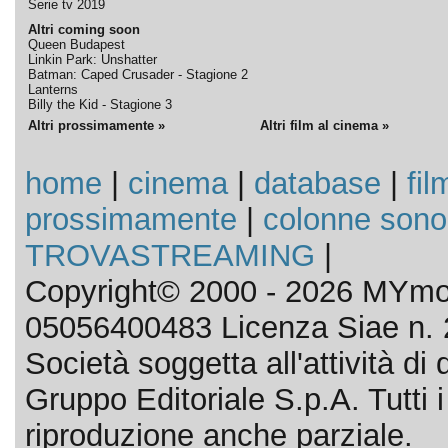
Serie tv 2019
Altri coming soon
Queen Budapest
Linkin Park: Unshatter
Batman: Caped Crusader - Stagione 2
Lanterns
Billy the Kid - Stagione 3
Altri prossimamente »
Altri film al cinema »
home
|
cinema
|
database
|
fil
prossimamente
|
colonne sono
TROVASTREAMING
|
Copyright© 2000 - 2026 MYmov
05056400483 Licenza Siae n. 
Società soggetta all'attività d
Gruppo Editoriale S.p.A. Tutti i d
riproduzione anche parziale.