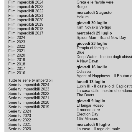
Film imperdibili 2024
Greta e le favole vere
Film imperdibili 2023
Borgo
Film imperdibili 2022
mercoledì 5 agosto
Film imperdibili 2021
Hokum
Film imperdibili 2020
giovedì 30 luglio
Film imperdibili 2019
Kim Novak's Vertigo
Film imperdibili 2018
Film imperdibili 2017
mercoledì 29 luglio
Film 2024
Spider-Man - Brand New Day
Film 2023
giovedì 23 luglio
Film 2022
Terapia di famiglia
Film 2021
Blue
Film 2020
Deep Water - Incubo dagli abissi
Film 2019
A New Dawn
Film 2018
giovedì 16 luglio
Film 2017
Odissea
Film 2016
Agent of Happiness - Il Bhutan e 
Tutte le serie tv imperdibili
lunedì 13 luglio
Serie tv imperdibili 2024
Lupin III - Il castello di Cagliostr
Serie tv imperdibili 2023
La casa dalle finestre che ridono
Serie tv imperdibili 2022
The Doors
Serie tv imperdibili 2021
giovedì 9 luglio
Serie tv imperdibili 2020
L'Hangar Rosso
Serie tv imperdibili 2019
Il mondo oltre
Serie tv 2024
Election Day
Serie tv 2023
165' Mineurs
Serie tv 2022
Serie tv 2021
mercoledì 8 luglio
Serie tv 2020
La casa - Il rogo del male