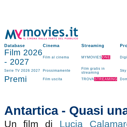
Database
Cinema
Streaming
Pr
Film 2026
Film al cinema
MYMOVIES
ONE
Digi
-
2027
Film gratis in
Serie TV
2026
2027
Prossimamente
Sky
streaming
Premi
Film uscita
TROVA
STREAMING
Dom
Antartica - Quasi una
Un film di
Lucia Calamar