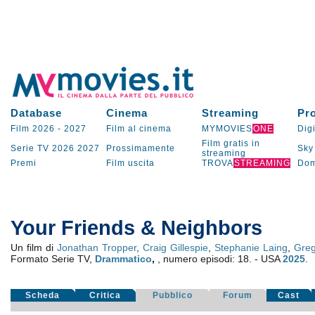
Database
Cinema
Streaming
Pr
Film 2026
-
2027
Film al cinema
MYMOVIES
ONE
Digi
Film gratis in
Serie TV
2026
2027
Prossimamente
Sky
streaming
Premi
Film uscita
TROVA
STREAMING
Dom
Your Friends & Neighbors
Un film di
Jonathan Tropper
,
Craig Gillespie
,
Stephanie Laing
,
Greg
Formato Serie TV,
Drammatico
,
, numero episodi: 18. - USA
2025
.
Scheda
Critica
Pubblico
Forum
Cast