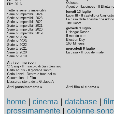
Film 2017
Odissea
Film 2016
Agent of Happiness - Il Bhutan e 
Tutte le serie tv imperdibili
lunedì 13 luglio
Serie tv imperdibili 2024
Lupin III - Il castello di Cagliostr
Serie tv imperdibili 2023
La casa dalle finestre che ridono
Serie tv imperdibili 2022
The Doors
Serie tv imperdibili 2021
giovedì 9 luglio
Serie tv imperdibili 2020
L'Hangar Rosso
Serie tv imperdibili 2019
Il mondo oltre
Serie tv 2024
Election Day
Serie tv 2023
165' Mineurs
Serie tv 2022
Serie tv 2021
mercoledì 8 luglio
Serie tv 2020
La casa - Il rogo del male
Serie tv 2019
Altri coming soon
'O Sang - Il miracolo di San Gennaro
Carlo Acutis - Il giovane santo
Carla Lonzi - Dentro e fuori dal m...
Cocomelon - Il Film
L'assurda storia della Gialappa's ...
Altri prossimamente »
Altri film al cinema »
home
|
cinema
|
database
|
fil
prossimamente
|
colonne sono