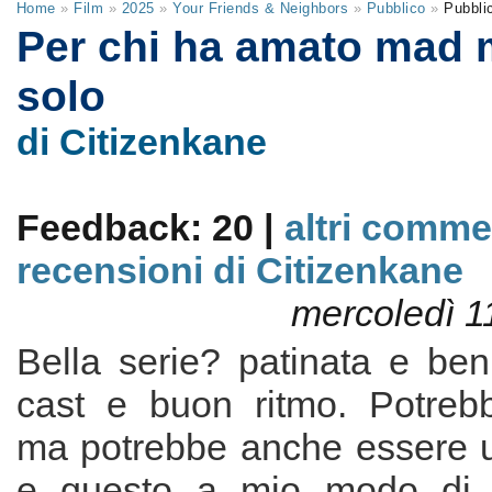
Home
»
Film
»
2025
»
Your Friends & Neighbors
»
Pubblico
»
Pubbli
Per chi ha amato mad 
solo
di Citizenkane
Feedback: 20 |
altri comme
recensioni di Citizenkane
mercoledì 1
Bella serie? patinata e ben
cast e buon ritmo. Potreb
ma potrebbe anche essere u
e questo a mio modo di 