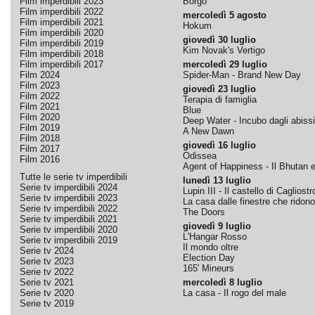
Film imperdibili 2023
Borgo
Film imperdibili 2022
mercoledì 5 agosto
Film imperdibili 2021
Hokum
Film imperdibili 2020
giovedì 30 luglio
Film imperdibili 2019
Kim Novak's Vertigo
Film imperdibili 2018
Film imperdibili 2017
mercoledì 29 luglio
Film 2024
Spider-Man - Brand New Day
Film 2023
giovedì 23 luglio
Film 2022
Terapia di famiglia
Film 2021
Blue
Film 2020
Deep Water - Incubo dagli abissi
Film 2019
A New Dawn
Film 2018
giovedì 16 luglio
Film 2017
Odissea
Film 2016
Agent of Happiness - Il Bhutan e 
Tutte le serie tv imperdibili
lunedì 13 luglio
Serie tv imperdibili 2024
Lupin III - Il castello di Cagliostr
Serie tv imperdibili 2023
La casa dalle finestre che ridono
Serie tv imperdibili 2022
The Doors
Serie tv imperdibili 2021
giovedì 9 luglio
Serie tv imperdibili 2020
L'Hangar Rosso
Serie tv imperdibili 2019
Il mondo oltre
Serie tv 2024
Election Day
Serie tv 2023
165' Mineurs
Serie tv 2022
Serie tv 2021
mercoledì 8 luglio
Serie tv 2020
La casa - Il rogo del male
Serie tv 2019