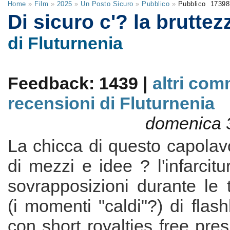
Home
»
Film
»
2025
»
Un Posto Sicuro
»
Pubblico
»
Pubblico
1739
Di sicuro c'? la bruttez
di Fluturnenia
Feedback: 1439 |
altri com
recensioni di Fluturnenia
domenica 
La chicca di questo capolav
di mezzi e idee ? l'infarcitu
sovrapposizioni durante le 
(i momenti "caldi"?) di flas
con short royalties free pres