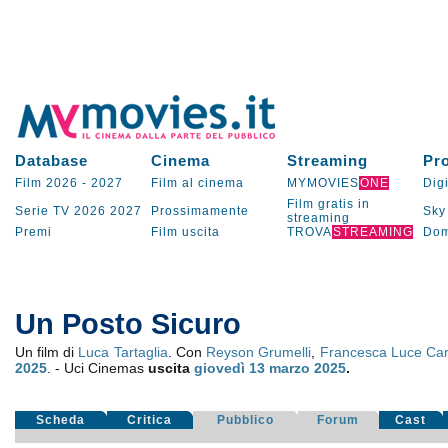
Database
Cinema
Streaming
Pr
Film 2026
-
2027
Film al cinema
MYMOVIES
ONE
Digi
Film gratis in
Serie TV
2026
2027
Prossimamente
Sky
streaming
Premi
Film uscita
TROVA
STREAMING
Dom
Un Posto Sicuro
Un film di
Luca Tartaglia
. Con
Reyson Grumelli
,
Francesca Luce Car
2025
. - Uci Cinemas
uscita
giovedì 13
marzo 2025
.
Scheda
Critica
Pubblico
Forum
Cast