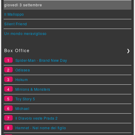
giovedì 3 settembre
Il Malloppo
Silent Friend
Un mondo meraviglioso
Box Office
❯
1
Spider-Man - Brand New Day
2
Odissea
3
Hokum
4
Minions & Monsters
5
Toy Story 5
6
Michael
7
Il Diavolo veste Prada 2
8
Hamnet - Nel nome del figlio