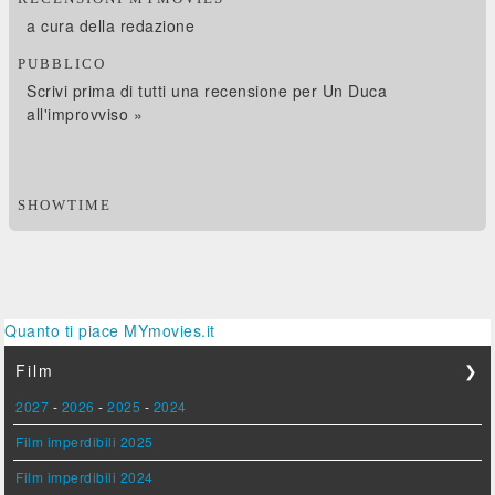
a cura della redazione
PUBBLICO
Scrivi prima di tutti una recensione per Un Duca
all'improvviso »
SHOWTIME
Quanto ti piace MYmovies.it
Film
❯
2027
-
2026
-
2025
-
2024
Film imperdibili 2025
Film imperdibili 2024