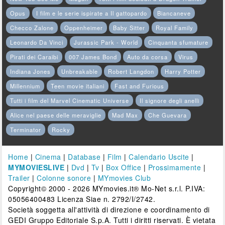
Opus
I film e le serie ispirate a Il gattopardo
Biancaneve
Checco Zalone
Oppenheimer
Baby Sitter
Royal Family
Leonardo Da Vinci
Jurassic Park - World
Cinquanta sfumature
Pirati dei Caraibi
007 James Bond
Auto da corsa
Virus
Indiana Jones
Unbreakable
Robert Langdon
Harry Potter
Millennium
Teen movie italiani
Fast and Furious
Tutti i film del Marvel Cinematic Universe
Il signore degli anelli
Alice nel paese delle meraviglie
Mad Max
Che Guevara
Terminator
Rocky
Home
|
Cinema
|
Database
|
Film
|
Calendario Uscite
|
MYMOVIESLIVE
|
Dvd
|
Tv
|
Box Office
|
Prossimamente
|
Trailer
|
Colonne sonore
|
MYmovies Club
Copyright© 2000 - 2026 MYmovies.it® Mo-Net s.r.l. P.IVA:
05056400483 Licenza Siae n. 2792/I/2742.
Società soggetta all'attività di direzione e coordinamento di
GEDI Gruppo Editoriale S.p.A. Tutti i diritti riservati. È vietata