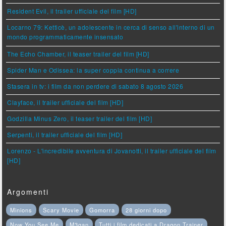
Resident Evil, il trailer ufficiale del film [HD]
Locarno 79: Ketticè, un adolescente in cerca di senso all'interno di un
mondo programmaticamente insensato
The Echo Chamber, il teaser trailer del film [HD]
Spider Man e Odissea: la super coppia continua a correre
Stasera in tv: i film da non perdere di sabato 8 agosto 2026
Clayface, il trailer ufficiale del film [HD]
Godzilla Minus Zero, il teaser trailer del film [HD]
Serpenti, il trailer ufficiale del film [HD]
Lorenzo - L'incredibile avventura di Jovanotti, il trailer ufficiale del film
[HD]
Argomenti
Minions
Scary Movie
Gomorra
28 giorni dopo
Now You See Me
M3gan
Tutti i film dedicati a Dragon Trainer