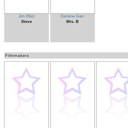
Jim Elliot
Darlene Garr
Steve
Mrs. B
Filmmakers