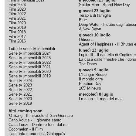
Film imperdibili 2017
mercoledì 29 luglio
Film 2024
Spider-Man - Brand New Day
Film 2023
giovedì 23 luglio
Film 2022
Terapia di famiglia
Film 2021
Blue
Film 2020
Deep Water - Incubo dagli abissi
Film 2019
A New Dawn
Film 2018
giovedì 16 luglio
Film 2017
Odissea
Film 2016
Agent of Happiness - Il Bhutan e 
Tutte le serie tv imperdibili
lunedì 13 luglio
Serie tv imperdibili 2024
Lupin III - Il castello di Cagliostr
Serie tv imperdibili 2023
La casa dalle finestre che ridono
Serie tv imperdibili 2022
The Doors
Serie tv imperdibili 2021
giovedì 9 luglio
Serie tv imperdibili 2020
L'Hangar Rosso
Serie tv imperdibili 2019
Il mondo oltre
Serie tv 2024
Election Day
Serie tv 2023
165' Mineurs
Serie tv 2022
Serie tv 2021
mercoledì 8 luglio
Serie tv 2020
La casa - Il rogo del male
Serie tv 2019
Altri coming soon
'O Sang - Il miracolo di San Gennaro
Carlo Acutis - Il giovane santo
Carla Lonzi - Dentro e fuori dal m...
Cocomelon - Il Film
L'assurda storia della Gialappa's ...