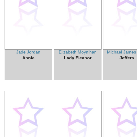
Jade Jordan
Elizabeth Moynihan
Michael James
Annie
Lady Eleanor
Jeffers