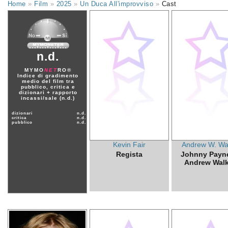
Home
»
Film
»
2025
»
Un Duca All'improvviso
»
Cast
n.d.
MYMO
NET
RO®
Indice di gradimento
medio del film tra
pubblico, critica e
dizionari + rapporto
incassi/sale (n.d.)
dizionari
n.d.
critica
n.d.
pubblico
n.d.
Kevin Fair
Andrew W. Wa
Regista
Johnny Payn
Andrew Walk