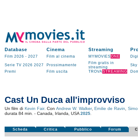
Database
Cinema
Streaming
Pr
Film 2026
-
2027
Film al cinema
MYMOVIES
ONE
Digi
Film gratis in
Serie TV
2026
2027
Prossimamente
Sky
streaming
Premi
Film uscita
TROVA
STREAMING
Dom
Cast Un Duca all'improvviso
Un film di
Kevin Fair
. Con
Andrew W. Walker
,
Emilie de Ravin
,
Simo
durata 84 min. - Canada, Irlanda, USA
2025
.
Scheda
Critica
Pubblico
Forum
C