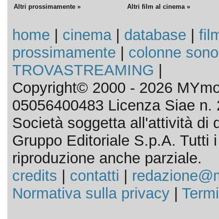
Altri prossimamente »
Altri film al cinema »
home
|
cinema
|
database
|
fil
prossimamente
|
colonne sono
TROVASTREAMING
|
Copyright© 2000 - 2026 MYmov
05056400483 Licenza Siae n. 
Società soggetta all'attività d
Gruppo Editoriale S.p.A. Tutti i d
riproduzione anche parziale.
credits
|
contatti
|
redazione@m
Normativa sulla privacy
|
Termi