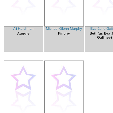
Ali Hardiman
Michael Glenn Murphy
Eva-Jane Gaf
Auggie
Finchy
Beth(as Eva 
Gaffney)