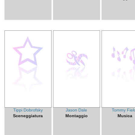
Tippi Dobrofsky
Jason Dale
Tommy Fiel
Sceneggiatura
Montaggio
Musica