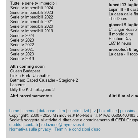
Tutte le serie tv imperdibili
lunedì 13 lugli
Serie tv imperdibili 2024
Lupin III - Il cas
Serie tv imperdibili 2023
La casa dalle fi
Serie tv imperdibili 2022
The Doors
Serie tv imperdibili 2021
giovedì 9 lugli
Serie tv imperdibili 2020
L'Hangar Rosso
Serie tv imperdibili 2019
Il mondo oltre
Serie tv 2024
Election Day
Serie tv 2023
165' Mineurs
Serie tv 2022
Serie tv 2021
mercoledì 8 lug
Serie tv 2020
La casa - Il rog
Serie tv 2019
Altri coming soon
Queen Budapest
Linkin Park: Unshatter
Batman: Caped Crusader - Stagione 2
Lanterns
Billy the Kid - Stagione 3
Altri prossimamente »
Altri film al ci
home
|
cinema
|
database
|
film
|
uscite
|
dvd
|
tv
|
box office
|
prossima
Copyright© 2000 - 2026 MYmovies® Mo-Net s.r.l. P.IVA: 05056400483 L
Società soggetta all'attività di direzione e coordinamento di GEDI Gruppo E
credits
|
contatti
|
redazione@mymovies.it
Normativa sulla privacy
|
Termini e condizioni d'uso