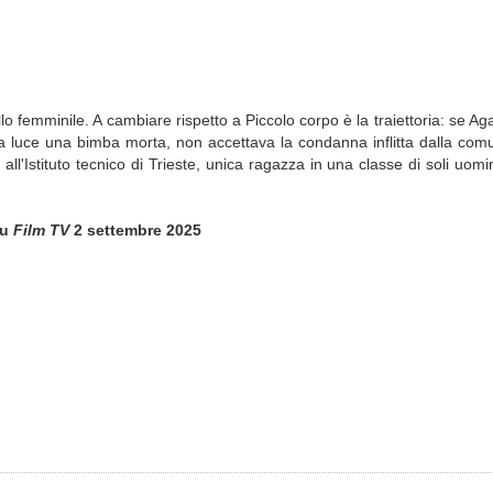
llo femminile. A cambiare rispetto a Piccolo corpo è la traiettoria: se Ag
la luce una bimba morta, non accettava la condanna inflitta dalla comu
all'Istituto tecnico di Trieste, unica ragazza in una classe di soli uomin
su
Film TV
2 settembre 2025