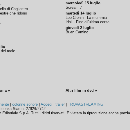
mercoledì 15 luglio
o
Scream 7
tello di Cagliostro
nestre che ridono
martedì 14 luglio
Lee Cronin - La mummia
Idoli - Fino all'ultima corsa
o
giovedì 2 luglio
Buen Camino
lio
o del male
nema »
Altri film in dvd »
mente
|
colonne sonore
|
Accedi
|
trailer
|
TROVASTREAMING
|
icenza Siae n. 2792/I/2742.
ditoriale S.p.A. Tutti i diritti riservati. È vietata la riproduzione anche parzia