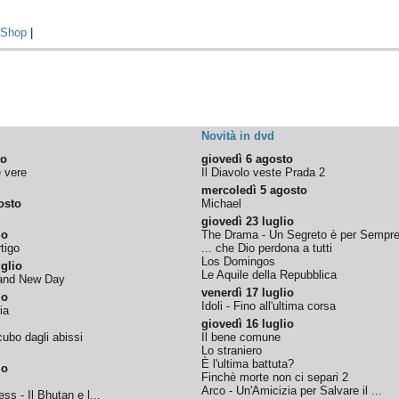
|
Shop
|
Novità in dvd
to
giovedì 6 agosto
e vere
Il Diavolo veste Prada 2
mercoledì 5 agosto
osto
Michael
giovedì 23 luglio
io
The Drama - Un Segreto è per Sempr
tigo
... che Dio perdona a tutti
Los Domingos
glio
Le Aquile della Repubblica
rand New Day
venerdì 17 luglio
io
Idoli - Fino all'ultima corsa
ia
giovedì 16 luglio
ubo dagli abissi
Il bene comune
Lo straniero
È l'ultima battuta?
io
Finchè morte non ci separi 2
Arco - Un'Amicizia per Salvare il ...
ss - Il Bhutan e l...