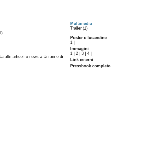
Multimedia
Trailer (1)
1)
Poster e locandine
1
|
Immagini
1
|
2
|
3
|
4
|
da altri articoli e news a Un anno di
Link esterni
Pressbook completo