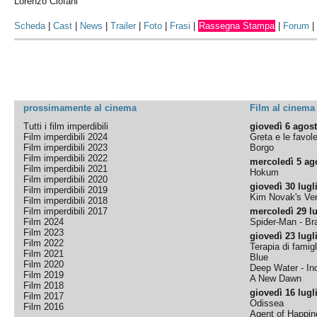
Lorenzo Ciofani
Scheda
|
Cast
|
News
|
Trailer
|
Foto
|
Frasi
|
Rassegna Stampa
|
Forum
prossimamente al cinema
Film al cinema
Tutti i film imperdibili
giovedì 6 agos
Film imperdibili 2024
Greta e le favol
Film imperdibili 2023
Borgo
Film imperdibili 2022
mercoledì 5 ag
Film imperdibili 2021
Hokum
Film imperdibili 2020
giovedì 30 lugl
Film imperdibili 2019
Kim Novak's Ver
Film imperdibili 2018
Film imperdibili 2017
mercoledì 29 lu
Film 2024
Spider-Man - B
Film 2023
giovedì 23 lugl
Film 2022
Terapia di famigl
Film 2021
Blue
Film 2020
Deep Water - Inc
Film 2019
A New Dawn
Film 2018
giovedì 16 lugl
Film 2017
Odissea
Film 2016
Agent of Happine