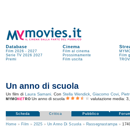
Database
Cinema
Stre
Film 2026
-
2027
Film al cinema
MYMO
Serie TV
2026
2027
Prossimamente
Film 
Premi
Film uscita
TROV
Un anno di scuola
Un film di
Laura Samani
. Con
Stella Wendick
,
Giacomo Covi
,
Pietr
Un anno di scuola
valutazione media:
3
MYMO
NE
T
RO
Scheda
Critica
Pubblico
Foru
Home
»
Film
»
2025
»
Un Anno Di Scuola
»
Rassegnastampa
»
174