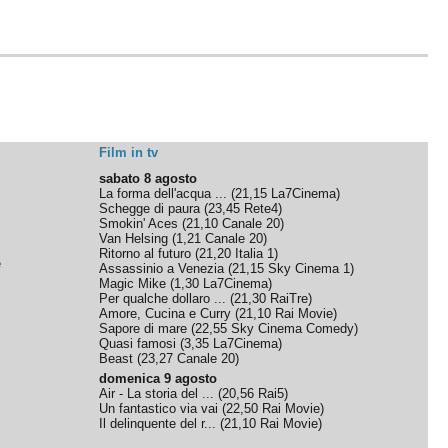
Film in tv
sabato 8 agosto
La forma dell'acqua ...
(
21,15
La7Cinema
)
Schegge di paura
(
23,45
Rete4
)
Smokin' Aces
(
21,10
Canale 20
)
Van Helsing
(
1,21
Canale 20
)
Ritorno al futuro
(
21,20
Italia 1
)
e
Assassinio a Venezia
(
21,15
Sky Cinema 1
)
Magic Mike
(
1,30
La7Cinema
)
Per qualche dollaro ...
(
21,30
RaiTre
)
Amore, Cucina e Curry
(
21,10
Rai Movie
)
Sapore di mare
(
22,55
Sky Cinema Comedy
)
Quasi famosi
(
3,35
La7Cinema
)
Beast
(
23,27
Canale 20
)
domenica 9 agosto
Air - La storia del ...
(
20,56
Rai5
)
Un fantastico via vai
(
22,50
Rai Movie
)
Il delinquente del r...
(
21,10
Rai Movie
)