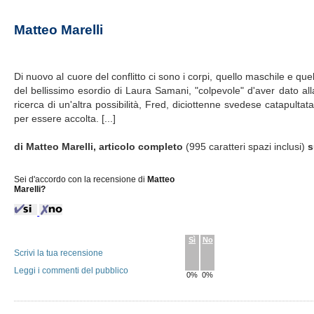
Matteo Marelli
Di nuovo al cuore del conflitto ci sono i corpi, quello maschile e que
del bellissimo esordio di Laura Samani, "colpevole" d'aver dato al
ricerca di un'altra possibilità, Fred, diciottenne svedese catapultata 
per essere accolta. [...]
di Matteo Marelli, articolo completo
(995 caratteri spazi inclusi)
Sei d'accordo con la recensione di
Matteo
Marelli?
Sì
No
Scrivi la tua recensione
Leggi i commenti del pubblico
0%
0%