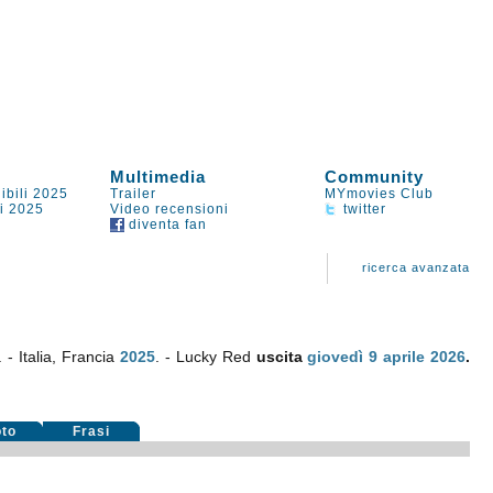
Multimedia
Community
ibili 2025
Trailer
MYmovies Club
li 2025
Video recensioni
twitter
diventa fan
ricerca avanzata
 - Italia, Francia
2025
. - Lucky Red
uscita
giovedì 9
aprile 2026
.
oto
Frasi