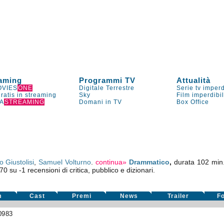
aming
Programmi TV
Attualità
VIES
ONE
Digitale Terrestre
Serie tv imperd
gratis in streaming
Sky
Film imperdibi
A
STREAMING
Domani in TV
Box Office
o Giustolisi
,
Samuel Volturno
.
continua»
Drammatico
,
durata 102 min.
,70
su
-1
recensioni di critica, pubblico e dizionari.
m
Cast
Premi
News
Trailer
F
0983