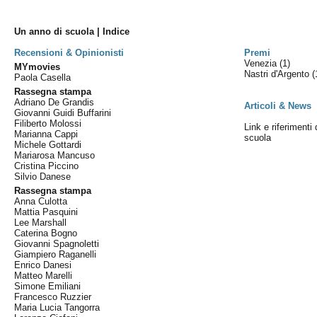
Un anno di scuola | Indice
Recensioni & Opinionisti
Premi
Venezia
(1)
MYmovies
Nastri d'Argento
(
Paola Casella
Rassegna stampa
Adriano De Grandis
Articoli & News
Giovanni Guidi Buffarini
Filiberto Molossi
Link e riferimenti 
Marianna Cappi
scuola
Michele Gottardi
Mariarosa Mancuso
Cristina Piccino
Silvio Danese
Rassegna stampa
Anna Culotta
Mattia Pasquini
Lee Marshall
Caterina Bogno
Giovanni Spagnoletti
Giampiero Raganelli
Enrico Danesi
Matteo Marelli
Simone Emiliani
Francesco Ruzzier
Maria Lucia Tangorra