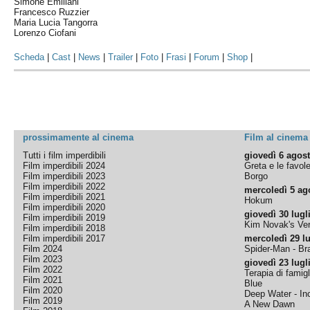
Simone Emiliani
Francesco Ruzzier
Maria Lucia Tangorra
Lorenzo Ciofani
Scheda
|
Cast
|
News
|
Trailer
|
Foto
|
Frasi
|
Forum
|
Shop
|
prossimamente al cinema
Film al cinema
Tutti i film imperdibili
giovedì 6 agos
Film imperdibili 2024
Greta e le favol
Film imperdibili 2023
Borgo
Film imperdibili 2022
mercoledì 5 ag
Film imperdibili 2021
Hokum
Film imperdibili 2020
giovedì 30 lugl
Film imperdibili 2019
Kim Novak's Ver
Film imperdibili 2018
Film imperdibili 2017
mercoledì 29 lu
Film 2024
Spider-Man - B
Film 2023
giovedì 23 lugl
Film 2022
Terapia di famigl
Film 2021
Blue
Film 2020
Deep Water - Inc
Film 2019
A New Dawn