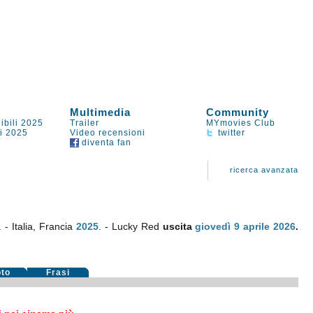
Multimedia
Community
ibili 2025
Trailer
MYmovies Club
li 2025
Video recensioni
twitter
diventa fan
ricerca avanzata
 - Italia, Francia
2025
. - Lucky Red
uscita
giovedì 9
aprile 2026
.
oto
Frasi