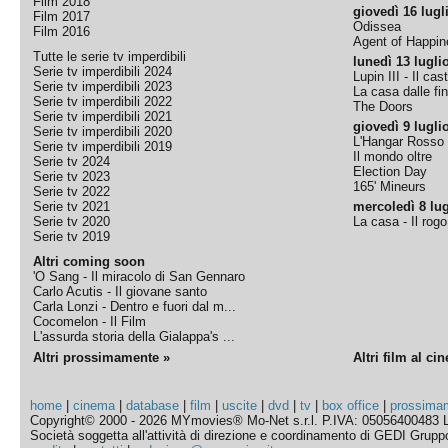
Film 2018
giovedì 16 lugl
Film 2017
Odissea
Film 2016
Agent of Happine
Tutte le serie tv imperdibili
lunedì 13 lugli
Serie tv imperdibili 2024
Lupin III - Il cas
Serie tv imperdibili 2023
La casa dalle fi
Serie tv imperdibili 2022
The Doors
Serie tv imperdibili 2021
giovedì 9 lugli
Serie tv imperdibili 2020
L'Hangar Rosso
Serie tv imperdibili 2019
Il mondo oltre
Serie tv 2024
Election Day
Serie tv 2023
165' Mineurs
Serie tv 2022
Serie tv 2021
mercoledì 8 lug
Serie tv 2020
La casa - Il rog
Serie tv 2019
Altri coming soon
'O Sang - Il miracolo di San Gennaro
Carlo Acutis - Il giovane santo
Carla Lonzi - Dentro e fuori dal m...
Cocomelon - Il Film
L'assurda storia della Gialappa's ...
Altri prossimamente »
Altri film al ci
home
|
cinema
|
database
|
film
|
uscite
|
dvd
|
tv
|
box office
|
prossima
Copyright© 2000 - 2026 MYmovies® Mo-Net s.r.l. P.IVA: 05056400483 L
Società soggetta all'attività di direzione e coordinamento di GEDI Gruppo E