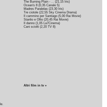
The Burning Plain - ...
(
21,15
Iris
)
Ocean's 8
(
0,35
Canale 5
)
Madres Paralelas
(
23,30
Iris
)
Tre ciotole
(
22,55
Sky Cinema Drama
)
Il cammino per Santiago
(
5,00
Rai Movie
)
Stanlio e Ollio
(
20,45
Rai Movie
)
Il danno
(
1,05
La7Cinema
)
Cani sciolti
(
2,20
TV 8
)
Altri film in tv »
le.