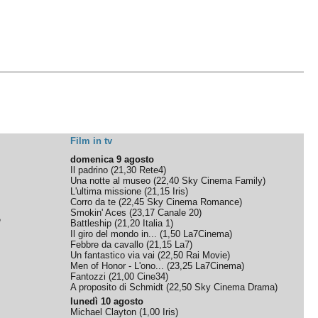
Film in tv
domenica 9 agosto
Il padrino
(
21,30
Rete4
)
Una notte al museo
(
22,40
Sky Cinema Family
)
L'ultima missione
(
21,15
Iris
)
Corro da te
(
22,45
Sky Cinema Romance
)
Smokin' Aces
(
23,17
Canale 20
)
e
Battleship
(
21,20
Italia 1
)
Il giro del mondo in...
(
1,50
La7Cinema
)
Febbre da cavallo
(
21,15
La7
)
Un fantastico via vai
(
22,50
Rai Movie
)
Men of Honor - L'ono...
(
23,25
La7Cinema
)
Fantozzi
(
21,00
Cine34
)
A proposito di Schmidt
(
22,50
Sky Cinema Drama
)
lunedì 10 agosto
Michael Clayton
(
1,00
Iris
)