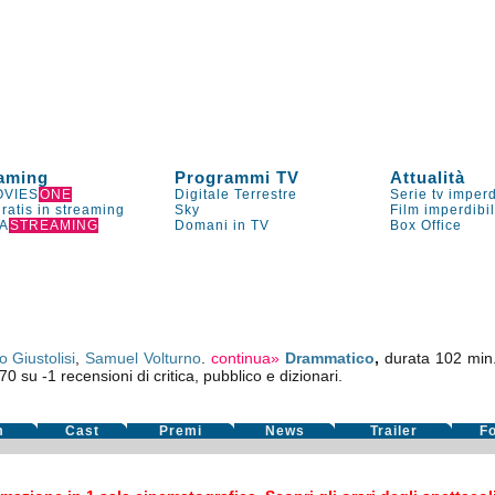
aming
Programmi TV
Attualità
VIES
ONE
Digitale Terrestre
Serie tv imperd
gratis in streaming
Sky
Film imperdibi
A
STREAMING
Domani in TV
Box Office
o Giustolisi
,
Samuel Volturno
.
continua»
Drammatico
,
durata 102 min.
,70
su
-1
recensioni di critica, pubblico e dizionari.
m
Cast
Premi
News
Trailer
F