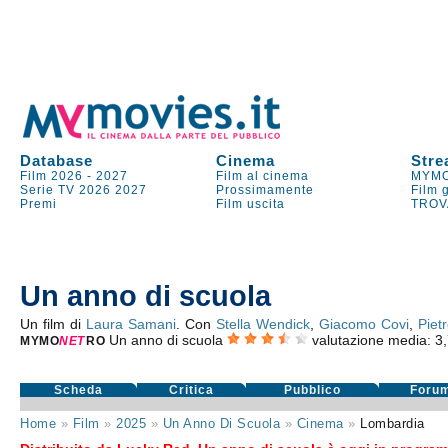
Database
Cinema
Stre
Film 2026
-
2027
Film al cinema
MYMO
Serie TV
2026
2027
Prossimamente
Film 
Premi
Film uscita
TROV
Un anno di scuola
Un film di
Laura Samani
. Con
Stella Wendick
,
Giacomo Covi
,
Pietr
Un anno di scuola
valutazione media:
3
MYMO
NE
T
RO
Scheda
Critica
Pubblico
Foru
Home
»
Film
»
2025
»
Un Anno Di Scuola
»
Cinema
»
Lombardia