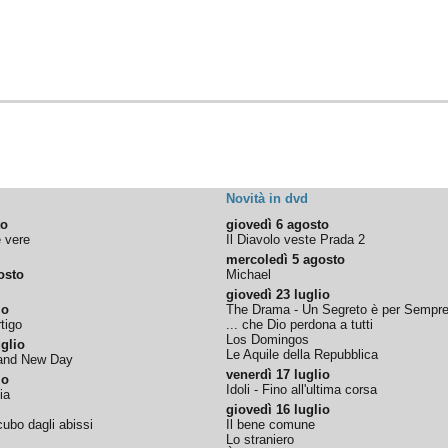
Novità in dvd
to
giovedì 6 agosto
e vere
Il Diavolo veste Prada 2
mercoledì 5 agosto
osto
Michael
giovedì 23 luglio
io
The Drama - Un Segreto è per Sempr
tigo
... che Dio perdona a tutti
Los Domingos
glio
Le Aquile della Repubblica
rand New Day
venerdì 17 luglio
io
Idoli - Fino all'ultima corsa
ia
giovedì 16 luglio
ubo dagli abissi
Il bene comune
Lo straniero