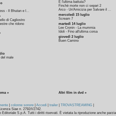
È l'ultima battuta?
io
Finchè morte non ci separi 2
Arco - Un'Amicizia per Salvare il ...
ss - Il Bhutan e l...
mercoledì 15 luglio
o
Scream 7
tello di Cagliostro
nestre che ridono
martedì 14 luglio
Lee Cronin - La mummia
Idoli - Fino all'ultima corsa
o
giovedì 2 luglio
Buen Camino
lio
o del male
nema »
Altri film in dvd »
mente
|
colonne sonore
|
Accedi
|
trailer
|
TROVASTREAMING
|
icenza Siae n. 2792/I/2742.
ditoriale S.p.A. Tutti i diritti riservati. È vietata la riproduzione anche parzia