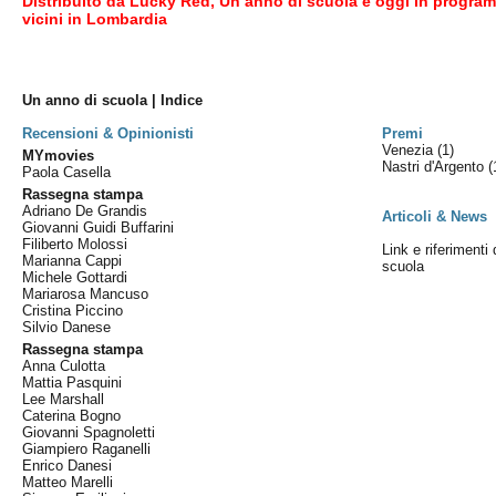
Distribuito da Lucky Red, Un anno di scuola è oggi in programm
vicini in Lombardia
Un anno di scuola | Indice
Recensioni & Opinionisti
Premi
Venezia
(1)
MYmovies
Nastri d'Argento
(
Paola Casella
Rassegna stampa
Adriano De Grandis
Articoli & News
Giovanni Guidi Buffarini
Filiberto Molossi
Link e riferimenti 
Marianna Cappi
scuola
Michele Gottardi
Mariarosa Mancuso
Cristina Piccino
Silvio Danese
Rassegna stampa
Anna Culotta
Mattia Pasquini
Lee Marshall
Caterina Bogno
Giovanni Spagnoletti
Giampiero Raganelli
Enrico Danesi
Matteo Marelli