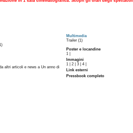
azione in 1 sala cinematografica. Scopri gli orari degli spettacol
Multimedia
Trailer (1)
1)
Poster e locandine
1
|
Immagini
1
|
2
|
3
|
4
|
da altri articoli e news a Un anno di
Link esterni
Pressbook completo