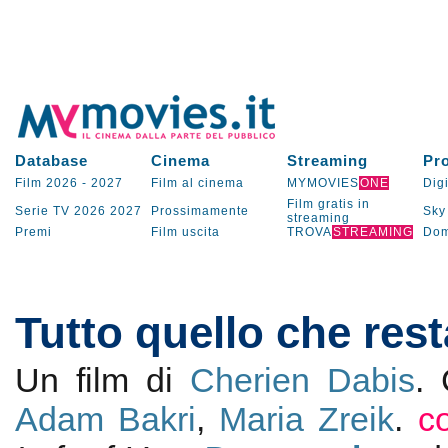
Database
Cinema
Streaming
Pr
Film 2026
-
2027
Film al cinema
MYMOVIES
ONE
Digi
Film gratis in
Serie TV
2026
2027
Prossimamente
Sky
streaming
Premi
Film uscita
TROVA
STREAMING
Dom
Tutto quello che rest
Un film di
Cherien Dabis
.
Adam Bakri
,
Maria Zreik
.
c