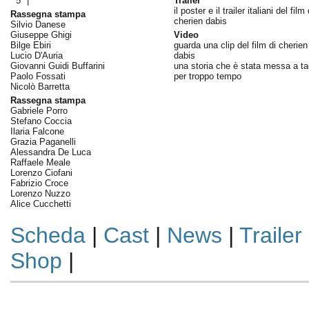
5° |
Trailer
il poster e il trailer italiani del film 
Rassegna stampa
cherien dabis
Silvio Danese
Giuseppe Ghigi
Video
Bilge Ebiri
guarda una clip del film di cherien
Lucio D'Auria
dabis
Giovanni Guidi Buffarini
una storia che è stata messa a ta
Paolo Fossati
per troppo tempo
Nicolò Barretta
Rassegna stampa
Gabriele Porro
Stefano Coccia
Ilaria Falcone
Grazia Paganelli
Alessandra De Luca
Raffaele Meale
Lorenzo Ciofani
Fabrizio Croce
Lorenzo Nuzzo
Alice Cucchetti
Scheda
|
Cast
|
News
|
Trailer
Shop
|