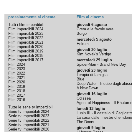
prossimamente al cinema
Film al cinema
Tutti i film imperdibili
giovedì 6 agosto
Film imperdibili 2024
Greta e le favole vere
Film imperdibili 2023
Borgo
Film imperdibili 2022
mercoledì 5 agosto
Film imperdibili 2021
Hokum
Film imperdibili 2020
giovedì 30 luglio
Film imperdibili 2019
Kim Novak's Vertigo
Film imperdibili 2018
Film imperdibili 2017
mercoledì 29 luglio
Film 2024
Spider-Man - Brand New Day
Film 2023
giovedì 23 luglio
Film 2022
Terapia di famiglia
Film 2021
Blue
Film 2020
Deep Water - Incubo dagli abissi
Film 2019
A New Dawn
Film 2018
giovedì 16 luglio
Film 2017
Odissea
Film 2016
Agent of Happiness - Il Bhutan e 
Tutte le serie tv imperdibili
lunedì 13 luglio
Serie tv imperdibili 2024
Lupin III - Il castello di Cagliostr
Serie tv imperdibili 2023
La casa dalle finestre che ridono
Serie tv imperdibili 2022
The Doors
Serie tv imperdibili 2021
giovedì 9 luglio
Serie tv imperdibili 2020