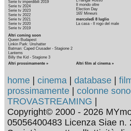
L'Hangar Rosso
Serie tv imperdibili 2019
Il mondo oltre
Serie tv 2024
Election Day
Serie tv 2023
165' Mineurs
Serie tv 2022
Serie tv 2021
mercoledì 8 luglio
Serie tv 2020
La casa - Il rogo del male
Serie tv 2019
Altri coming soon
Queen Budapest
Linkin Park: Unshatter
Batman: Caped Crusader - Stagione 2
Lanterns
Billy the Kid - Stagione 3
Altri prossimamente »
Altri film al cinema »
home
|
cinema
|
database
|
fil
prossimamente
|
colonne sono
TROVASTREAMING
|
Copyright© 2000 - 2026 MYmov
05056400483 Licenza Siae n. 