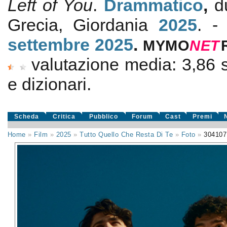
Left of You
.
Drammatico
,
d
Grecia, Giordania
2025
. -
settembre 2025
.
MYMO
NE
T
valutazione media:
3,86
e dizionari.
Scheda
Critica
Pubblico
Forum
Cast
Premi
Home
»
Film
»
2025
»
Tutto Quello Che Resta Di Te
»
Foto
»
304107