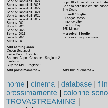
Serie tv imperdibili 2024
Lupin III - Il castello di Cagliostr
Serie tv imperdibili 2023
La casa dalle finestre che ridono
Serie tv imperdibili 2022
The Doors
Serie tv imperdibili 2021
giovedì 9 luglio
Serie tv imperdibili 2020
L'Hangar Rosso
Serie tv imperdibili 2019
Il mondo oltre
Serie tv 2024
Election Day
Serie tv 2023
165' Mineurs
Serie tv 2022
Serie tv 2021
mercoledì 8 luglio
Serie tv 2020
La casa - Il rogo del male
Serie tv 2019
Altri coming soon
Queen Budapest
Linkin Park: Unshatter
Batman: Caped Crusader - Stagione 2
Lanterns
Billy the Kid - Stagione 3
Altri prossimamente »
Altri film al cinema »
home
|
cinema
|
database
|
fil
prossimamente
|
colonne sono
TROVASTREAMING
|