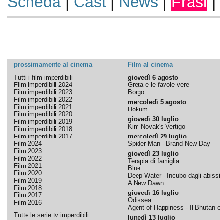
Scheda
|
Cast
|
News
|
Frasi
|
prossimamente al cinema
Film al cinema
Tutti i film imperdibili
giovedì 6 agosto
Film imperdibili 2024
Greta e le favole vere
Film imperdibili 2023
Borgo
Film imperdibili 2022
mercoledì 5 agosto
Film imperdibili 2021
Hokum
Film imperdibili 2020
giovedì 30 luglio
Film imperdibili 2019
Kim Novak's Vertigo
Film imperdibili 2018
Film imperdibili 2017
mercoledì 29 luglio
Film 2024
Spider-Man - Brand New Day
Film 2023
giovedì 23 luglio
Film 2022
Terapia di famiglia
Film 2021
Blue
Film 2020
Deep Water - Incubo dagli abissi
Film 2019
A New Dawn
Film 2018
giovedì 16 luglio
Film 2017
Odissea
Film 2016
Agent of Happiness - Il Bhutan e 
Tutte le serie tv imperdibili
lunedì 13 luglio