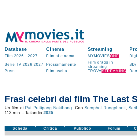
Database
Cinema
Streaming
Pr
Film 2026
-
2027
Film al cinema
MYMOVIES
ONE
Digi
Film gratis in
Serie TV
2026
2027
Prossimamente
Sky
streaming
Premi
Film uscita
TROVA
STREAMING
Dom
Frasi celebri dal film The Last 
Un film di
Put Puttipong Nakthong
. Con
Somphol Rungphanit
,
Sari
113 min. - Tailandia
2025
.
Scheda
Critica
Pubblico
Forum
C