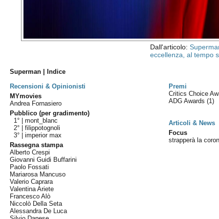
Dall'articolo:
Superman
eccellenza, al tempo s
Superman | Indice
Recensioni & Opinionisti
Premi
Critics Choice A
MYmovies
ADG Awards
(1)
Andrea Fornasiero
Pubblico (per gradimento)
1° |
mont_blanc
Articoli & News
2° |
filippotognoli
Focus
3° |
imperior max
strapperà la coro
Rassegna stampa
Alberto Crespi
Giovanni Guidi Buffarini
Paolo Fossati
Mariarosa Mancuso
Valerio Caprara
Valentina Ariete
Francesco Alò
Niccolò Della Seta
Alessandra De Luca
Silvio Danese