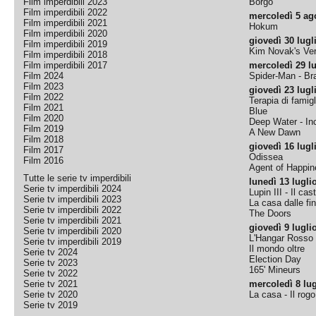
Film imperdibili 2023
Borgo
Film imperdibili 2022
mercoledì 5 ag
Film imperdibili 2021
Hokum
Film imperdibili 2020
giovedì 30 lugl
Film imperdibili 2019
Kim Novak's Ver
Film imperdibili 2018
Film imperdibili 2017
mercoledì 29 lu
Film 2024
Spider-Man - B
Film 2023
giovedì 23 lugl
Film 2022
Terapia di famigl
Film 2021
Blue
Film 2020
Deep Water - Inc
Film 2019
A New Dawn
Film 2018
giovedì 16 lugl
Film 2017
Odissea
Film 2016
Agent of Happine
Tutte le serie tv imperdibili
lunedì 13 lugli
Serie tv imperdibili 2024
Lupin III - Il cas
Serie tv imperdibili 2023
La casa dalle fi
Serie tv imperdibili 2022
The Doors
Serie tv imperdibili 2021
giovedì 9 lugli
Serie tv imperdibili 2020
L'Hangar Rosso
Serie tv imperdibili 2019
Il mondo oltre
Serie tv 2024
Election Day
Serie tv 2023
165' Mineurs
Serie tv 2022
Serie tv 2021
mercoledì 8 lug
Serie tv 2020
La casa - Il rog
Serie tv 2019