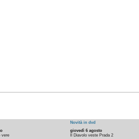
Novità in dvd
to
giovedì 6 agosto
e vere
Il Diavolo veste Prada 2