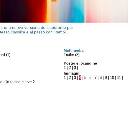
, una nuova versione del supereroe per
tesso classica e al passo con i tempi
.
Multimedia
ward
(1)
Trailer (3)
Poster e locandine
1
|
2
|
3
|
Immagini
1
|
2
|
3
|
4
|
5
|
6
|
7
|
8
|
9
|
10
|
11
|
na alla regina marvel?