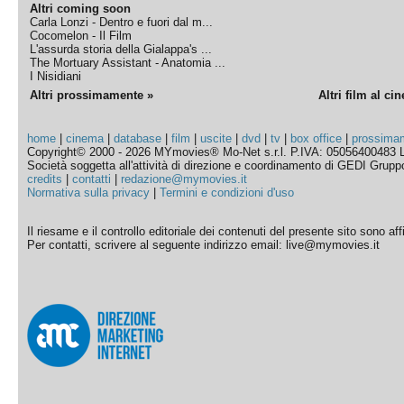
Altri coming soon
Carla Lonzi - Dentro e fuori dal m...
Cocomelon - Il Film
L'assurda storia della Gialappa's ...
The Mortuary Assistant - Anatomia ...
I Nisidiani
Altri prossimamente »
Altri film al ci
home
|
cinema
|
database
|
film
|
uscite
|
dvd
|
tv
|
box office
|
prossima
Copyright© 2000 - 2026 MYmovies® Mo-Net s.r.l. P.IVA: 05056400483 L
Società soggetta all'attività di direzione e coordinamento di GEDI Gruppo E
credits
|
contatti
|
redazione@mymovies.it
Normativa sulla privacy
|
Termini e condizioni d'uso
Il riesame e il controllo editoriale dei contenuti del presente sito sono a
Per contatti, scrivere al seguente indirizzo email: live@mymovies.it