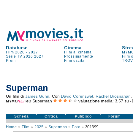
Database
Cinema
Stre
Film 2026
-
2027
Film al cinema
MYMO
Serie TV
2026
2027
Prossimamente
Film 
Premi
Film uscita
TROV
Superman
Un film di
James Gunn
. Con
David Corenswet
,
Rachel Brosnahan
Superman
valutazione media:
3,57
su
-
MYMO
NE
T
RO
Scheda
Critica
Pubblico
Forum
Home
»
Film
»
2025
»
Superman
»
Foto
»
301399