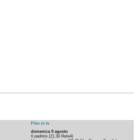
Film in tv
domenica 9 agosto
Il padrino
(
21,30
Rete4
)