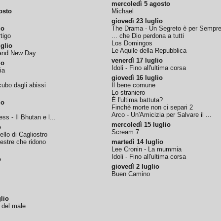
mercoledì 5 agosto
osto
Michael
giovedì 23 luglio
io
The Drama - Un Segreto è per Sempr
tigo
... che Dio perdona a tutti
Los Domingos
glio
Le Aquile della Repubblica
rand New Day
venerdì 17 luglio
io
Idoli - Fino all'ultima corsa
ia
giovedì 16 luglio
ubo dagli abissi
Il bene comune
Lo straniero
È l'ultima battuta?
io
Finchè morte non ci separi 2
Arco - Un'Amicizia per Salvare il ...
ss - Il Bhutan e l...
mercoledì 15 luglio
o
Scream 7
tello di Cagliostro
nestre che ridono
martedì 14 luglio
Lee Cronin - La mummia
Idoli - Fino all'ultima corsa
o
giovedì 2 luglio
Buen Camino
lio
o del male