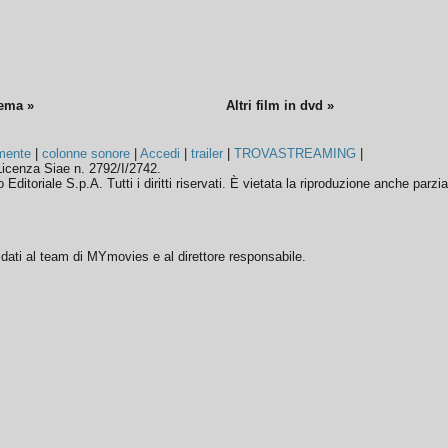
nema »
Altri film in dvd »
mente
|
colonne sonore
|
Accedi
|
trailer
|
TROVASTREAMING
|
icenza Siae n. 2792/I/2742.
ditoriale S.p.A. Tutti i diritti riservati. È vietata la riproduzione anche parzia
ffidati al team di MYmovies e al direttore responsabile.