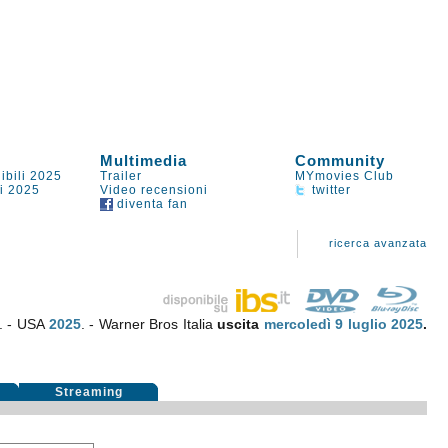
Multimedia
Community
ibili 2025
Trailer
MYmovies Club
li 2025
Video recensioni
twitter
diventa fan
ricerca avanzata
. - USA
2025
. - Warner Bros Italia
uscita
mercoledì 9
luglio 2025
.
Streaming