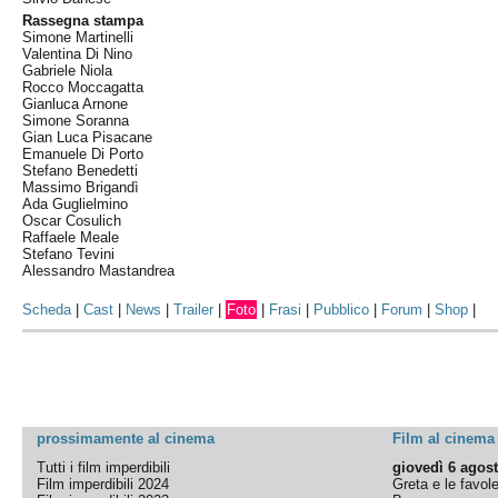
Rassegna stampa
Simone Martinelli
Valentina Di Nino
Gabriele Niola
Rocco Moccagatta
Gianluca Arnone
Simone Soranna
Gian Luca Pisacane
Emanuele Di Porto
Stefano Benedetti
Massimo Brigandì
Ada Guglielmino
Oscar Cosulich
Raffaele Meale
Stefano Tevini
Alessandro Mastandrea
Scheda
|
Cast
|
News
|
Trailer
|
Foto
|
Frasi
|
Pubblico
|
Forum
|
Shop
|
prossimamente al cinema
Film al cinema
Tutti i film imperdibili
giovedì 6 agos
Film imperdibili 2024
Greta e le favol