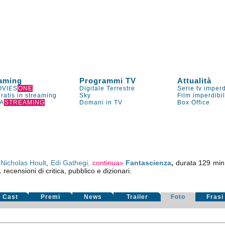
aming
Programmi TV
Attualità
VIES
ONE
Digitale Terrestre
Serie tv imperd
gratis in streaming
Sky
Film imperdibi
A
STREAMING
Domani in TV
Box Office
,
Nicholas Hoult
,
Edi Gathegi
.
continua»
Fantascienza
,
durata 129 min
1
recensioni di critica, pubblico e dizionari.
Cast
Premi
News
Trailer
Foto
Frasi