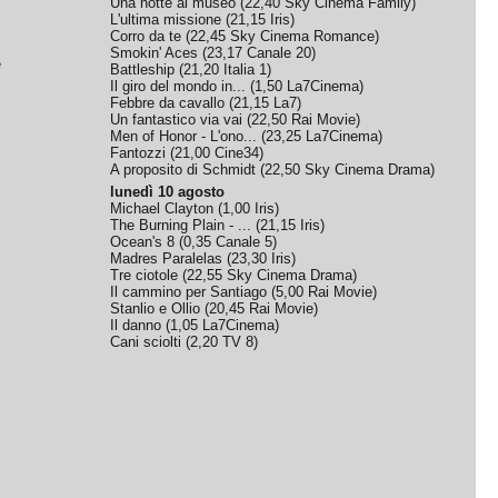
Una notte al museo
(
22,40
Sky Cinema Family
)
L'ultima missione
(
21,15
Iris
)
Corro da te
(
22,45
Sky Cinema Romance
)
Smokin' Aces
(
23,17
Canale 20
)
e
Battleship
(
21,20
Italia 1
)
Il giro del mondo in...
(
1,50
La7Cinema
)
Febbre da cavallo
(
21,15
La7
)
Un fantastico via vai
(
22,50
Rai Movie
)
Men of Honor - L'ono...
(
23,25
La7Cinema
)
Fantozzi
(
21,00
Cine34
)
A proposito di Schmidt
(
22,50
Sky Cinema Drama
)
lunedì 10 agosto
Michael Clayton
(
1,00
Iris
)
The Burning Plain - ...
(
21,15
Iris
)
Ocean's 8
(
0,35
Canale 5
)
Madres Paralelas
(
23,30
Iris
)
Tre ciotole
(
22,55
Sky Cinema Drama
)
Il cammino per Santiago
(
5,00
Rai Movie
)
Stanlio e Ollio
(
20,45
Rai Movie
)
Il danno
(
1,05
La7Cinema
)
Cani sciolti
(
2,20
TV 8
)