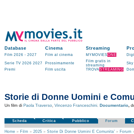
Database
Cinema
Streaming
Pr
Film 2026
-
2027
Film al cinema
MYMOVIES
ONE
Digi
Film gratis in
Serie TV
2026
2027
Prossimamente
Sky
streaming
Premi
Film uscita
TROVA
STREAMING
Dom
Storie di Donne Uomini e Comu
Un film di
Paola Traverso
,
Vincenzo Franceschini
.
Documentario
,
d
Scheda
Critica
Pubblico
Forum
C
Home
»
Film
»
2025
»
Storie Di Donne Uomini E Comunita'
»
Forum