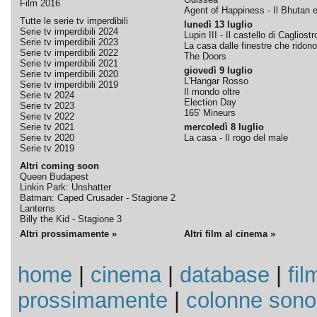
Film 2016
Agent of Happiness - Il Bhutan e 
Tutte le serie tv imperdibili
lunedì 13 luglio
Serie tv imperdibili 2024
Lupin III - Il castello di Cagliostr
Serie tv imperdibili 2023
La casa dalle finestre che ridono
Serie tv imperdibili 2022
The Doors
Serie tv imperdibili 2021
giovedì 9 luglio
Serie tv imperdibili 2020
L'Hangar Rosso
Serie tv imperdibili 2019
Il mondo oltre
Serie tv 2024
Election Day
Serie tv 2023
165' Mineurs
Serie tv 2022
Serie tv 2021
mercoledì 8 luglio
Serie tv 2020
La casa - Il rogo del male
Serie tv 2019
Altri coming soon
Queen Budapest
Linkin Park: Unshatter
Batman: Caped Crusader - Stagione 2
Lanterns
Billy the Kid - Stagione 3
Altri prossimamente »
Altri film al cinema »
home
|
cinema
|
database
|
fil
prossimamente
|
colonne sono