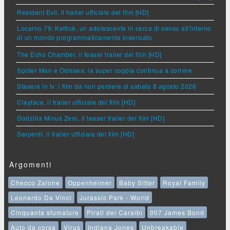
Resident Evil, il trailer ufficiale del film [HD]
Locarno 79: Ketticè, un adolescente in cerca di senso all'interno
di un mondo programmaticamente insensato
The Echo Chamber, il teaser trailer del film [HD]
Spider Man e Odissea: la super coppia continua a correre
Stasera in tv: i film da non perdere di sabato 8 agosto 2026
Clayface, il trailer ufficiale del film [HD]
Godzilla Minus Zero, il teaser trailer del film [HD]
Serpenti, il trailer ufficiale del film [HD]
Argomenti
Checco Zalone
Oppenheimer
Baby Sitter
Royal Family
Leonardo Da Vinci
Jurassic Park - World
Cinquanta sfumature
Pirati dei Caraibi
007 James Bond
Auto da corsa
Virus
Indiana Jones
Unbreakable