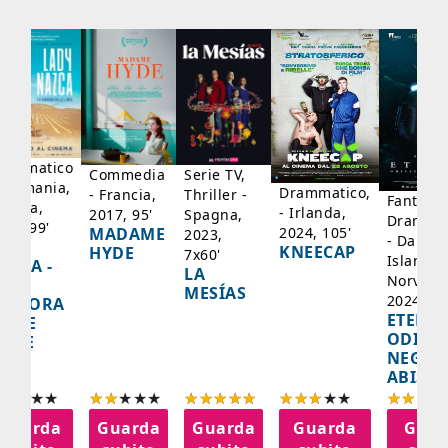
rammatico
Serie TV,
Commedia
 Germania,
Drammatico,
Thriller -
- Francia,
Fantasci
rancia,
- Irlanda,
Spagna,
2017, 95'
Drammat
025, 99'
2024, 105'
MADAME
2023,
- Danima
ADY
KNEECAP
HYDE
7x60'
Islanda,
AZCA -
LA
Norvegi
A
MESÍAS
2024, 10
IGNORA
ETERNA
ELLE
ODISS
INEE
NEGLI
ABISSI
Guarda
Guarda
Guarda
Guarda
Guar