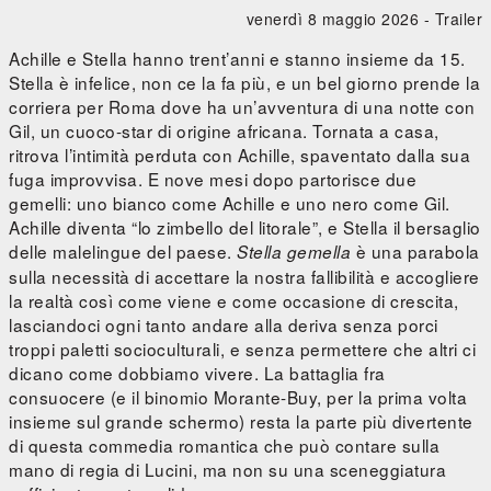
venerdì 8 maggio 2026 -
Trailer
Achille e Stella hanno trent’anni e stanno insieme da 15.
Stella è infelice, non ce la fa più, e un bel giorno prende la
corriera per Roma dove ha un’avventura di una notte con
Gil, un cuoco-star di origine africana. Tornata a casa,
ritrova l’intimità perduta con Achille, spaventato dalla sua
fuga improvvisa. E nove mesi dopo partorisce due
gemelli: uno bianco come Achille e uno nero come Gil.
Achille diventa “lo zimbello del litorale”, e Stella il bersaglio
delle malelingue del paese.
è una parabola
Stella gemella
sulla necessità di accettare la nostra fallibilità e accogliere
la realtà così come viene e come occasione di crescita,
lasciandoci ogni tanto andare alla deriva senza porci
troppi paletti socioculturali, e senza permettere che altri ci
dicano come dobbiamo vivere. La battaglia fra
consuocere (e il binomio Morante-Buy, per la prima volta
insieme sul grande schermo) resta la parte più divertente
di questa commedia romantica che può contare sulla
mano di regia di Lucini, ma non su una sceneggiatura