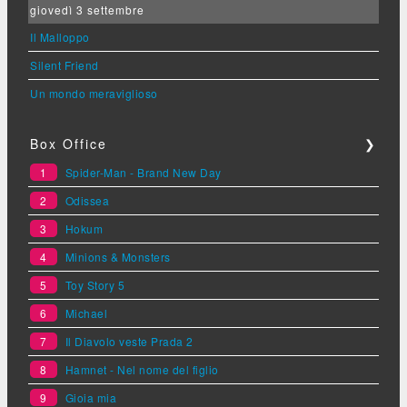
giovedì 3 settembre
Il Malloppo
Silent Friend
Un mondo meraviglioso
Box Office
❯
1
Spider-Man - Brand New Day
2
Odissea
3
Hokum
4
Minions & Monsters
5
Toy Story 5
6
Michael
7
Il Diavolo veste Prada 2
8
Hamnet - Nel nome del figlio
9
Gioia mia