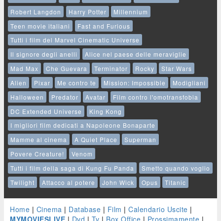
Robert Langdon
Harry Potter
Millennium
Teen movie italiani
Fast and Furious
Tutti i film del Marvel Cinematic Universe
Il signore degli anelli
Alice nel paese delle meraviglie
Mad Max
Che Guevara
Terminator
Rocky
Star Wars
Alien
Pixar
Me contro te
Mission: Impossible
Modigliani
Halloween
Predator
Avatar
Film contro l'omotransfobia
DC Extended Universe
King Kong
I migliori film dedicati a Napoleone Bonaparte
Mamme al cinema
A Quiet Place
Superman
Povere Creature!
Venom
Tutti i film della saga di Kung Fu Panda
Smetto quando voglio
Twilight
Attacco al potere
John Wick
Opus
Titanic
Home
|
Cinema
|
Database
|
Film
|
Calendario Uscite
|
MYMOVIESLIVE
|
Dvd
|
Tv
|
Box Office
|
Prossimamente
|