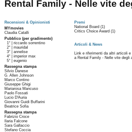
Rental Family - Nelle vite degl
Recensioni & Opinionisti
Premi
National Board
(1)
MYmovies
Critics Choice Award
(1)
Claudia Catalli
Pubblico (per gradimento)
1° |
riccardo sorrentino
Articoli & News
2° |
mauridal
3° |
annelise
Link e riferimenti da altri articoli 
4° |
imperior max
a Rental Family - Nelle vite degli a
5° |
eugenio
Rassegna stampa
Silvio Danese
G. Allen Johnson
Marco Contino
Giuseppe Ghigi
Mariarosa Mancuso
Paolo Fossati
Lucio D'Auria
Giovanni Guidi Buffarini
Beatrice Sofia
Rassegna stampa
Fabrizio Croce
Ilaria Falcone
Sara Gallaccio
Stefano Coccia