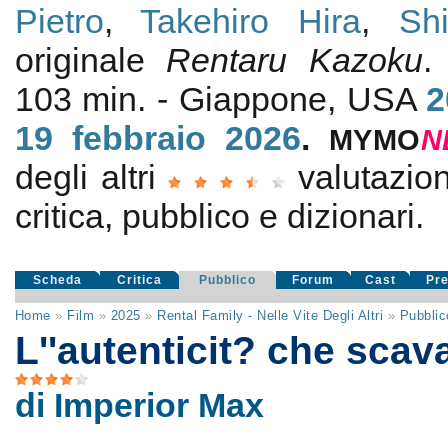
Pietro
,
Takehiro Hira
,
Shi
originale
Rentaru Kazoku
103 min. - Giappone, USA
2
19
febbraio 2026
.
MYMO
N
degli altri
valutazi
critica, pubblico e dizionari.
Scheda
Critica
Pubblico
Forum
Cast
Pr
Home
»
Film
»
2025
»
Rental Family - Nelle Vite Degli Altri
»
Pubblic
L''autenticit? che scava
di Imperior Max