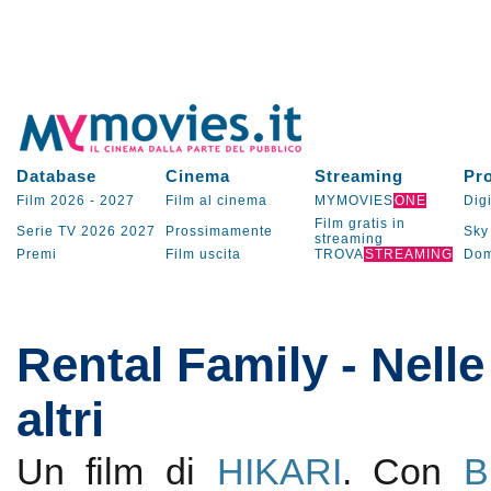
Database
Cinema
Streaming
Pr
Film 2026
-
2027
Film al cinema
MYMOVIES
ONE
Digi
Film gratis in
Serie TV
2026
2027
Prossimamente
Sky
streaming
Premi
Film uscita
TROVA
STREAMING
Dom
Rental Family - Nelle 
altri
Un film di
HIKARI
. Con
B