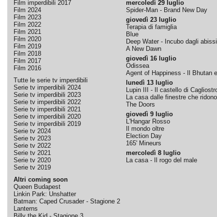
Film imperdibili 2017
mercoledì 29 luglio
Film 2024
Spider-Man - Brand New Day
Film 2023
giovedì 23 luglio
Film 2022
Terapia di famiglia
Film 2021
Blue
Film 2020
Deep Water - Incubo dagli abissi
Film 2019
A New Dawn
Film 2018
giovedì 16 luglio
Film 2017
Odissea
Film 2016
Agent of Happiness - Il Bhutan e 
Tutte le serie tv imperdibili
lunedì 13 luglio
Serie tv imperdibili 2024
Lupin III - Il castello di Cagliostr
Serie tv imperdibili 2023
La casa dalle finestre che ridono
Serie tv imperdibili 2022
The Doors
Serie tv imperdibili 2021
giovedì 9 luglio
Serie tv imperdibili 2020
L'Hangar Rosso
Serie tv imperdibili 2019
Il mondo oltre
Serie tv 2024
Election Day
Serie tv 2023
165' Mineurs
Serie tv 2022
Serie tv 2021
mercoledì 8 luglio
Serie tv 2020
La casa - Il rogo del male
Serie tv 2019
Altri coming soon
Queen Budapest
Linkin Park: Unshatter
Batman: Caped Crusader - Stagione 2
Lanterns
Billy the Kid - Stagione 3