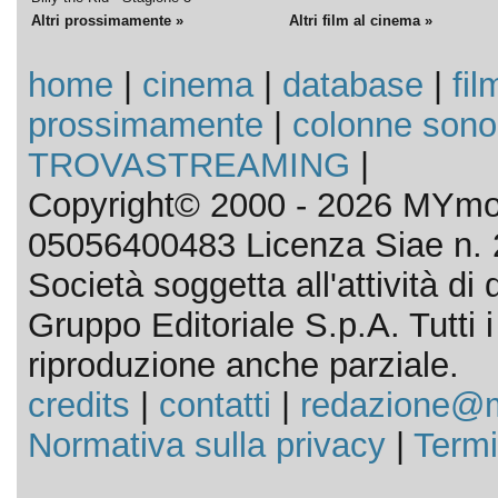
Altri prossimamente »
Altri film al cinema »
home
|
cinema
|
database
|
fil
prossimamente
|
colonne sono
TROVASTREAMING
|
Copyright© 2000 - 2026 MYmov
05056400483 Licenza Siae n. 
Società soggetta all'attività d
Gruppo Editoriale S.p.A. Tutti i d
riproduzione anche parziale.
credits
|
contatti
|
redazione@m
Normativa sulla privacy
|
Termi