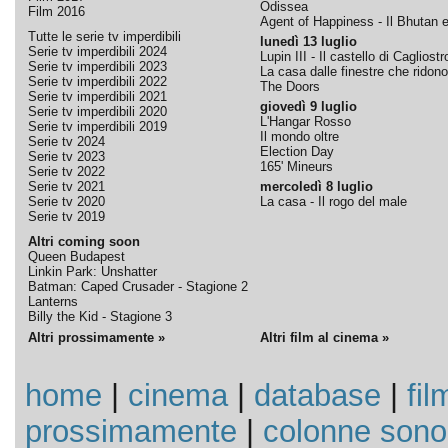
Odissea
Film 2016
Agent of Happiness - Il Bhutan e 
Tutte le serie tv imperdibili
lunedì 13 luglio
Serie tv imperdibili 2024
Lupin III - Il castello di Cagliostr
Serie tv imperdibili 2023
La casa dalle finestre che ridono
Serie tv imperdibili 2022
The Doors
Serie tv imperdibili 2021
giovedì 9 luglio
Serie tv imperdibili 2020
L'Hangar Rosso
Serie tv imperdibili 2019
Il mondo oltre
Serie tv 2024
Election Day
Serie tv 2023
165' Mineurs
Serie tv 2022
Serie tv 2021
mercoledì 8 luglio
Serie tv 2020
La casa - Il rogo del male
Serie tv 2019
Altri coming soon
Queen Budapest
Linkin Park: Unshatter
Batman: Caped Crusader - Stagione 2
Lanterns
Billy the Kid - Stagione 3
Altri prossimamente »
Altri film al cinema »
home
|
cinema
|
database
|
fil
prossimamente
|
colonne sono