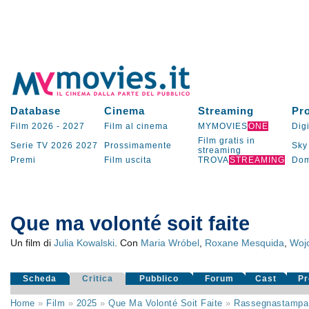
Database
Cinema
Streaming
Pr
Film 2026
-
2027
Film al cinema
MYMOVIES
ONE
Digi
Film gratis in
Serie TV
2026
2027
Prossimamente
Sky
streaming
Premi
Film uscita
TROVA
STREAMING
Dom
Que ma volonté soit faite
Un film di
Julia Kowalski
. Con
Maria Wróbel
,
Roxane Mesquida
,
Wojc
Scheda
Critica
Pubblico
Forum
Cast
Pr
Home
»
Film
»
2025
»
Que Ma Volonté Soit Faite
»
Rassegnastampa