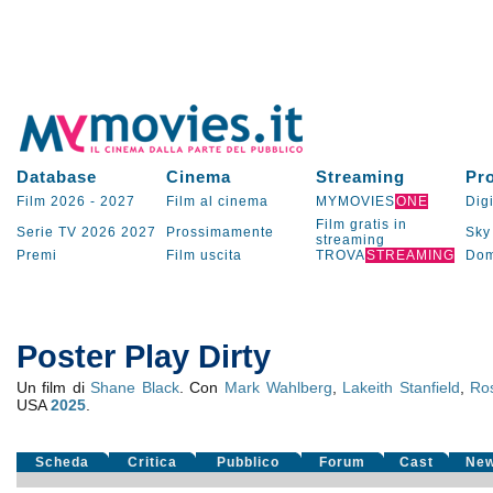
Database
Cinema
Streaming
Pr
Film 2026
-
2027
Film al cinema
MYMOVIES
ONE
Digi
Film gratis in
Serie TV
2026
2027
Prossimamente
Sky
streaming
Premi
Film uscita
TROVA
STREAMING
Dom
Poster Play Dirty
Un film di
Shane Black
. Con
Mark Wahlberg
,
Lakeith Stanfield
,
Ro
USA
2025
.
Scheda
Critica
Pubblico
Forum
Cast
Ne