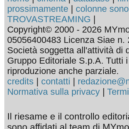
prossimamente
|
colonne sono
TROVASTREAMING
|
Copyright© 2000 - 2026 MYmov
05056400483 Licenza Siae n. 
Società soggetta all'attività d
Gruppo Editoriale S.p.A. Tutti i d
riproduzione anche parziale.
credits
|
contatti
|
redazione@m
Normativa sulla privacy
|
Termi
Il riesame e il controllo editor
sono affidati al team di MYmov