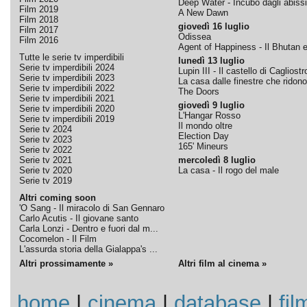
Deep Water - Incubo dagli abissi
Film 2019
A New Dawn
Film 2018
giovedì 16 luglio
Film 2017
Odissea
Film 2016
Agent of Happiness - Il Bhutan e 
Tutte le serie tv imperdibili
lunedì 13 luglio
Serie tv imperdibili 2024
Lupin III - Il castello di Cagliostr
Serie tv imperdibili 2023
La casa dalle finestre che ridono
Serie tv imperdibili 2022
The Doors
Serie tv imperdibili 2021
giovedì 9 luglio
Serie tv imperdibili 2020
L'Hangar Rosso
Serie tv imperdibili 2019
Il mondo oltre
Serie tv 2024
Election Day
Serie tv 2023
165' Mineurs
Serie tv 2022
Serie tv 2021
mercoledì 8 luglio
Serie tv 2020
La casa - Il rogo del male
Serie tv 2019
Altri coming soon
'O Sang - Il miracolo di San Gennaro
Carlo Acutis - Il giovane santo
Carla Lonzi - Dentro e fuori dal m...
Cocomelon - Il Film
L'assurda storia della Gialappa's ...
Altri prossimamente »
Altri film al cinema »
home
|
cinema
|
database
|
fil