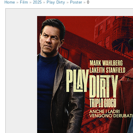
Home
»
Film
»
2025
»
Play Dirty
»
Poster
»
0