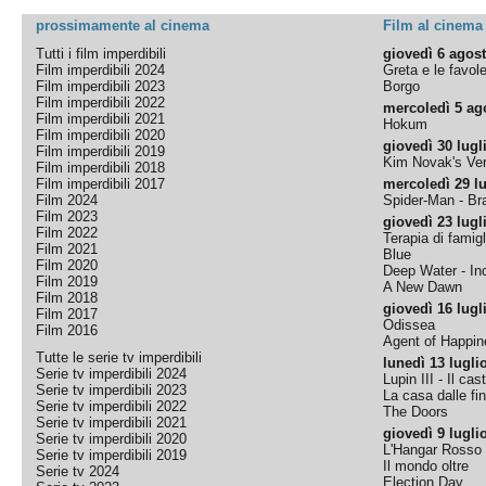
prossimamente al cinema
Film al cinema
Tutti i film imperdibili
giovedì 6 agos
Film imperdibili 2024
Greta e le favol
Film imperdibili 2023
Borgo
Film imperdibili 2022
mercoledì 5 ag
Film imperdibili 2021
Hokum
Film imperdibili 2020
giovedì 30 lugl
Film imperdibili 2019
Kim Novak's Ver
Film imperdibili 2018
Film imperdibili 2017
mercoledì 29 lu
Film 2024
Spider-Man - B
Film 2023
giovedì 23 lugl
Film 2022
Terapia di famigl
Film 2021
Blue
Film 2020
Deep Water - Inc
Film 2019
A New Dawn
Film 2018
giovedì 16 lugl
Film 2017
Odissea
Film 2016
Agent of Happine
Tutte le serie tv imperdibili
lunedì 13 lugli
Serie tv imperdibili 2024
Lupin III - Il cas
Serie tv imperdibili 2023
La casa dalle fi
Serie tv imperdibili 2022
The Doors
Serie tv imperdibili 2021
giovedì 9 lugli
Serie tv imperdibili 2020
L'Hangar Rosso
Serie tv imperdibili 2019
Il mondo oltre
Serie tv 2024
Election Day