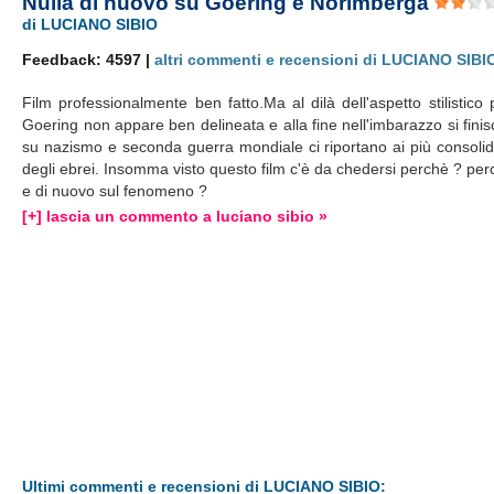
Nulla di nuovo su Goering e Norimberga
di LUCIANO SIBIO
Feedback: 4597 |
altri commenti e recensioni di LUCIANO SIBI
Film professionalmente ben fatto.Ma al dilà dell'aspetto stilistico 
Goering non appare ben delineata e alla fine nell'imbarazzo si finisce
su nazismo e seconda guerra mondiale ci riportano ai più consolid
degli ebrei. Insomma visto questo film c'è da chedersi perchè ? pe
e di nuovo sul fenomeno ?
[+] lascia un commento a luciano sibio »
Ultimi commenti e recensioni di LUCIANO SIBIO: