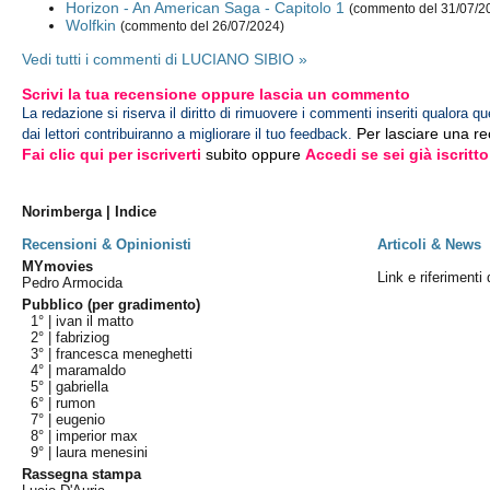
Horizon - An American Saga - Capitolo 1
(commento del 31/07/2
Wolfkin
(commento del 26/07/2024)
Vedi tutti i commenti di LUCIANO SIBIO »
Scrivi la tua recensione oppure lascia un commento
La redazione si riserva il diritto di rimuovere i commenti inseriti qualora qu
Per lasciare una r
dai lettori contribuiranno a migliorare il tuo feedback.
Fai clic qui per iscriverti
subito oppure
Accedi se sei già iscritto
Norimberga | Indice
Recensioni & Opinionisti
Articoli & News
MYmovies
Link e riferimenti
Pedro Armocida
Pubblico (per gradimento)
1° |
ivan il matto
2° |
fabriziog
3° |
francesca meneghetti
4° |
maramaldo
5° |
gabriella
6° |
rumon
7° |
eugenio
8° |
imperior max
9° |
laura menesini
Rassegna stampa