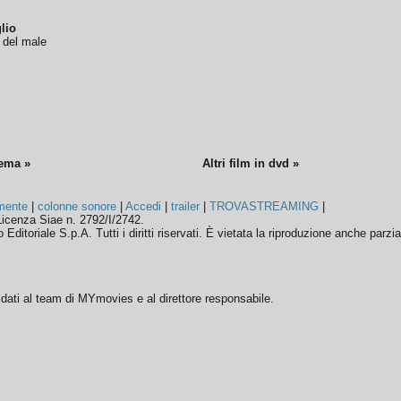
lio
o del male
nema »
Altri film in dvd »
mente
|
colonne sonore
|
Accedi
|
trailer
|
TROVASTREAMING
|
icenza Siae n. 2792/I/2742.
ditoriale S.p.A. Tutti i diritti riservati. È vietata la riproduzione anche parzia
ffidati al team di MYmovies e al direttore responsabile.