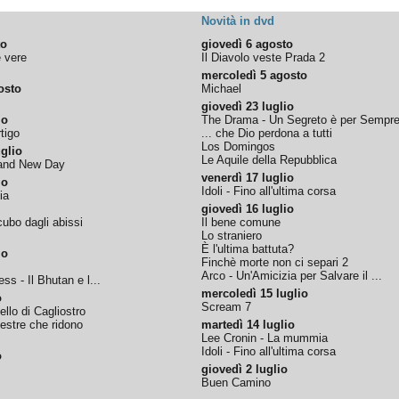
Novità in dvd
to
giovedì 6 agosto
e vere
Il Diavolo veste Prada 2
mercoledì 5 agosto
osto
Michael
giovedì 23 luglio
io
The Drama - Un Segreto è per Sempr
tigo
... che Dio perdona a tutti
Los Domingos
glio
Le Aquile della Repubblica
rand New Day
venerdì 17 luglio
io
Idoli - Fino all'ultima corsa
ia
giovedì 16 luglio
ubo dagli abissi
Il bene comune
Lo straniero
È l'ultima battuta?
io
Finchè morte non ci separi 2
Arco - Un'Amicizia per Salvare il ...
ss - Il Bhutan e l...
mercoledì 15 luglio
o
Scream 7
tello di Cagliostro
nestre che ridono
martedì 14 luglio
Lee Cronin - La mummia
Idoli - Fino all'ultima corsa
o
giovedì 2 luglio
Buen Camino