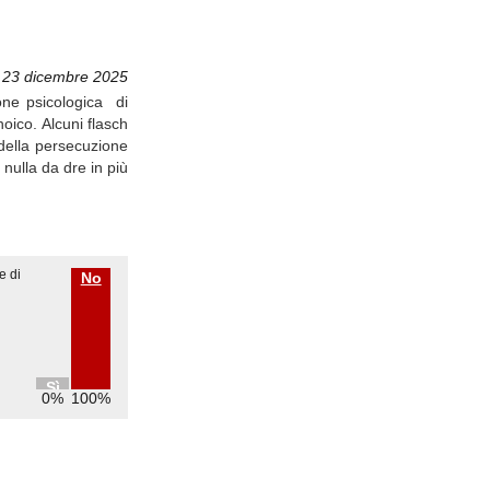
 23 dicembre 2025
ione psicologica di
noico. Alcuni flasch
 della persecuzione
nulla da dre in più
e di
No
Sì
0%
100%