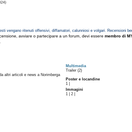
024)
esti vengano ritenuti offensivi, diffamatori, calunniosi e volgari. Recensioni be
ecensione, avviare o partecipare a un forum, devi essere
membro di M
.
Multimedia
Trailer (2)
 da altri articoli e news a Norimberga
Poster e locandine
1
|
Immagini
1
|
2
|