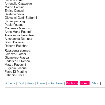
Lucio D'Auria
Antonello Catacchio
Marco Contino
Enrico Danesi
Beatrice Sofia
Giovanni Guidi Buffarini
Giuseppe Ghigi
Paolo Fossati
Mariarosa Mancuso
Anna Maria Pasetti
Alessandra Levantesi
Alessandra De Luca
Silvio Danese
Roberto Escobar
Rassegna stampa
Lorenzo Ciofani
Giampiero Frasca
Federico Di Renzo
Mattia Pasquini
Eugenio Grenna
Fiaba Di Martino
Fabrizio Croce
Scheda
|
Cast
|
News
|
Trailer
|
Foto
|
Frasi
|
Pubblico
|
Forum
|
Shop
|