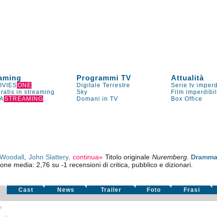
aming
Programmi TV
Attualità
VIES
ONE
Digitale Terrestre
Serie tv imperd
gratis in streaming
Sky
Film imperdibi
A
STREAMING
Domani in TV
Box Office
Woodall
,
John Slattery
.
continua»
Titolo originale
Nuremberg
.
Dramma
ione media:
2,76
su
-1
recensioni di critica, pubblico e dizionari.
Cast
News
Trailer
Foto
Frasi
»