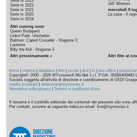
Serie tv 2023
165' Mineurs
Serie tv 2022
Serie tv 2021
mercoledì 8 lug
Serie tv 2020
La casa - Il rog
Serie tv 2019
Altri coming soon
Queen Budapest
Linkin Park: Unshatter
Batman: Caped Crusader - Stagione 2
Lanterns
Billy the Kid - Stagione 3
Altri prossimamente »
Altri film al ci
home
|
cinema
|
database
|
film
|
uscite
|
dvd
|
tv
|
box office
|
prossima
Copyright© 2000 - 2026 MYmovies® Mo-Net s.r.l. P.IVA: 05056400483 L
Società soggetta all'attività di direzione e coordinamento di GEDI Gruppo E
credits
|
contatti
|
redazione@mymovies.it
Normativa sulla privacy
|
Termini e condizioni d'uso
Il riesame e il controllo editoriale dei contenuti del presente sito sono a
Per contatti, scrivere al seguente indirizzo email: live@mymovies.it