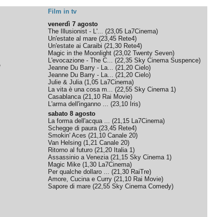
Film in tv
venerdì 7 agosto
The Illusionist - L'...
(
23,05
La7Cinema
)
Un'estate al mare
(
23,45
Rete4
)
Un'estate ai Caraibi
(
21,30
Rete4
)
Magic in the Moonlight
(
23,02
Twenty Seven
)
L'evocazione - The C...
(
22,35
Sky Cinema Suspence
)
e
Jeanne Du Barry - La...
(
21,20
Cielo
)
Jeanne Du Barry - La...
(
21,20
Cielo
)
Julie & Julia
(
1,05
La7Cinema
)
La vita è una cosa m...
(
22,55
Sky Cinema 1
)
Casablanca
(
21,10
Rai Movie
)
L'arma dell'inganno ...
(
23,10
Iris
)
sabato 8 agosto
La forma dell'acqua ...
(
21,15
La7Cinema
)
Schegge di paura
(
23,45
Rete4
)
Smokin' Aces
(
21,10
Canale 20
)
Van Helsing
(
1,21
Canale 20
)
Ritorno al futuro
(
21,20
Italia 1
)
Assassinio a Venezia
(
21,15
Sky Cinema 1
)
Magic Mike
(
1,30
La7Cinema
)
Per qualche dollaro ...
(
21,30
RaiTre
)
Amore, Cucina e Curry
(
21,10
Rai Movie
)
Sapore di mare
(
22,55
Sky Cinema Comedy
)