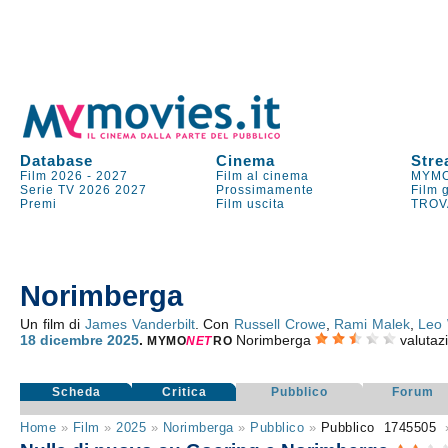
Database
Cinema
Stre
Film 2026
-
2027
Film al cinema
MYMO
Serie TV
2026
2027
Prossimamente
Film 
Premi
Film uscita
TROV
Norimberga
Un film di
James Vanderbilt
. Con
Russell Crowe
,
Rami Malek
,
Leo 
18
dicembre 2025
.
Norimberga
valutaz
MYMO
NE
T
RO
Scheda
Critica
Pubblico
Forum
Home
»
Film
»
2025
»
Norimberga
»
Pubblico
»
Pubblico
1745505