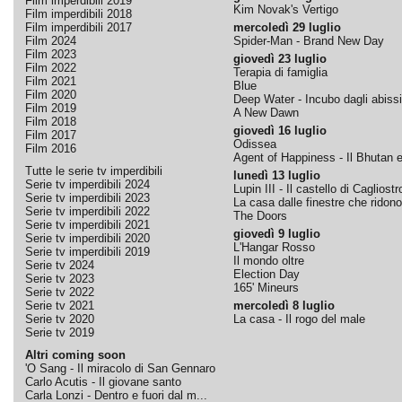
Film imperdibili 2019
Kim Novak's Vertigo
Film imperdibili 2018
Film imperdibili 2017
mercoledì 29 luglio
Film 2024
Spider-Man - Brand New Day
Film 2023
giovedì 23 luglio
Film 2022
Terapia di famiglia
Film 2021
Blue
Film 2020
Deep Water - Incubo dagli abissi
Film 2019
A New Dawn
Film 2018
giovedì 16 luglio
Film 2017
Odissea
Film 2016
Agent of Happiness - Il Bhutan e 
Tutte le serie tv imperdibili
lunedì 13 luglio
Serie tv imperdibili 2024
Lupin III - Il castello di Cagliostr
Serie tv imperdibili 2023
La casa dalle finestre che ridono
Serie tv imperdibili 2022
The Doors
Serie tv imperdibili 2021
giovedì 9 luglio
Serie tv imperdibili 2020
L'Hangar Rosso
Serie tv imperdibili 2019
Il mondo oltre
Serie tv 2024
Election Day
Serie tv 2023
165' Mineurs
Serie tv 2022
Serie tv 2021
mercoledì 8 luglio
Serie tv 2020
La casa - Il rogo del male
Serie tv 2019
Altri coming soon
'O Sang - Il miracolo di San Gennaro
Carlo Acutis - Il giovane santo
Carla Lonzi - Dentro e fuori dal m...