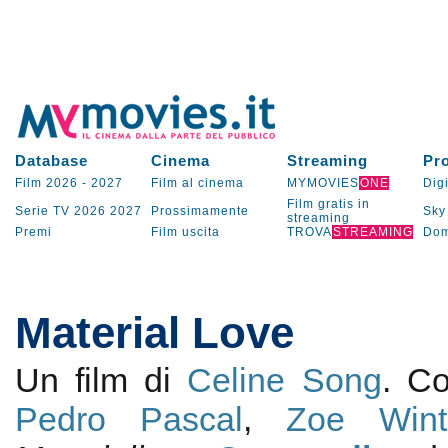
Database
Cinema
Streaming
Pr
Film 2026
-
2027
Film al cinema
MYMOVIES
ONE
Digi
Film gratis in
Serie TV
2026
2027
Prossimamente
Sky
streaming
Premi
Film uscita
TROVA
STREAMING
Dom
Material Love
Un film di
Celine Song
. C
Pedro Pascal
,
Zoe Wint