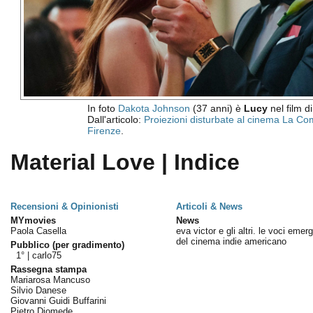
In foto
Dakota Johnson
(37 anni) è
Lucy
nel film d
Dall'articolo:
Proiezioni disturbate al cinema La Co
Firenze
.
Material Love | Indice
Recensioni & Opinionisti
Articoli & News
MYmovies
News
Paola Casella
eva victor e gli altri. le voci emerg
del cinema indie americano
Pubblico (per gradimento)
1° |
carlo75
Rassegna stampa
Mariarosa Mancuso
Silvio Danese
Giovanni Guidi Buffarini
Pietro Diomede