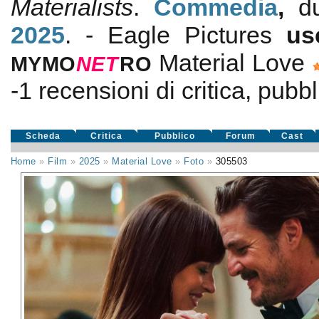
Materialists
.
Commedia
,
d
2025
. - Eagle Pictures
us
Material Love
MYMO
NE
T
RO
-1
recensioni di critica, pubbl
Scheda
Critica
Pubblico
Forum
Cast
Home
»
Film
»
2025
»
Material Love
»
Foto
»
305503