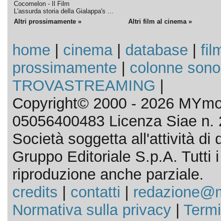
Cocomelon - Il Film
L'assurda storia della Gialappa's ...
Altri prossimamente »
Altri film al cinema »
home
|
cinema
|
database
|
fil
prossimamente
|
colonne sono
TROVASTREAMING
|
Copyright© 2000 - 2026 MYmov
05056400483 Licenza Siae n. 
Società soggetta all'attività d
Gruppo Editoriale S.p.A. Tutti i d
riproduzione anche parziale.
credits
|
contatti
|
redazione@m
Normativa sulla privacy
|
Termi