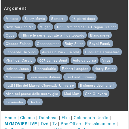
Argomenti
Minions
Scary Movie
Gomorra
28 giorni dopo
Now You See Me
M3gan
Tutti i film dedicati a Dragon Trainer
Opus
I film e le serie ispirate a Il gattopardo
Biancaneve
Checco Zalone
Oppenheimer
Baby Sitter
Royal Family
Leonardo Da Vinci
Jurassic Park - World
Cinquanta sfumature
Pirati dei Caraibi
007 James Bond
Auto da corsa
Virus
Indiana Jones
Unbreakable
Robert Langdon
Harry Potter
Millennium
Teen movie italiani
Fast and Furious
Tutti i film del Marvel Cinematic Universe
Il signore degli anelli
Alice nel paese delle meraviglie
Mad Max
Che Guevara
Terminator
Rocky
Home
|
Cinema
|
Database
|
Film
|
Calendario Uscite
|
MYMOVIESLIVE
|
Dvd
|
Tv
|
Box Office
|
Prossimamente
|