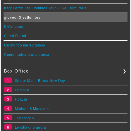
Katy Perry: The Lifetimes Tour - Live From Paris
giovedì 3 settembre
Il Malloppo
Silent Friend
Un mondo meraviglioso
Come rapinare una banca
Box Office
❯
1
Spider-Man - Brand New Day
2
Odissea
3
Hokum
4
Minions & Monsters
5
Toy Story 5
6
Le città di pianura