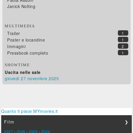
Paola Assom
Janick Nolting
MULTIMEDIA
Trailer
1
Poster e locandine
1
Immagini
2
Pressbook completo
1
SHOWTIME
Uscita nelle sale
giovedì 27
novembre 2025
Quanto ti piace MYmovies.it
Film
❯
2027
-
2026
-
2025
-
2024