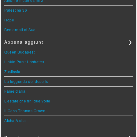
Amori e Incantesimi 2
Palestina 36
Hope
Bentornati al Sud
Appena aggiunti
❯
Queen Budapest
Linkin Park: Unshatter
Zustissia
La leggenda del deserto
Fame d'aria
L'estate che finì due volte
Il Caso Thomas Crown
Atcha Atcha