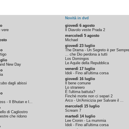
Novità in dvd
to
giovedì 6 agosto
e vere
Il Diavolo veste Prada 2
mercoledì 5 agosto
osto
Michael
giovedì 23 luglio
io
The Drama - Un Segreto è per Sempr
tigo
... che Dio perdona a tutti
Los Domingos
glio
Le Aquile della Repubblica
rand New Day
venerdì 17 luglio
io
Idoli - Fino all'ultima corsa
ia
giovedì 16 luglio
ubo dagli abissi
Il bene comune
Lo straniero
È l'ultima battuta?
io
Finchè morte non ci separi 2
Arco - Un'Amicizia per Salvare il ...
ss - Il Bhutan e l...
mercoledì 15 luglio
o
Scream 7
tello di Cagliostro
nestre che ridono
martedì 14 luglio
Lee Cronin - La mummia
Idoli - Fino all'ultima corsa
o