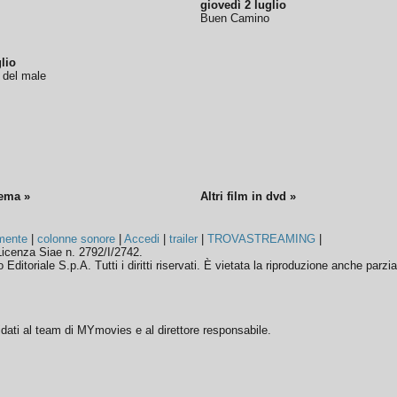
giovedì 2 luglio
Buen Camino
lio
o del male
nema »
Altri film in dvd »
mente
|
colonne sonore
|
Accedi
|
trailer
|
TROVASTREAMING
|
icenza Siae n. 2792/I/2742.
ditoriale S.p.A. Tutti i diritti riservati. È vietata la riproduzione anche parzia
ffidati al team di MYmovies e al direttore responsabile.