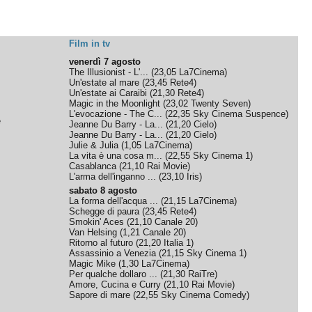
Film in tv
venerdì 7 agosto
The Illusionist - L'...
(
23,05
La7Cinema
)
Un'estate al mare
(
23,45
Rete4
)
Un'estate ai Caraibi
(
21,30
Rete4
)
Magic in the Moonlight
(
23,02
Twenty Seven
)
L'evocazione - The C...
(
22,35
Sky Cinema Suspence
)
e
Jeanne Du Barry - La...
(
21,20
Cielo
)
Jeanne Du Barry - La...
(
21,20
Cielo
)
Julie & Julia
(
1,05
La7Cinema
)
La vita è una cosa m...
(
22,55
Sky Cinema 1
)
Casablanca
(
21,10
Rai Movie
)
L'arma dell'inganno ...
(
23,10
Iris
)
sabato 8 agosto
La forma dell'acqua ...
(
21,15
La7Cinema
)
Schegge di paura
(
23,45
Rete4
)
Smokin' Aces
(
21,10
Canale 20
)
Van Helsing
(
1,21
Canale 20
)
Ritorno al futuro
(
21,20
Italia 1
)
Assassinio a Venezia
(
21,15
Sky Cinema 1
)
Magic Mike
(
1,30
La7Cinema
)
Per qualche dollaro ...
(
21,30
RaiTre
)
Amore, Cucina e Curry
(
21,10
Rai Movie
)
Sapore di mare
(
22,55
Sky Cinema Comedy
)