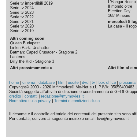
L'Hangar Rosso
Serie tv imperdibili 2019
Il mondo oltre
Serie tv 2024
Election Day
Serie tv 2023
165' Mineurs
Serie tv 2022
Serie tv 2021
mercoledì 8 lug
Serie tv 2020
La casa - Il rog
Serie tv 2019
Altri coming soon
Queen Budapest
Linkin Park: Unshatter
Batman: Caped Crusader - Stagione 2
Lanterns
Billy the Kid - Stagione 3
Altri prossimamente »
Altri film al ci
home
|
cinema
|
database
|
film
|
uscite
|
dvd
|
tv
|
box office
|
prossima
Copyright© 2000 - 2026 MYmovies® Mo-Net s.r.l. P.IVA: 05056400483 L
Società soggetta all'attività di direzione e coordinamento di GEDI Gruppo E
credits
|
contatti
|
redazione@mymovies.it
Normativa sulla privacy
|
Termini e condizioni d'uso
Il riesame e il controllo editoriale dei contenuti del presente sito sono a
Per contatti, scrivere al seguente indirizzo email: live@mymovies.it