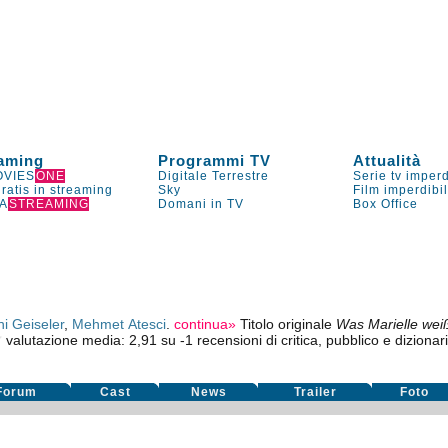
aming
Programmi TV
Attualità
VIES
ONE
Digitale Terrestre
Serie tv imperd
gratis in streaming
Sky
Film imperdibi
A
STREAMING
Domani in TV
Box Office
i Geiseler
,
Mehmet Atesci
.
continua»
Titolo originale
Was Marielle wei
valutazione media:
2,91
su
-1
recensioni di critica, pubblico e dizionari
Forum
Cast
News
Trailer
Foto