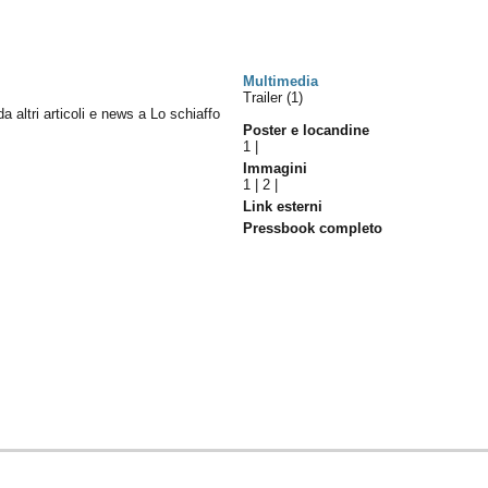
Multimedia
Trailer (1)
da altri articoli e news a Lo schiaffo
Poster e locandine
1
|
Immagini
1
|
2
|
Link esterni
Pressbook completo