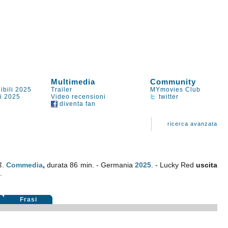
Multimedia
Community
ibili 2025
Trailer
MYmovies Club
li 2025
Video recensioni
twitter
diventa fan
ricerca avanzata
ß
.
Commedia
,
durata 86 min. - Germania
2025
. - Lucky Red
uscita
.
Frasi