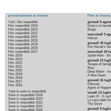
prossimamente al cinema
Film al cinema
Tutti i film imperdibili
giovedì 6 agos
Film imperdibili 2024
Greta e le favol
Film imperdibili 2023
Borgo
Film imperdibili 2022
mercoledì 5 ag
Film imperdibili 2021
Hokum
Film imperdibili 2020
giovedì 30 lugl
Film imperdibili 2019
Kim Novak's Ver
Film imperdibili 2018
Film imperdibili 2017
mercoledì 29 lu
Film 2024
Spider-Man - B
Film 2023
giovedì 23 lugl
Film 2022
Terapia di famigl
Film 2021
Blue
Film 2020
Deep Water - Inc
Film 2019
A New Dawn
Film 2018
giovedì 16 lugl
Film 2017
Odissea
Film 2016
Agent of Happine
Tutte le serie tv imperdibili
lunedì 13 lugli
Serie tv imperdibili 2024
Lupin III - Il cas
Serie tv imperdibili 2023
La casa dalle fi
Serie tv imperdibili 2022
The Doors
Serie tv imperdibili 2021
giovedì 9 lugli
Serie tv imperdibili 2020