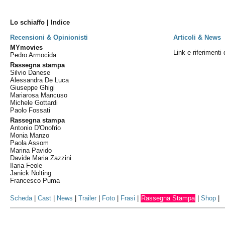
Lo schiaffo | Indice
Recensioni & Opinionisti
Articoli & News
MYmovies
Link e riferimenti 
Pedro Armocida
Rassegna stampa
Silvio Danese
Alessandra De Luca
Giuseppe Ghigi
Mariarosa Mancuso
Michele Gottardi
Paolo Fossati
Rassegna stampa
Antonio D'Onofrio
Monia Manzo
Paola Assom
Marina Pavido
Davide Maria Zazzini
Ilaria Feole
Janick Nolting
Francesco Puma
Scheda
|
Cast
|
News
|
Trailer
|
Foto
|
Frasi
|
Rassegna Stampa
|
Shop
|