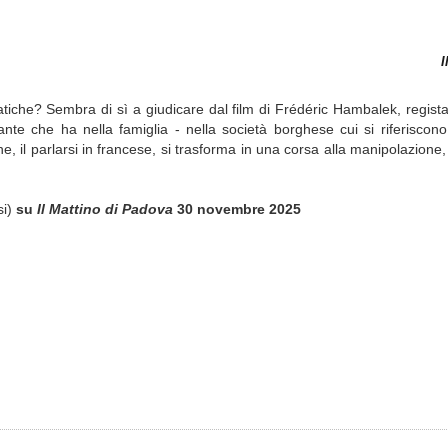
I
atiche? Sembra di sì a giudicare dal film di Frédéric Hambalek, regist
te che ha nella famiglia - nella società borghese cui si riferiscono 
one, il parlarsi in francese, si trasforma in una corsa alla manipolazione, 
si)
su
Il Mattino di Padova
30 novembre 2025