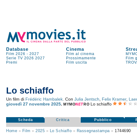
Database
Cinema
Stre
Film 2026
-
2027
Film al cinema
MYMO
Serie TV
2026
2027
Prossimamente
Film 
Premi
Film uscita
TROV
Lo schiaffo
Un film di
Frédéric Hambalek
. Con
Julia Jentsch
,
Felix Kramer
,
Laen
giovedì 27
novembre 2025
.
Lo schiaffo
MYMO
NE
T
RO
Scheda
Critica
Pubblico
Home
»
Film
»
2025
»
Lo Schiaffo
»
Rassegnastampa
»
1744690