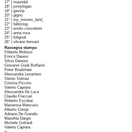
17° |
mauridal
18° |
jonnylogan
19° |
gavinp
20° |
gigno
21° |
my_movies_land_
22° |
fabriziog
23° |
emilio concettoni
24° |
anna rosa
25° |
folignoli
26° |
silvano bersani
Rassegna stampa
Filiberto Molossi
Enrico Danesi
Silvio Danese
Giovanni Guidi Buffarini
Peter Bradshaw
Alessandra Levantesi
Stenio Solinas
Cristina Piccino
Valerio Caprara
Alessandra De Luca
Claudio Fraccari
Roberto Escobar
Mariarosa Mancuso
Alberto Crespi
Adriano De Grandis
Manohla Dargis
Michele Gottardi
Valerio Caprara