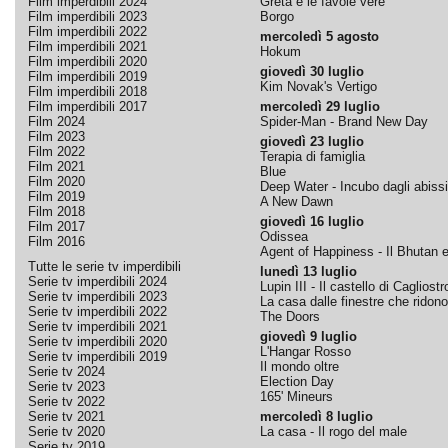
Film imperdibili 2024
Greta e le favole vere
Film imperdibili 2023
Borgo
Film imperdibili 2022
mercoledì 5 agosto
Film imperdibili 2021
Hokum
Film imperdibili 2020
giovedì 30 luglio
Film imperdibili 2019
Kim Novak's Vertigo
Film imperdibili 2018
Film imperdibili 2017
mercoledì 29 luglio
Film 2024
Spider-Man - Brand New Day
Film 2023
giovedì 23 luglio
Film 2022
Terapia di famiglia
Film 2021
Blue
Film 2020
Deep Water - Incubo dagli abissi
Film 2019
A New Dawn
Film 2018
giovedì 16 luglio
Film 2017
Odissea
Film 2016
Agent of Happiness - Il Bhutan e 
Tutte le serie tv imperdibili
lunedì 13 luglio
Serie tv imperdibili 2024
Lupin III - Il castello di Cagliostr
Serie tv imperdibili 2023
La casa dalle finestre che ridono
Serie tv imperdibili 2022
The Doors
Serie tv imperdibili 2021
giovedì 9 luglio
Serie tv imperdibili 2020
L'Hangar Rosso
Serie tv imperdibili 2019
Il mondo oltre
Serie tv 2024
Election Day
Serie tv 2023
165' Mineurs
Serie tv 2022
Serie tv 2021
mercoledì 8 luglio
Serie tv 2020
La casa - Il rogo del male
Serie tv 2019