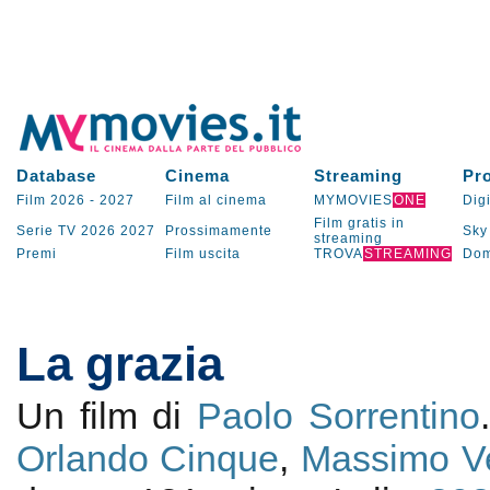
Database
Cinema
Streaming
Pr
Film 2026
-
2027
Film al cinema
MYMOVIES
ONE
Digi
Film gratis in
Serie TV
2026
2027
Prossimamente
Sky
streaming
Premi
Film uscita
TROVA
STREAMING
Dom
La grazia
Un film di
Paolo Sorrentino
Orlando Cinque
,
Massimo Ve