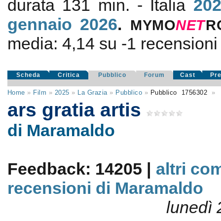
durata 131 min. - Italia
20
gennaio 2026
.
MYMO
NE
T
R
media:
4,14
su
-1
recensioni d
Scheda
Critica
Pubblico
Forum
Cast
Pr
Home
»
Film
»
2025
»
La Grazia
»
Pubblico
»
Pubblico
1756302
»
ars gratia artis
di Maramaldo
Feedback: 14205 |
altri co
recensioni di Maramaldo
lunedì 