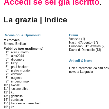
Accedi se sei già iscritto
.
La grazia | Indice
Recensioni & Opinionisti
Premi
Venezia
(1)
MYmovies
Nastri d'Argento
(17)
Simone Emiliani
European Film Awards
(2)
Pubblico (per gradimento)
David di Donatello
(13)
1° |
ivan il matto
2° |
alex2044
3° |
dreamers
Articoli & News
4° |
lizzy
5° |
paul hackett
Link e riferimenti da altri arti
6° |
pietro muratori
news a La grazia
7° |
edmund
8° |
eugenio
9° |
imperior max
10° |
awhile
11° |
luciano sibio
12° |
kc
13° |
gabriella
14° |
cardclau
15° |
francesca meneghetti
16° |
kc