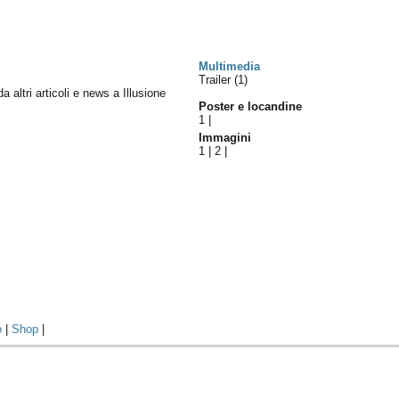
Multimedia
Trailer (1)
da altri articoli e news a Illusione
Poster e locandine
1
|
Immagini
1
|
2
|
o
|
Shop
|