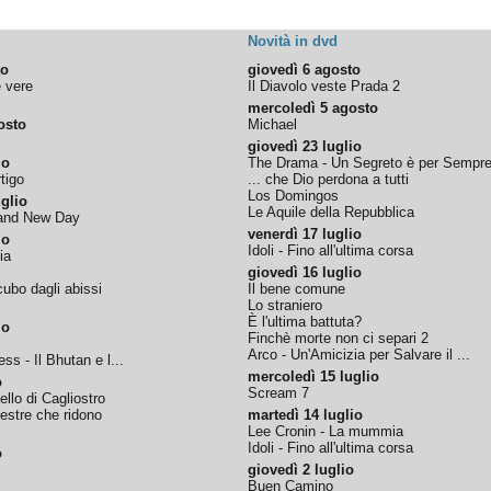
Novità in dvd
to
giovedì 6 agosto
e vere
Il Diavolo veste Prada 2
mercoledì 5 agosto
osto
Michael
giovedì 23 luglio
io
The Drama - Un Segreto è per Sempr
tigo
... che Dio perdona a tutti
Los Domingos
glio
Le Aquile della Repubblica
rand New Day
venerdì 17 luglio
io
Idoli - Fino all'ultima corsa
ia
giovedì 16 luglio
ubo dagli abissi
Il bene comune
Lo straniero
È l'ultima battuta?
io
Finchè morte non ci separi 2
Arco - Un'Amicizia per Salvare il ...
ss - Il Bhutan e l...
mercoledì 15 luglio
o
Scream 7
tello di Cagliostro
nestre che ridono
martedì 14 luglio
Lee Cronin - La mummia
Idoli - Fino all'ultima corsa
o
giovedì 2 luglio
Buen Camino