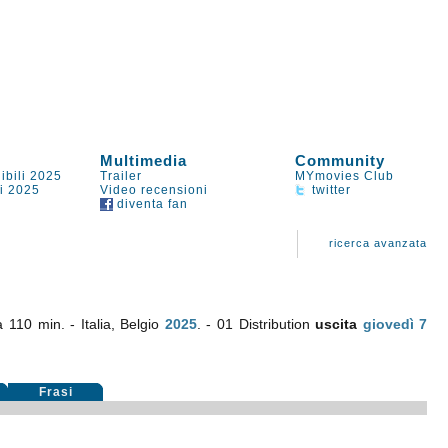
Multimedia
Community
ibili 2025
Trailer
MYmovies Club
li 2025
Video recensioni
twitter
diventa fan
ricerca avanzata
a 110 min. - Italia, Belgio
2025
. - 01 Distribution
uscita
giovedì 7
Frasi