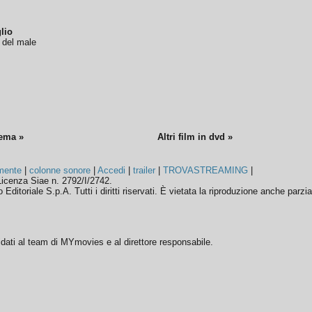
lio
o del male
nema »
Altri film in dvd »
mente
|
colonne sonore
|
Accedi
|
trailer
|
TROVASTREAMING
|
icenza Siae n. 2792/I/2742.
ditoriale S.p.A. Tutti i diritti riservati. È vietata la riproduzione anche parzia
ffidati al team di MYmovies e al direttore responsabile.