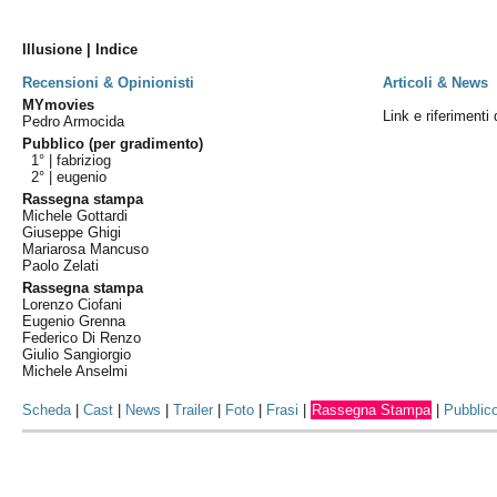
Illusione | Indice
Recensioni & Opinionisti
Articoli & News
MYmovies
Link e riferimenti 
Pedro Armocida
Pubblico (per gradimento)
1° |
fabriziog
2° |
eugenio
Rassegna stampa
Michele Gottardi
Giuseppe Ghigi
Mariarosa Mancuso
Paolo Zelati
Rassegna stampa
Lorenzo Ciofani
Eugenio Grenna
Federico Di Renzo
Giulio Sangiorgio
Michele Anselmi
Scheda
|
Cast
|
News
|
Trailer
|
Foto
|
Frasi
|
Rassegna Stampa
|
Pubblic