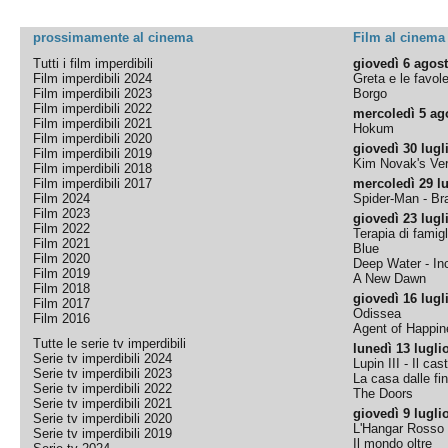
prossimamente al cinema
Film al cinema
Tutti i film imperdibili
giovedì 6 agos
Film imperdibili 2024
Greta e le favol
Film imperdibili 2023
Borgo
Film imperdibili 2022
mercoledì 5 ag
Film imperdibili 2021
Hokum
Film imperdibili 2020
giovedì 30 lugl
Film imperdibili 2019
Kim Novak's Ver
Film imperdibili 2018
Film imperdibili 2017
mercoledì 29 lu
Film 2024
Spider-Man - B
Film 2023
giovedì 23 lugl
Film 2022
Terapia di famigl
Film 2021
Blue
Film 2020
Deep Water - Inc
Film 2019
A New Dawn
Film 2018
giovedì 16 lugl
Film 2017
Odissea
Film 2016
Agent of Happine
Tutte le serie tv imperdibili
lunedì 13 lugli
Serie tv imperdibili 2024
Lupin III - Il cas
Serie tv imperdibili 2023
La casa dalle fi
Serie tv imperdibili 2022
The Doors
Serie tv imperdibili 2021
giovedì 9 lugli
Serie tv imperdibili 2020
L'Hangar Rosso
Serie tv imperdibili 2019
Il mondo oltre