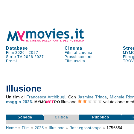
Database
Cinema
Stre
Film 2026
-
2027
Film al cinema
MYMO
Serie TV
2026
2027
Prossimamente
Film 
Premi
Film uscita
TROV
Illusione
Un film di
Francesca Archibugi
. Con
Jasmine Trinca
,
Michele Rio
maggio 2026
.
Illusione
valutazione med
MYMO
NE
T
RO
Scheda
Critica
Pubblico
Home
»
Film
»
2025
»
Illusione
»
Rassegnastampa
»
1756554