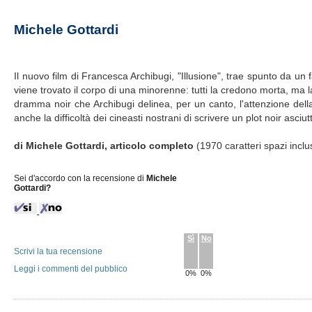
Michele Gottardi
Il nuovo film di Francesca Archibugi, "Illusione", trae spunto da un f
viene trovato il corpo di una minorenne: tutti la credono morta, ma la 
dramma noir che Archibugi delinea, per un canto, l'attenzione della 
anche la difficoltà dei cineasti nostrani di scrivere un plot noir asci
di Michele Gottardi, articolo completo
(1970 caratteri spazi inclu
Sei d'accordo con la recensione di
Michele
Gottardi?
Sì
No
Scrivi la tua recensione
Leggi i commenti del pubblico
0%
0%