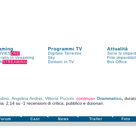
aming
Programmi TV
Attualità
VIES
ONE
Digitale Terrestre
Serie tv imperd
gratis in streaming
Sky
Film imperdibi
A
STREAMING
Domani in TV
Box Office
ndino
,
Angelina Andrei
,
Vittoria Puccini
.
continua»
Drammatico
,
durat
ia:
2,14
su
-1
recensioni di critica, pubblico e dizionari.
Forum
Cast
News
Trailer
Foto