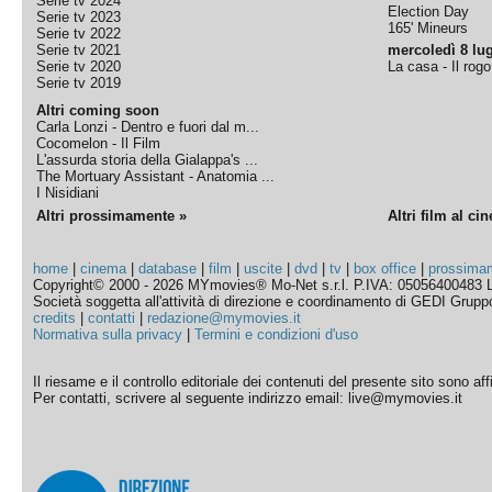
Serie tv 2024
Election Day
Serie tv 2023
165' Mineurs
Serie tv 2022
Serie tv 2021
mercoledì 8 lug
Serie tv 2020
La casa - Il rog
Serie tv 2019
Altri coming soon
Carla Lonzi - Dentro e fuori dal m...
Cocomelon - Il Film
L'assurda storia della Gialappa's ...
The Mortuary Assistant - Anatomia ...
I Nisidiani
Altri prossimamente »
Altri film al ci
home
|
cinema
|
database
|
film
|
uscite
|
dvd
|
tv
|
box office
|
prossima
Copyright© 2000 - 2026 MYmovies® Mo-Net s.r.l. P.IVA: 05056400483 L
Società soggetta all'attività di direzione e coordinamento di GEDI Gruppo E
credits
|
contatti
|
redazione@mymovies.it
Normativa sulla privacy
|
Termini e condizioni d'uso
Il riesame e il controllo editoriale dei contenuti del presente sito sono a
Per contatti, scrivere al seguente indirizzo email: live@mymovies.it