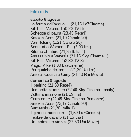
Film in tv
sabato 8 agosto
La forma dell'acqua ...
(
21,15
La7Cinema
)
Kill Bill - Volume 1
(
0,20
TV 8
)
Schegge di paura
(
23,45
Rete4
)
Smokin' Aces
(
21,10
Canale 20
)
Van Helsing
(
1,21
Canale 20
)
e
Scent of a Woman - P...
(
2,00
Iris
)
Ritorno al futuro
(
21,25
Italia 1
)
Assassinio a Venezia
(
21,15
Sky Cinema 1
)
Kill Bill - Volume 2
(
2,30
TV 8
)
Magic Mike
(
1,30
La7Cinema
)
Per qualche dollaro ...
(
21,30
RaiTre
)
Amore, Cucina e Curry
(
21,10
Rai Movie
)
domenica 9 agosto
Il padrino
(
21,30
Rete4
)
Una notte al museo
(
22,40
Sky Cinema Family
)
L'ultima missione
(
21,15
Iris
)
Corro da te
(
22,45
Sky Cinema Romance
)
Smokin' Aces
(
23,17
Canale 20
)
Battleship
(
21,20
Italia 1
)
Il giro del mondo in...
(
1,50
La7Cinema
)
Febbre da cavallo
(
21,15
La7
)
Un fantastico via vai
(
22,50
Rai Movie
)