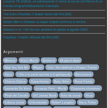
Locarno 79: Ketticè, un adolescente in cerca di senso all'interno di un
mondo programmaticamente insensato
The Echo Chamber, il teaser trailer del film [HD]
Spider Man e Odissea: la super coppia continua a correre
Stasera in tv: i film da non perdere di sabato 8 agosto 2026
Clayface, il trailer ufficiale del film [HD]
Argomenti
Minions
Scary Movie
Gomorra
28 giorni dopo
Now You See Me
M3gan
Tutti i film dedicati a Dragon Trainer
Opus
I film e le serie ispirate a Il gattopardo
Biancaneve
Checco Zalone
Oppenheimer
Baby Sitter
Royal Family
Leonardo Da Vinci
Jurassic Park - World
Cinquanta sfumature
Pirati dei Caraibi
007 James Bond
Auto da corsa
Virus
Indiana Jones
Unbreakable
Robert Langdon
Harry Potter