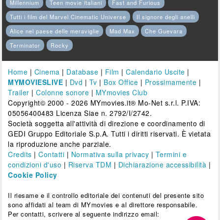
Millennium
Teen movie italiani
Fast and Furious
Tutti i film del Marvel Cinematic Universe
Il signore degli anelli
Alice nel paese delle meraviglie
Mad Max
Che Guevara
Terminator
Rocky
Home
|
Cinema
|
Database
|
Film
|
Calendario Uscite
|
MYMOVIESLIVE
|
Dvd
|
Tv
|
Box Office
|
Prossimamente
|
Trailer
|
Colonne sonore
|
MYmovies Club
Copyright© 2000 - 2026 MYmovies.it® Mo-Net s.r.l. P.IVA:
05056400483 Licenza Siae n. 2792/I/2742.
Società soggetta all'attività di direzione e coordinamento di
GEDI Gruppo Editoriale S.p.A. Tutti i diritti riservati. È vietata
la riproduzione anche parziale.
Credits
|
Contatti
|
Normativa sulla privacy
|
Termini e
condizioni d'uso
|
Riserva TDM
|
Dichiarazione accessibilità
|
Cookie Policy
Il riesame e il controllo editoriale dei contenuti del presente sito
sono affidati al team di MYmovies e al direttore responsabile.
Per contatti, scrivere al seguente indirizzo email: