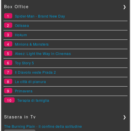
Box Office
❯
1
Spider-Man - Brand New Day
2
Odissea
3
Hokum
4
Minions & Monsters
5
Ateez: Light the Way in Cinemas
6
Toy Story 5
7
Il Diavolo veste Prada 2
8
Le città di pianura
9
Primavera
10
Terapia di famiglia
Stasera in Tv
❯
The Burning Plain - Il confine della solitudine