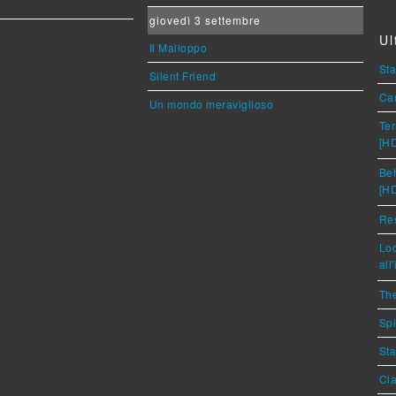
giovedì 3 settembre
Ul
Il Malloppo
Sta
Silent Friend
Car
Un mondo meraviglioso
Ter
[H
Beh
[H
Res
Loc
all
The
Spi
Sta
Cla