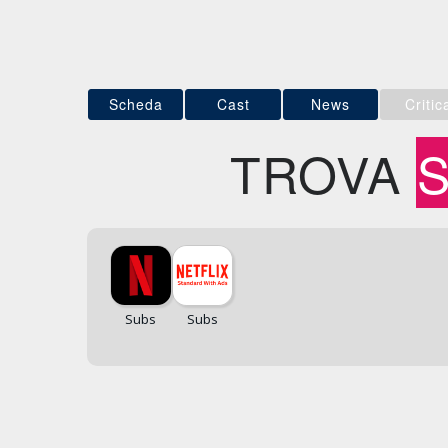
Scheda
Cast
News
Critic
TROVA