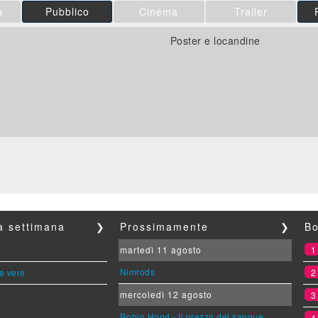
a
Pubblico
Cinema
Trailer
Poster e locandine
la settimana
❯
Prossimamente
❯
Bo
martedì 11 agosto
Nimrods
le vere
mercoledì 12 agosto
Robin Hood - Il prezzo del sangue