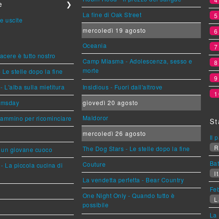
e
❯
La fine di Oak Street
e uscite
mercoledì 19 agosto
Oceania
piacere è tutto nostro
Camp Miasma - Adolescenza, sesso e
morte
 Le stelle dopo la fine
L'alba sulla mietitura
Insidious - Fuori dall'altrove
1
omsday
giovedì 20 agosto
Maldoror
cammino per ricominciare
St
mercoledì 26 agosto
Il 
R
The Dog Stars - Le stelle dopo la fine
i un giovane cuoco
Bat
Couture
- La piccola cucina di
It
La vendetta perfetta - Bear Country
Feb
One Night Only - Quando tutto è
L
possibile
La 