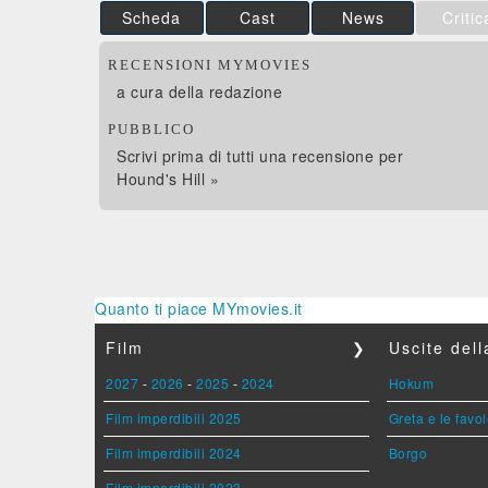
Scheda
Cast
News
Critic
RECENSIONI MYMOVIES
a cura della redazione
PUBBLICO
Scrivi prima di tutti una recensione per
Hound's Hill »
Quanto ti piace MYmovies.it
Film
❯
Uscite del
2027
-
2026
-
2025
-
2024
Hokum
Film imperdibili 2025
Greta e le favo
Film imperdibili 2024
Borgo
Film imperdibili 2023