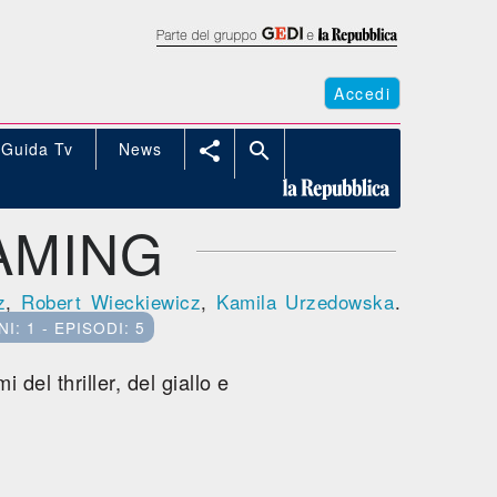
Accedi
Guida Tv
News


AMING
z
,
Robert Wieckiewicz
,
Kamila Urzedowska
.
I: 1 - EPISODI: 5
del thriller, del giallo e