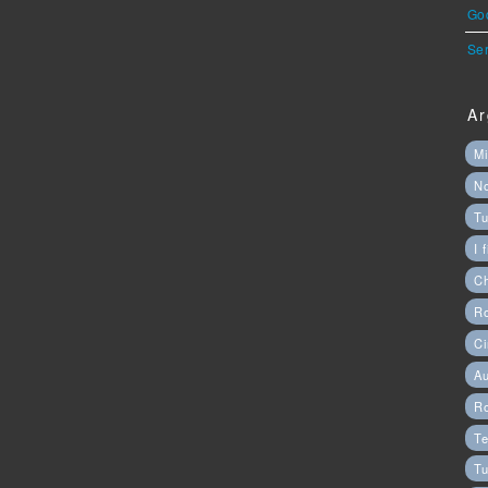
God
Ser
Ar
Mi
N
Tu
I 
C
Ro
Ci
Au
R
Te
Tu