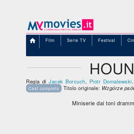

Film
Serie TV
Festival
Ci
HOUN
Regia di
Jacek Borcuch
,
Piotr Domalewski
Titolo originale:
Wzgórze psó
Cast completo
Miniserie dai toni dramma