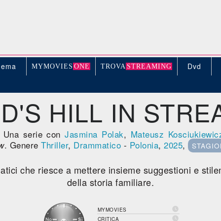
nema
Dvd
MYMOVIE
S
ONE
TROV
A
STREAMING
D'S HILL IN STRE
. Una serie con
Jasmina Polak
,
Mateusz Kosciukiewic
. Genere
Thriller
,
Drammatico
-
Polonia
,
2025
,
w
STAGION
tici che riesce a mettere insieme suggestioni e stilemi 
della storia familiare.

MYMOVIES

CRITICA