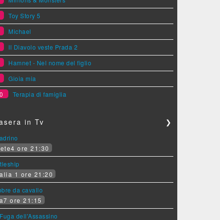
5
Toy Story 5
6
Michael
7
Il Diavolo veste Prada 2
8
Hamnet - Nel nome del figlio
9
Gioia mia
0
Terapia di famiglia
asera in Tv
❯
padrino
ete4 ore 21:30
tleship
alia 1 ore 21:20
bre da cavallo
a7 ore 21:15
Fuga dell'Assassino