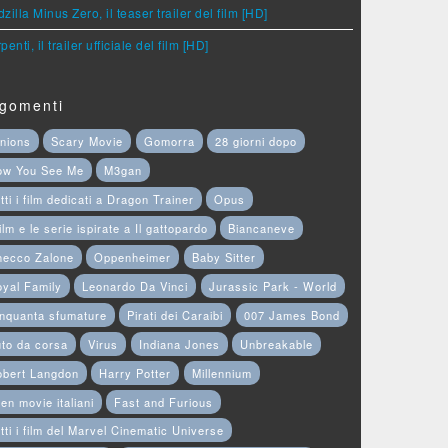
zilla Minus Zero, il teaser trailer del film [HD]
penti, il trailer ufficiale del film [HD]
gomenti
nions
Scary Movie
Gomorra
28 giorni dopo
ow You See Me
M3gan
tti i film dedicati a Dragon Trainer
Opus
film e le serie ispirate a Il gattopardo
Biancaneve
hecco Zalone
Oppenheimer
Baby Sitter
yal Family
Leonardo Da Vinci
Jurassic Park - World
nquanta sfumature
Pirati dei Caraibi
007 James Bond
to da corsa
Virus
Indiana Jones
Unbreakable
obert Langdon
Harry Potter
Millennium
en movie italiani
Fast and Furious
tti i film del Marvel Cinematic Universe