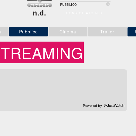

PUBBLICO
n.d.
CONSIGLIATO N.D.
a
Pubblico
Cinema
Trailer
STREAMING
Powered by