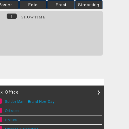
Poster
Foto
Frasi
Streaming
1
SHOWTIME
x Office
❯
1
Spider-Man - Brand New Day
2
Odissea
3
Hokum
4
Minions & Monsters