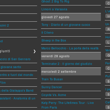
Ghost: 2 Big To Rig
C
Limoni a Varsavia
L'u
Ir
giovedì 27 agosto
Un 
Tony - Diario di un giovane cuoco
esimi 2
R
Il Cileno
Ho
Sheep in the Box
ud
L
Marco Bellocchio - La porta della realtà
Ve
iunti
❯
G
venerdì 28 agosto
racolo di San Gennaro
Fan
Terminator 2 - Il giorno del giudizio
Il giovane santo
C
mercoledì 2 settembre
entro e fuori dal mondo
Pul
Train To Busan
S
Film
Sunny Dancer
I p
a della Gialappa's Band
S
Coyote Vs. Acme
sistant - Anatomia di un
Cat
Katy Perry: The Lifetimes Tour - Live
From Paris
S