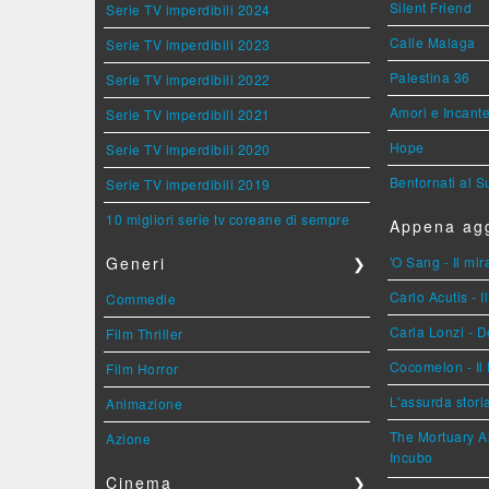
Silent Friend
Serie TV imperdibili 2024
Calle Malaga
Serie TV imperdibili 2023
Palestina 36
Serie TV imperdibili 2022
Amori e Incant
Serie TV imperdibili 2021
Hope
Serie TV imperdibili 2020
Bentornati al S
Serie TV imperdibili 2019
10 migliori serie tv coreane di sempre
Appena agg
Generi
❯
'O Sang - Il mi
Carlo Acutis - 
Commedie
Carla Lonzi - D
Film Thriller
Cocomelon - Il 
Film Horror
L'assurda stori
Animazione
The Mortuary As
Azione
Incubo
Cinema
❯