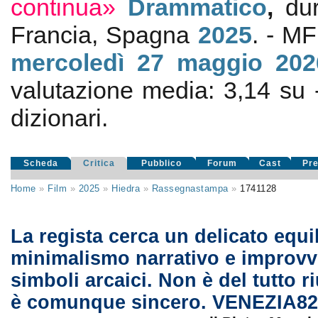
continua»
Drammatico
,
du
Francia, Spagna
2025
. - M
mercoledì 27
maggio 202
valutazione media:
3,14
su
dizionari.
Scheda
Critica
Pubblico
Forum
Cast
Pr
Home
»
Film
»
2025
»
Hiedra
»
Rassegnastampa
»
1741128
La regista cerca un delicato equil
minimalismo narrativo e improvv
simboli arcaici. Non è del tutto ri
è comunque sincero. VENEZIA82.