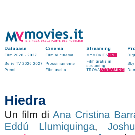
Database
Cinema
Streaming
Pr
Film 2026
-
2027
Film al cinema
MYMOVIES
ONE
Digi
Film gratis in
Serie TV
2026
2027
Prossimamente
Sky
streaming
Premi
Film uscita
TROVA
STREAMING
Dom
Hiedra
Un film di
Ana Cristina Bar
Eddú Llumiquinga
,
Josh