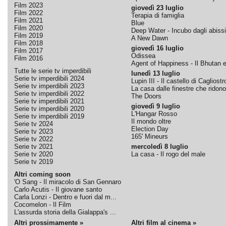
Film 2023
giovedì 23 luglio
Film 2022
Terapia di famiglia
Film 2021
Blue
Film 2020
Deep Water - Incubo dagli abissi
Film 2019
A New Dawn
Film 2018
giovedì 16 luglio
Film 2017
Odissea
Film 2016
Agent of Happiness - Il Bhutan e 
Tutte le serie tv imperdibili
lunedì 13 luglio
Serie tv imperdibili 2024
Lupin III - Il castello di Cagliostr
Serie tv imperdibili 2023
La casa dalle finestre che ridono
Serie tv imperdibili 2022
The Doors
Serie tv imperdibili 2021
giovedì 9 luglio
Serie tv imperdibili 2020
L'Hangar Rosso
Serie tv imperdibili 2019
Il mondo oltre
Serie tv 2024
Election Day
Serie tv 2023
165' Mineurs
Serie tv 2022
Serie tv 2021
mercoledì 8 luglio
Serie tv 2020
La casa - Il rogo del male
Serie tv 2019
Altri coming soon
'O Sang - Il miracolo di San Gennaro
Carlo Acutis - Il giovane santo
Carla Lonzi - Dentro e fuori dal m...
Cocomelon - Il Film
L'assurda storia della Gialappa's ...
Altri prossimamente »
Altri film al cinema »