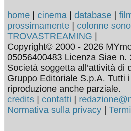
home
|
cinema
|
database
|
fil
prossimamente
|
colonne sono
TROVASTREAMING
|
Copyright© 2000 - 2026 MYmov
05056400483 Licenza Siae n. 
Società soggetta all'attività d
Gruppo Editoriale S.p.A. Tutti i d
riproduzione anche parziale.
credits
|
contatti
|
redazione@m
Normativa sulla privacy
|
Termi