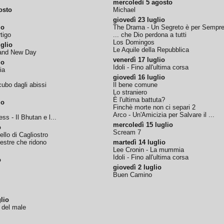
mercoledì 5 agosto
osto
Michael
giovedì 23 luglio
io
The Drama - Un Segreto è per Sempr
tigo
... che Dio perdona a tutti
Los Domingos
glio
Le Aquile della Repubblica
rand New Day
venerdì 17 luglio
io
Idoli - Fino all'ultima corsa
ia
giovedì 16 luglio
ubo dagli abissi
Il bene comune
Lo straniero
È l'ultima battuta?
io
Finchè morte non ci separi 2
Arco - Un'Amicizia per Salvare il ...
ss - Il Bhutan e l...
mercoledì 15 luglio
o
Scream 7
tello di Cagliostro
nestre che ridono
martedì 14 luglio
Lee Cronin - La mummia
Idoli - Fino all'ultima corsa
o
giovedì 2 luglio
Buen Camino
lio
o del male