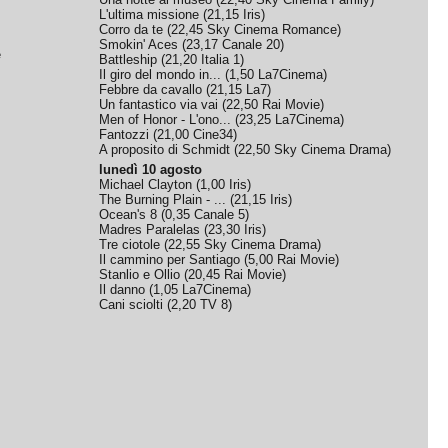
L'ultima missione
(
21,15
Iris
)
Corro da te
(
22,45
Sky Cinema Romance
)
Smokin' Aces
(
23,17
Canale 20
)
e
Battleship
(
21,20
Italia 1
)
Il giro del mondo in...
(
1,50
La7Cinema
)
Febbre da cavallo
(
21,15
La7
)
Un fantastico via vai
(
22,50
Rai Movie
)
Men of Honor - L'ono...
(
23,25
La7Cinema
)
Fantozzi
(
21,00
Cine34
)
A proposito di Schmidt
(
22,50
Sky Cinema Drama
)
lunedì 10 agosto
Michael Clayton
(
1,00
Iris
)
The Burning Plain - ...
(
21,15
Iris
)
Ocean's 8
(
0,35
Canale 5
)
Madres Paralelas
(
23,30
Iris
)
Tre ciotole
(
22,55
Sky Cinema Drama
)
Il cammino per Santiago
(
5,00
Rai Movie
)
Stanlio e Ollio
(
20,45
Rai Movie
)
Il danno
(
1,05
La7Cinema
)
Cani sciolti
(
2,20
TV 8
)