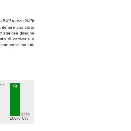
edì 30 marzo 2026
mantenere una certa
 misteriosa disegna
ro di cattiveria e
o comparse ma tutti
e di
Sì
No
100%
0%