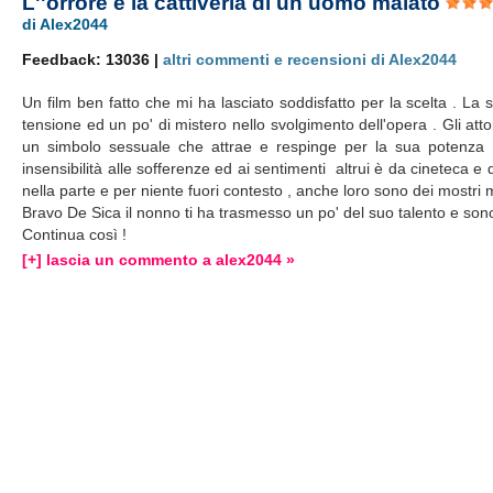
L''orrore e la cattiveria di un uomo malato
di Alex2044
Feedback: 13036 |
altri commenti e recensioni di Alex2044
Un film ben fatto che mi ha lasciato soddisfatto per la scelta . La
tensione ed un po' di mistero nello svolgimento dell'opera . Gli att
un simbolo sessuale che attrae e respinge per la sua potenza . F
insensibilità alle sofferenze ed ai sentimenti altrui è da cineteca 
nella parte e per niente fuori contesto , anche loro sono dei most
Bravo De Sica il nonno ti ha trasmesso un po' del suo talento e sono
Continua così !
[+] lascia un commento a alex2044 »