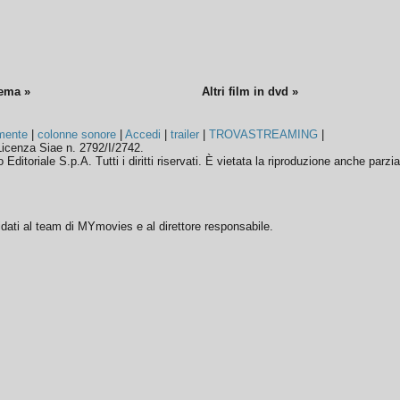
nema »
Altri film in dvd »
mente
|
colonne sonore
|
Accedi
|
trailer
|
TROVASTREAMING
|
icenza Siae n. 2792/I/2742.
ditoriale S.p.A. Tutti i diritti riservati. È vietata la riproduzione anche parzia
ffidati al team di MYmovies e al direttore responsabile.