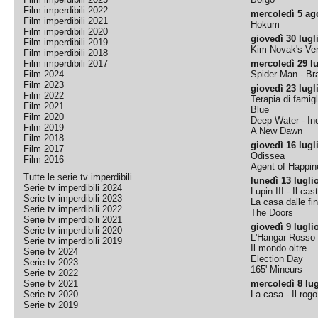
Film imperdibili 2022
mercoledì 5 ag
Film imperdibili 2021
Hokum
Film imperdibili 2020
giovedì 30 lugl
Film imperdibili 2019
Kim Novak's Ver
Film imperdibili 2018
Film imperdibili 2017
mercoledì 29 lu
Film 2024
Spider-Man - B
Film 2023
giovedì 23 lugl
Film 2022
Terapia di famigl
Film 2021
Blue
Film 2020
Deep Water - Inc
Film 2019
A New Dawn
Film 2018
giovedì 16 lugl
Film 2017
Odissea
Film 2016
Agent of Happine
Tutte le serie tv imperdibili
lunedì 13 lugli
Serie tv imperdibili 2024
Lupin III - Il cas
Serie tv imperdibili 2023
La casa dalle fi
Serie tv imperdibili 2022
The Doors
Serie tv imperdibili 2021
giovedì 9 lugli
Serie tv imperdibili 2020
L'Hangar Rosso
Serie tv imperdibili 2019
Il mondo oltre
Serie tv 2024
Election Day
Serie tv 2023
165' Mineurs
Serie tv 2022
Serie tv 2021
mercoledì 8 lug
Serie tv 2020
La casa - Il rog
Serie tv 2019