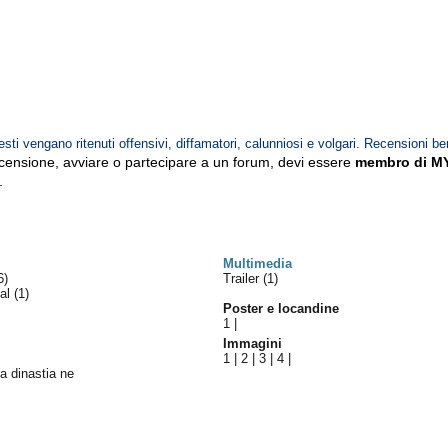
esti vengano ritenuti offensivi, diffamatori, calunniosi e volgari. Recensioni be
ecensione, avviare o partecipare a un forum, devi essere
membro di M
.
Multimedia
6)
Trailer (1)
val
(1)
Poster e locandine
1
|
Immagini
1
|
2
|
3
|
4
|
a dinastia ne