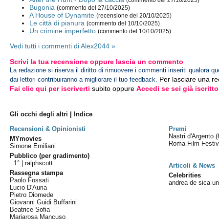
(commento del 27/10/2025)
Bugonia
(commento del 27/10/2025)
A House of Dynamite
(recensione del 20/10/2025)
Le città di pianura
(commento del 10/10/2025)
Un crimine imperfetto
(commento del 10/10/2025)
Vedi tutti i commenti di Alex2044 »
Scrivi la tua recensione oppure lascia un commento
La redazione si riserva il diritto di rimuovere i commenti inseriti qualora qu
Per lasciare una r
dai lettori contribuiranno a migliorare il tuo feedback.
Fai clic qui per iscriverti
subito oppure
Accedi se sei già iscritto
Gli occhi degli altri | Indice
Recensioni & Opinionisti
Premi
Nastri d'Argento
(
MYmovies
Roma Film Festi
Simone Emiliani
Pubblico (per gradimento)
1° |
ralphscott
Articoli & News
Rassegna stampa
Celebrities
Paolo Fossati
andrea de sica un
Lucio D'Auria
Pietro Diomede
Giovanni Guidi Buffarini
Beatrice Sofia
Mariarosa Mancuso