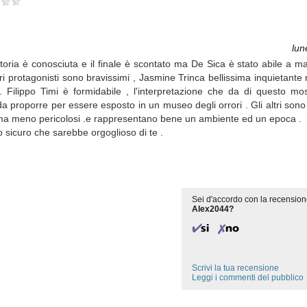
lun
 storia è conosciuta e il finale è scontato ma De Sica è stato abile a 
ori protagonisti sono bravissimi , Jasmine Trinca bellissima inquietante
ilippo Timi è formidabile , l'interpretazione che da di questo most
e da proporre per essere esposto in un museo degli orrori . Gli altri son
ri ma meno pericolosi .e rappresentano bene un ambiente ed un epoca .
 sicuro che sarebbe orgoglioso di te .
Sei d'accordo con la recension
Alex2044?
Scrivi la tua recensione
Leggi i commenti del pubblico