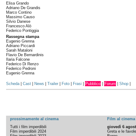
Elisa Grando
Adriano De Grandis
Marco Contino
Massimo Causo
Silvio Danese
Francesco Alò
Federico Pontiggia
Rassegna stampa
Eugenio Grenna
Adriano Piccardi
Sarah Mataloni
Flavio De Bernardinis
Ilaria Falcone
Federico Di Renzo
Federico Pedroni
Eugenio Grenna
Scheda
|
Cast
|
News
|
Trailer
|
Foto
|
Frasi
|
Pubblico
|
Forum
|
Shop
|
prossimamente al cinema
Film al cinema
Tutti i film imperdibili
giovedì 6 agos
Film imperdibili 2024
Greta e le favol
Film imperdibili 2023
Borgo