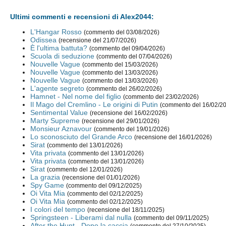
Ultimi commenti e recensioni di Alex2044:
L'Hangar Rosso
(commento del 03/08/2026)
Odissea
(recensione del 21/07/2026)
È l'ultima battuta?
(commento del 09/04/2026)
Scuola di seduzione
(commento del 07/04/2026)
Nouvelle Vague
(commento del 15/03/2026)
Nouvelle Vague
(commento del 13/03/2026)
Nouvelle Vague
(commento del 13/03/2026)
L'agente segreto
(commento del 26/02/2026)
Hamnet - Nel nome del figlio
(commento del 23/02/2026)
Il Mago del Cremlino - Le origini di Putin
(commento del 16/02/2
Sentimental Value
(recensione del 16/02/2026)
Marty Supreme
(recensione del 29/01/2026)
Monsieur Aznavour
(commento del 19/01/2026)
Lo sconosciuto del Grande Arco
(recensione del 16/01/2026)
Sirat
(commento del 13/01/2026)
Vita privata
(commento del 13/01/2026)
Vita privata
(commento del 13/01/2026)
Sirat
(commento del 12/01/2026)
La grazia
(recensione del 01/01/2026)
Spy Game
(commento del 09/12/2025)
Oi Vita Mia
(commento del 02/12/2025)
Oi Vita Mia
(commento del 02/12/2025)
I colori del tempo
(recensione del 18/11/2025)
Springsteen - Liberami dal nulla
(commento del 09/11/2025)
After the Hunt - Dopo la caccia