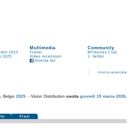
Multimedia
Community
ibili 2025
Trailer
MYmovies Club
li 2025
Video recensioni
twitter
diventa fan
ricerca avanzata
a, Belgio
2025
. - Vision Distribution
uscita
giovedì 19
marzo 2026
.
oto
Frasi