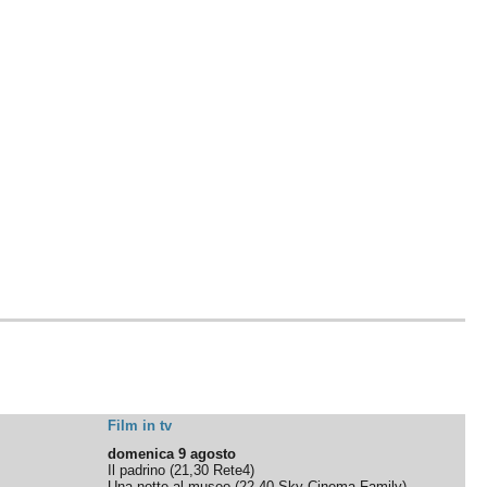
Film in tv
domenica 9 agosto
Il padrino
(
21,30
Rete4
)
Una notte al museo
(
22,40
Sky Cinema Family
)