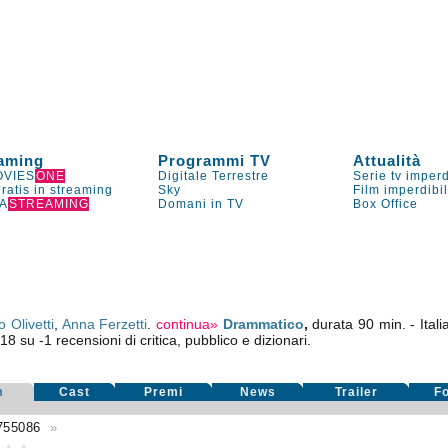
aming
Programmi TV
Attualità
VIES
ONE
Digitale Terrestre
Serie tv imperd
gratis in streaming
Sky
Film imperdibi
A
STREAMING
Domani in TV
Box Office
 Olivetti
,
Anna Ferzetti
.
continua»
Drammatico
,
durata 90 min. - Itali
,18
su
-1
recensioni di critica, pubblico e dizionari.
m
Cast
Premi
News
Trailer
F
755086
»