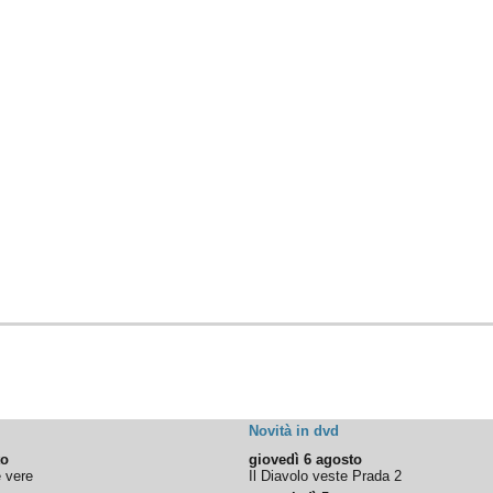
Novità in dvd
to
giovedì 6 agosto
e vere
Il Diavolo veste Prada 2