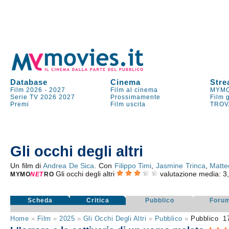
Database
Cinema
Stre
Film 2026
-
2027
Film al cinema
MYMO
Serie TV
2026
2027
Prossimamente
Film 
Premi
Film uscita
TROV
Gli occhi degli altri
Un film di
Andrea De Sica
. Con
Filippo Timi
,
Jasmine Trinca
,
Matteo
Gli occhi degli altri
valutazione media:
3
MYMO
NE
T
RO
Scheda
Critica
Pubblico
Foru
Home
»
Film
»
2025
»
Gli Occhi Degli Altri
»
Pubblico
»
Pubblico
1