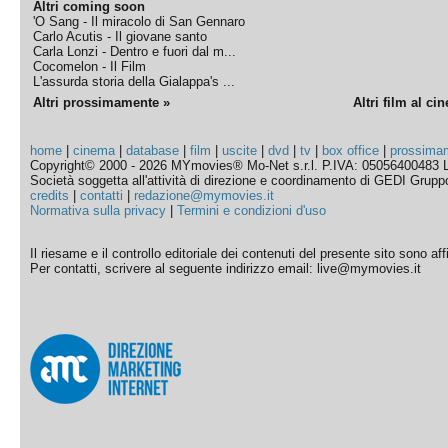
Altri coming soon
'O Sang - Il miracolo di San Gennaro
Carlo Acutis - Il giovane santo
Carla Lonzi - Dentro e fuori dal m...
Cocomelon - Il Film
L'assurda storia della Gialappa's ...
Altri prossimamente »
Altri film al ci
home
|
cinema
|
database
|
film
|
uscite
|
dvd
|
tv
|
box office
|
prossima
Copyright© 2000 - 2026 MYmovies® Mo-Net s.r.l. P.IVA: 05056400483 L
Società soggetta all'attività di direzione e coordinamento di GEDI Gruppo E
credits
|
contatti
|
redazione@mymovies.it
Normativa sulla privacy
|
Termini e condizioni d'uso
Il riesame e il controllo editoriale dei contenuti del presente sito sono a
Per contatti, scrivere al seguente indirizzo email: live@mymovies.it