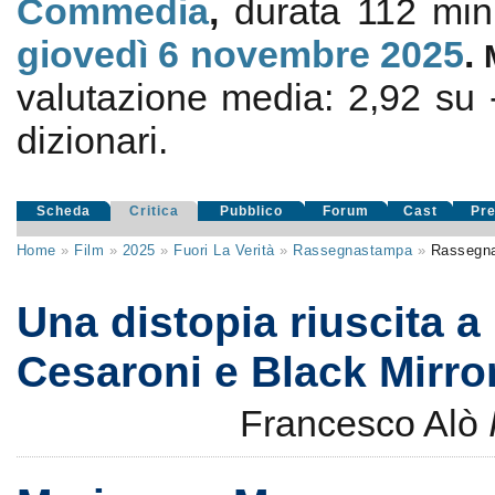
Commedia
,
durata 112 min.
giovedì 6
novembre 2025
.
valutazione media:
2,92
su
dizionari.
Scheda
Critica
Pubblico
Forum
Cast
Pr
Home
»
Film
»
2025
»
Fuori La Verità
»
Rassegnastampa
»
Rassegn
Una distopia riuscita a 
Cesaroni e Black Mirro
Francesco Alò