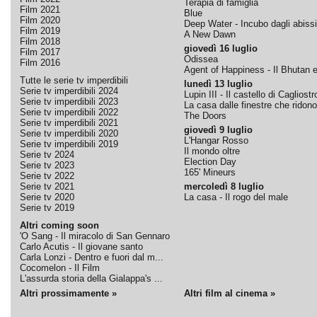
Terapia di famiglia
Film 2021
Blue
Film 2020
Deep Water - Incubo dagli abissi
Film 2019
A New Dawn
Film 2018
giovedì 16 luglio
Film 2017
Odissea
Film 2016
Agent of Happiness - Il Bhutan e 
Tutte le serie tv imperdibili
lunedì 13 luglio
Serie tv imperdibili 2024
Lupin III - Il castello di Cagliostr
Serie tv imperdibili 2023
La casa dalle finestre che ridono
Serie tv imperdibili 2022
The Doors
Serie tv imperdibili 2021
giovedì 9 luglio
Serie tv imperdibili 2020
L'Hangar Rosso
Serie tv imperdibili 2019
Il mondo oltre
Serie tv 2024
Election Day
Serie tv 2023
165' Mineurs
Serie tv 2022
Serie tv 2021
mercoledì 8 luglio
Serie tv 2020
La casa - Il rogo del male
Serie tv 2019
Altri coming soon
'O Sang - Il miracolo di San Gennaro
Carlo Acutis - Il giovane santo
Carla Lonzi - Dentro e fuori dal m...
Cocomelon - Il Film
L'assurda storia della Gialappa's ...
Altri prossimamente »
Altri film al cinema »