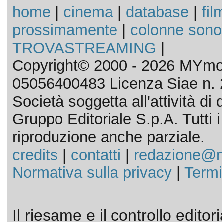
home
|
cinema
|
database
|
fil
prossimamente
|
colonne sono
TROVASTREAMING
|
Copyright© 2000 - 2026 MYmov
05056400483 Licenza Siae n. 
Società soggetta all'attività d
Gruppo Editoriale S.p.A. Tutti i d
riproduzione anche parziale.
credits
|
contatti
|
redazione@m
Normativa sulla privacy
|
Termi
Il riesame e il controllo editor