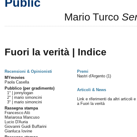
Public
Mario Turco
Sen
Fuori la verità | Indice
Recensioni & Opinionisti
Premi
Nastri d'Argento
(1)
MYmovies
Paola Casella
Pubblico (per gradimento)
Articoli & News
1° |
jonnylogan
2° |
mario simoncini
Link e riferimenti da altri articoli 
3° |
mario simoncini
a Fuori la verità
Rassegna stampa
Francesco Alò
Mariarosa Mancuso
Lucio D'Auria
Giovanni Guidi Buffarini
Gianluca Iovine