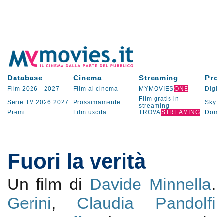
Database
Cinema
Streaming
Pr
Film 2026
-
2027
Film al cinema
MYMOVIES
ONE
Digi
Film gratis in
Serie TV
2026
2027
Prossimamente
Sky
streaming
Premi
Film uscita
TROVA
STREAMING
Dom
Fuori la verità
Un film di
Davide Minnella
Gerini
,
Claudia Pandolfi