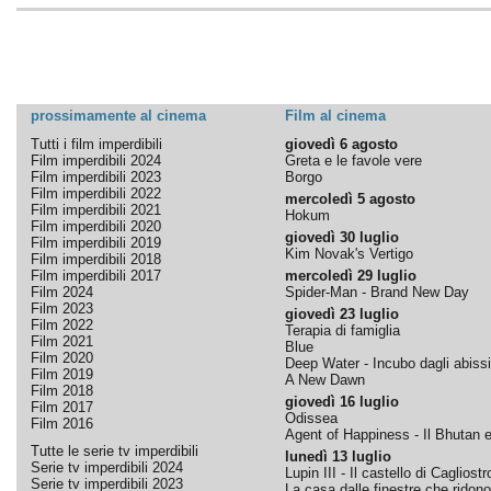
prossimamente al cinema
Film al cinema
Tutti i film imperdibili
giovedì 6 agosto
Film imperdibili 2024
Greta e le favole vere
Film imperdibili 2023
Borgo
Film imperdibili 2022
mercoledì 5 agosto
Film imperdibili 2021
Hokum
Film imperdibili 2020
giovedì 30 luglio
Film imperdibili 2019
Kim Novak's Vertigo
Film imperdibili 2018
Film imperdibili 2017
mercoledì 29 luglio
Film 2024
Spider-Man - Brand New Day
Film 2023
giovedì 23 luglio
Film 2022
Terapia di famiglia
Film 2021
Blue
Film 2020
Deep Water - Incubo dagli abissi
Film 2019
A New Dawn
Film 2018
giovedì 16 luglio
Film 2017
Odissea
Film 2016
Agent of Happiness - Il Bhutan e 
Tutte le serie tv imperdibili
lunedì 13 luglio
Serie tv imperdibili 2024
Lupin III - Il castello di Cagliostr
Serie tv imperdibili 2023
La casa dalle finestre che ridono