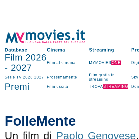
Database
Cinema
Streaming
Pr
Film 2026
Film al cinema
MYMOVIES
ONE
Digi
-
2027
Film gratis in
Serie TV
2026
2027
Prossimamente
Sky
streaming
Premi
Film uscita
TROVA
STREAMING
Dom
FolleMente
Un film di
Paolo Genovese