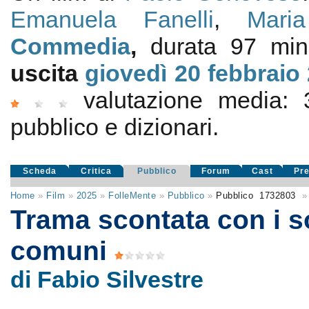
Emanuela Fanelli
,
Mari
Commedia
,
durata 97 min
uscita
giovedì 20
febbraio
valutazione media:
pubblico e dizionari.
Scheda
Critica
Pubblico
Forum
Cast
Pr
Home
»
Film
»
2025
»
FolleMente
»
Pubblico
»
Pubblico
1732803
»
Trama scontata con i so
comuni
di Fabio Silvestre