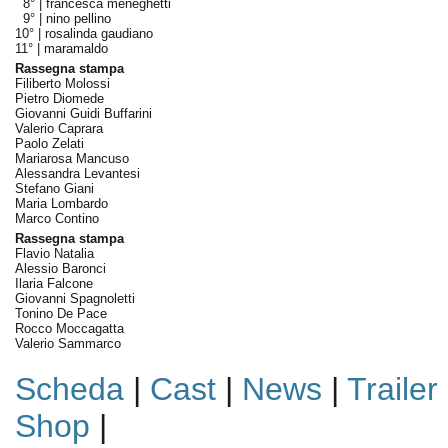
8° |
francesca meneghetti
9° |
nino pellino
10° |
rosalinda gaudiano
11° |
maramaldo
Rassegna stampa
Filiberto Molossi
Pietro Diomede
Giovanni Guidi Buffarini
Valerio Caprara
Paolo Zelati
Mariarosa Mancuso
Alessandra Levantesi
Stefano Giani
Maria Lombardo
Marco Contino
Rassegna stampa
Flavio Natalia
Alessio Baronci
Ilaria Falcone
Giovanni Spagnoletti
Tonino De Pace
Rocco Moccagatta
Valerio Sammarco
Scheda
|
Cast
|
News
|
Trailer
Shop
|