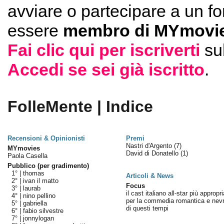
avviare o partecipare a un f
essere
membro di MYmovie
Fai clic qui per iscriverti
su
Accedi se sei già iscritto
.
FolleMente | Indice
Recensioni & Opinionisti
Premi
Nastri d'Argento
(7)
MYmovies
David di Donatello
(1)
Paola Casella
Pubblico (per gradimento)
1° |
thomas
Articoli & News
2° |
ivan il matto
Focus
3° |
laurab
il cast italiano all-star più appropr
4° |
nino pellino
per la commedia romantica e nevr
5° |
gabriella
di questi tempi
6° |
fabio silvestre
7° |
jonnylogan