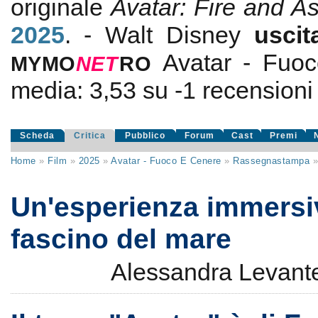
originale
Avatar: Fire and A
2025
. - Walt Disney
usci
Avatar - Fuo
MYMO
NE
T
RO
media:
3,53
su
-1
recensioni d
Scheda
Critica
Pubblico
Forum
Cast
Premi
Home
»
Film
»
2025
»
Avatar - Fuoco E Cenere
»
Rassegnastampa
Un'esperienza immersiv
fascino del mare
Alessandra Levant