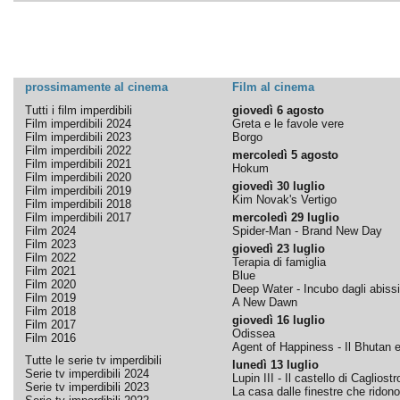
prossimamente al cinema
Film al cinema
Tutti i film imperdibili
giovedì 6 agosto
Film imperdibili 2024
Greta e le favole vere
Film imperdibili 2023
Borgo
Film imperdibili 2022
mercoledì 5 agosto
Film imperdibili 2021
Hokum
Film imperdibili 2020
giovedì 30 luglio
Film imperdibili 2019
Kim Novak's Vertigo
Film imperdibili 2018
Film imperdibili 2017
mercoledì 29 luglio
Film 2024
Spider-Man - Brand New Day
Film 2023
giovedì 23 luglio
Film 2022
Terapia di famiglia
Film 2021
Blue
Film 2020
Deep Water - Incubo dagli abissi
Film 2019
A New Dawn
Film 2018
giovedì 16 luglio
Film 2017
Odissea
Film 2016
Agent of Happiness - Il Bhutan e 
Tutte le serie tv imperdibili
lunedì 13 luglio
Serie tv imperdibili 2024
Lupin III - Il castello di Cagliostr
Serie tv imperdibili 2023
La casa dalle finestre che ridono