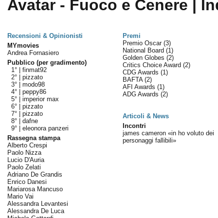
Avatar - Fuoco e Cenere | In
Recensioni & Opinionisti
Premi
Premio Oscar
(3)
MYmovies
National Board
(1)
Andrea Fornasiero
Golden Globes
(2)
Pubblico (per gradimento)
Critics Choice Award
(2)
1° |
finmat92
CDG Awards
(1)
2° |
pizzato
BAFTA
(2)
3° |
modo98
AFI Awards
(1)
4° |
peppy86
ADG Awards
(2)
5° |
imperior max
6° |
pizzato
7° |
pizzato
Articoli & News
8° |
dafne
Incontri
9° |
eleonora panzeri
james cameron «in ho voluto dei
Rassegna stampa
personaggi fallibili»
Alberto Crespi
Paolo Nizza
Lucio D'Auria
Paolo Zelati
Adriano De Grandis
Enrico Danesi
Mariarosa Mancuso
Mario Vai
Alessandra Levantesi
Alessandra De Luca