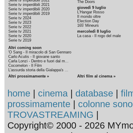
Serie tv imperdibili 2022
The Doors
Serie tv imperdibili 2021
giovedì 9 luglio
Serie tv imperdibili 2020
L'Hangar Rosso
Serie tv imperdibili 2019
Il mondo oltre
Serie tv 2024
Election Day
Serie tv 2023
165' Mineurs
Serie tv 2022
Serie tv 2021
mercoledì 8 luglio
Serie tv 2020
La casa - Il rogo del male
Serie tv 2019
Altri coming soon
'O Sang - Il miracolo di San Gennaro
Carlo Acutis - Il giovane santo
Carla Lonzi - Dentro e fuori dal m...
Cocomelon - Il Film
L'assurda storia della Gialappa's ...
Altri prossimamente »
Altri film al cinema »
home
|
cinema
|
database
|
fil
prossimamente
|
colonne sono
TROVASTREAMING
|
Copyright© 2000 - 2026 MYmov