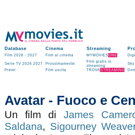
Database
Cinema
Streaming
Pr
Film 2026
-
2027
Film al cinema
MYMOVIES
ONE
Digi
Film gratis in
Serie TV
2026
2027
Prossimamente
Sky
streaming
Premi
Film uscita
TROVA
STREAMING
Dom
Avatar - Fuoco e Ce
Un film di
James Camer
Saldana
,
Sigourney Weave