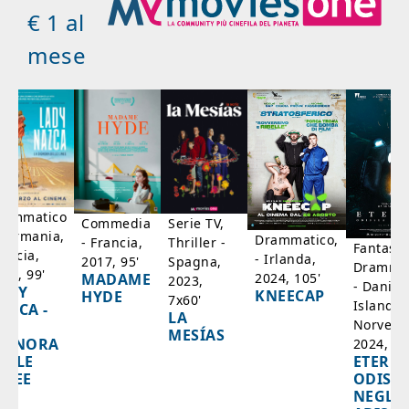
€ 1 al
mese
rammatico
Serie TV,
Commedia
 Germania,
Drammatico,
Thriller -
- Francia,
Fantasci
rancia,
- Irlanda,
Spagna,
2017, 95'
Drammat
025, 99'
2024, 105'
MADAME
2023,
- Danim
ADY
KNEECAP
HYDE
7x60'
Islanda,
AZCA -
LA
Norvegi
A
MESÍAS
IGNORA
2024, 10
ETERNA
ELLE
ODISS
INEE
NEGLI