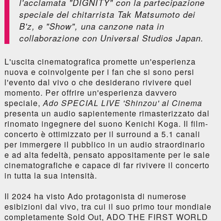
l'acclamata "DIGNITY" con la partecipazione
speciale del chitarrista Tak Matsumoto dei
B'z, e "Show", una canzone nata in
collaborazione con Universal Studios Japan.
L'uscita cinematografica promette un'esperienza
nuova e coinvolgente per i fan che si sono persi
l'evento dal vivo o che desiderano rivivere quel
momento. Per offrire un'esperienza davvero
speciale,
Ado SPECIAL LIVE 'Shinzou' al Cinema
presenta un audio sapientemente rimasterizzato dal
rinomato ingegnere del suono Kenichi Koga. Il film-
concerto è ottimizzato per il surround a 5.1 canali
per immergere il pubblico in un audio straordinario
e ad alta fedeltà, pensato appositamente per le sale
cinematografiche e capace di far rivivere il concerto
in tutta la sua intensità.
Il 2024 ha visto Ado protagonista di numerose
esibizioni dal vivo, tra cui il suo primo tour mondiale
completamente Sold Out, ADO THE FIRST WORLD