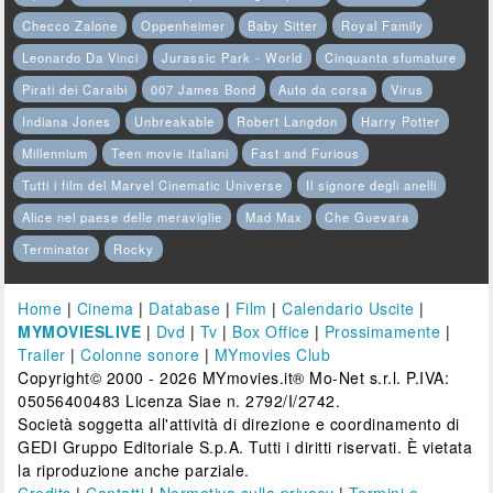
Checco Zalone
Oppenheimer
Baby Sitter
Royal Family
Leonardo Da Vinci
Jurassic Park - World
Cinquanta sfumature
Pirati dei Caraibi
007 James Bond
Auto da corsa
Virus
Indiana Jones
Unbreakable
Robert Langdon
Harry Potter
Millennium
Teen movie italiani
Fast and Furious
Tutti i film del Marvel Cinematic Universe
Il signore degli anelli
Alice nel paese delle meraviglie
Mad Max
Che Guevara
Terminator
Rocky
Home
|
Cinema
|
Database
|
Film
|
Calendario Uscite
|
MYMOVIESLIVE
|
Dvd
|
Tv
|
Box Office
|
Prossimamente
|
Trailer
|
Colonne sonore
|
MYmovies Club
Copyright© 2000 - 2026 MYmovies.it® Mo-Net s.r.l. P.IVA:
05056400483 Licenza Siae n. 2792/I/2742.
Società soggetta all'attività di direzione e coordinamento di
GEDI Gruppo Editoriale S.p.A. Tutti i diritti riservati. È vietata
la riproduzione anche parziale.
Credits
|
Contatti
|
Normativa sulla privacy
|
Termini e