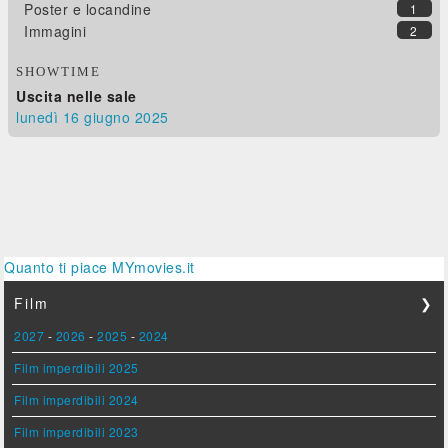
Poster e locandine
1
Immagini
2
SHOWTIME
Uscita nelle sale
lunedì 16
giugno 2025
Quanto ti piace MYmovies.it
Film
❯
2027
-
2026
-
2025
-
2024
Film imperdibili 2025
Film imperdibili 2024
Film imperdibili 2023