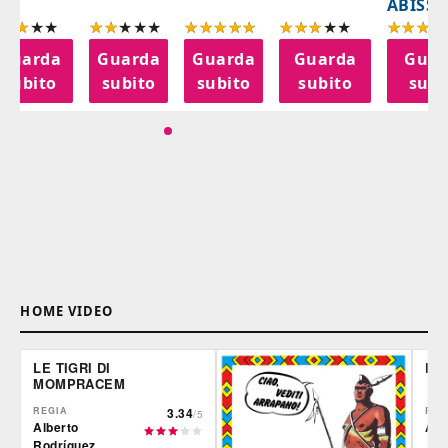
ABISSI
Guarda
Guarda
Guarda
Guarda
Guar
subito
subito
subito
subito
subi
HOME VIDEO
LE TIGRI DI
DE
MOMPRACEM
REGIA
3.34
REG
/5
Alberto
Ale
Rodríguez