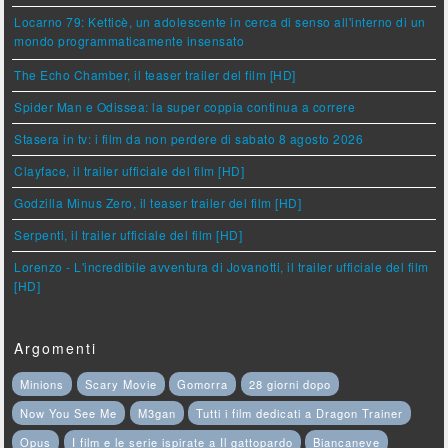
Locarno 79: Ketticè, un adolescente in cerca di senso all'interno di un
mondo programmaticamente insensato
The Echo Chamber, il teaser trailer del film [HD]
Spider Man e Odissea: la super coppia continua a correre
Stasera in tv: i film da non perdere di sabato 8 agosto 2026
Clayface, il trailer ufficiale del film [HD]
Godzilla Minus Zero, il teaser trailer del film [HD]
Serpenti, il trailer ufficiale del film [HD]
Lorenzo - L'incredibile avventura di Jovanotti, il trailer ufficiale del film
[HD]
Argomenti
Minions
Scary Movie
Gomorra
28 giorni dopo
Now You See Me
M3gan
Tutti i film dedicati a Dragon Trainer
Opus
I film e le serie ispirate a Il gattopardo
Biancaneve