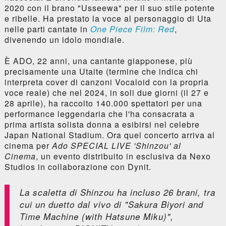
2020 con il brano "Usseewa" per il suo stile potente
e ribelle. Ha prestato la voce al personaggio di Uta
nelle parti cantate in
One Piece Film: Red
,
divenendo un idolo mondiale.
È ADO, 22 anni, una cantante giapponese, più
precisamente una Utaite (termine che indica chi
interpreta cover di canzoni Vocaloid con la propria
voce reale) che nel 2024, in soli due giorni (il 27 e
28 aprile), ha raccolto 140.000 spettatori per una
performance leggendaria che l'ha consacrata a
prima artista solista donna a esibirsi nel celebre
Japan National Stadium. Ora quel concerto arriva al
cinema per
Ado SPECIAL LIVE 'Shinzou' al
Cinema
, un evento distribuito in esclusiva da Nexo
Studios in collaborazione con Dynit.
La scaletta di Shinzou ha incluso 26 brani, tra
cui un duetto dal vivo di "Sakura Biyori and
Time Machine (with Hatsune Miku)",