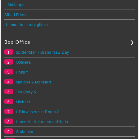
Il Malloppo
Silent Friend
Un mondo meraviglioso
Box Office
❯
1
Spider-Man - Brand New Day
2
Odissea
3
Hokum
4
Minions & Monsters
5
Toy Story 5
6
Michael
7
Il Diavolo veste Prada 2
8
Hamnet - Nel nome del figlio
9
Gioia mia