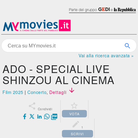
Vai alla ricerca avanzata »
ADO - SPECIAL LIVE
SHINZOU AL CINEMA

Film 2025
|
Concerto
,
Dettagli


Condividi
VOTA


1
SCRIVI