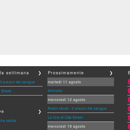
lla settimana
❯
Prossimamente
❯
Il prezzo del sangue
martedì 11 agosto
Nimrods
 Street
mercoledì 12 agosto
Robin Hood - Il prezzo del sangue
ve
❯
La fine di Oak Street
lle uscite
mercoledì 19 agosto