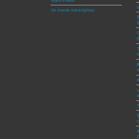
Silent Friend
I
Un mondo meraviglioso
S
C
[
T
f
B
f
R
L
a
T
S
c
S