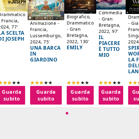
Commedia
Drammatico
Biografico,
Dram
- Gran
- Francia,
Drammatico
Animazione -
- Gi
Bretagna,
2024, 77'
- Gran
Francia,
Fran
2022, 97'
LA SCELTA
Bretagna,
Lussemburgo,
Sing
IL
DI JOSEPH
2022, 130'
2024, 75'
2024
PIACERE
EMILY
UNA BARCA
SPI
È TUTTO
IN
WOR
MIO
GIARDINO
LA 
DEL
LAN
Guarda
Guarda
Guarda
Guarda
Gu
subito
subito
subito
subito
su