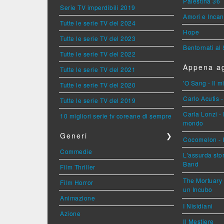
Palestina 36
Serie TV imperdibili 2019
Amori e Incan
Tutte le serie TV del 2024
Hope
Tutte le serie TV del 2023
Bentornati al
Tutte le serie TV del 2022
Appena ag
Tutte le serie TV del 2021
'O Sang - Il 
Tutte le serie TV del 2020
Carlo Acutis -
Tutte le serie TV del 2019
Carla Lonzi - 
10 migliori serie tv coreane di sempre
mondo
Generi
❯
Cocomelon - I
Commedie
L'assurda sto
Band
Film Thriller
The Mortuary 
Film Horror
un Incubo
Animazione
I Nisidiani
Azione
Il Mestiere