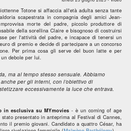
ciottenne Totone si affaccia all'età adulta senza tante
baldoria scapestrata in compagnia degli amici Jean-
mprovvisa morte del padre, piccolo produttore di
sabile della sorellina Claire e bisognoso di costruirsi
e per l'attività del padre, e incapace di tenersi un
a euro di premio e decide di partecipare a un concorso
ione. Per prima cosa gli serve del buon latte e per
 un debole per lui.
ruda, ma al tempo stesso sensuale. Abbiamo
anche per gli interni, con l’obiettivo di
 estetizzare eccessivamente la luce che entrava.
ip in esclusiva su MYmovies
- è un coming of age
 è stato presentato in anteprima al Festival di Cannes,
nto il premio giovani. Candidato a quattro César, ha
gliore rivelazione femminile (
Maïwène Barthélemy
).