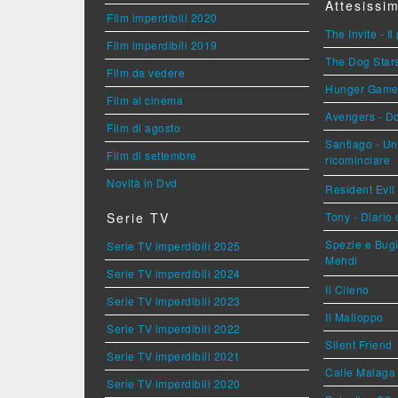
Attesissim
Film imperdibili 2020
The Invite - Il
Film imperdibili 2019
The Dog Stars 
Film da vedere
Hunger Games 
Film al cinema
Avengers - 
Film di agosto
Santiago - U
Film di settembre
ricominciare
Novità in Dvd
Resident Evil
Serie TV
Tony - Diario
Spezie e Bugi
Serie TV imperdibili 2025
Mehdi
Serie TV imperdibili 2024
Il Cileno
Serie TV imperdibili 2023
Il Malloppo
Serie TV imperdibili 2022
Silent Friend
Serie TV imperdibili 2021
Calle Malaga
Serie TV imperdibili 2020