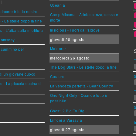
i
Oceania
 piacere è tutto nostro
Camp Miasma - Adolescenza, sesso e
morte
- Le stelle dopo la fine
Insidious - Fuori dall'altrove
- L'alba sulla mietitura
giovedì 20 agosto
Doomsday
Maldoror
n cammino per
mercoledì 26 agosto
T
The Dog Stars - Le stelle dopo la fine
 di un giovane cuoco
S
Couture
e - La piccola cucina di
La vendetta perfetta - Bear Country
T
One Night Only - Quando tutto è
possibile
S
Ghost: 2 Big To Rig
Limoni a Varsavia
I
giovedì 27 agosto