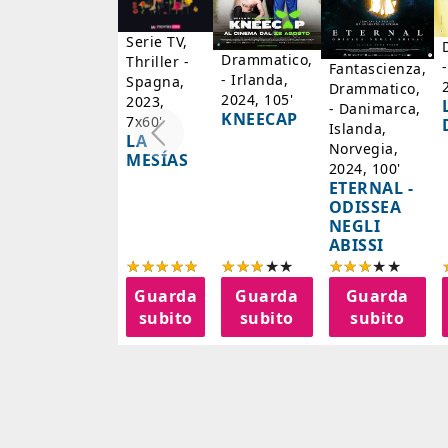
Serie TV,
Drammatico,
Thriller -
Fantascienza,
- Irlanda,
Spagna,
Drammatico,
2024, 105'
2023,
- Danimarca,
KNEECAP
7x60'
Islanda,
LA
Norvegia,
MESÍAS
2024, 100'
ETERNAL -
ODISSEA
NEGLI
ABISSI
Guarda
Guarda
Guarda
subito
subito
subito