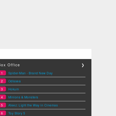
Box Office
❯
1
Spider-Man - Brand New Day
2
Odissea
3
Hokum
4
Minions & Monsters
5
Ateez: Light the Way in Cinemas
6
Toy Story 5