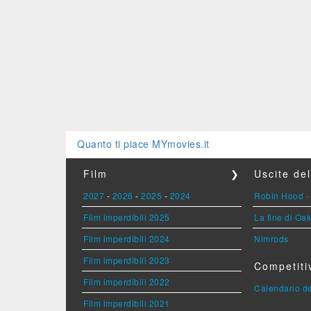
Quanto ti piace MYmovies.it
Film
❯
Uscite de
2027
-
2026
-
2025
-
2024
Robin Hood - 
Film imperdibili 2025
La fine di Oak
Film imperdibili 2024
Nimrods
Film imperdibili 2023
Competiti
Film imperdibili 2022
Calendario de
Film imperdibili 2021