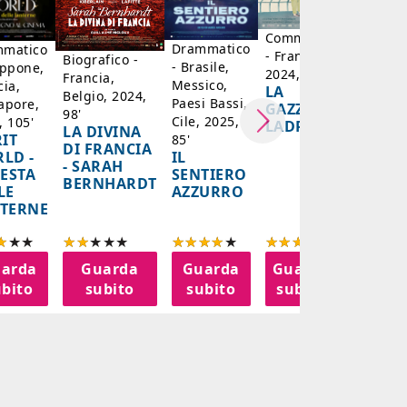
BLU
Commedia
Drammatico
matico
- Francia,
Biografico -
- Brasile,
appone,
2024, 101'
Francia,
Messico,
cia,
LA
Belgio, 2024,
Paesi Bassi,
apore,
GAZZA
98'
Cile, 2025,
, 105'
LADRA
LA DIVINA
RIT
85'
DI FRANCIA
IL
LD -
- SARAH
SENTIERO
FESTA
BERNHARDT
AZZURRO
LE
TERNE
arda
Guarda
Guarda
Guarda
Guar
bito
subito
subito
subito
subit