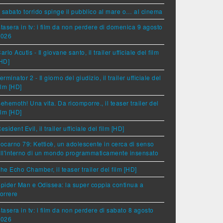
l sabato torrido spinge il pubblico al mare o… al cinema
tasera in tv: i film da non perdere di domenica 9 agosto
2026
arlo Acutis - Il giovane santo, il trailer ufficiale del film
HD]
erminator 2 - Il giorno del giudizio, il trailer ufficiale del
ilm [HD]
ehemoth! Una vita. Da ricomporre., il teaser trailer del
ilm [HD]
esident Evil, il trailer ufficiale del film [HD]
ocarno 79: Ketticè, un adolescente in cerca di senso
ll'interno di un mondo programmaticamente insensato
he Echo Chamber, il teaser trailer del film [HD]
pider Man e Odissea: la super coppia continua a
orrere
tasera in tv: i film da non perdere di sabato 8 agosto
2026