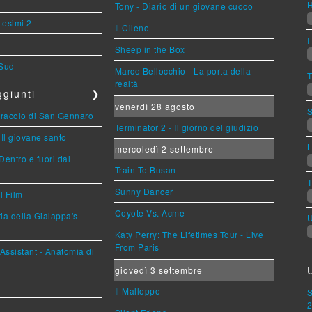
Tony - Diario di un giovane cuoco
tesimi 2
Il Cileno
I
Sheep in the Box
 Sud
Marco Bellocchio - La porta della
T
realtà
giunti
❯
venerdì 28 agosto
S
miracolo di San Gennaro
Terminator 2 - Il giorno del giudizio
 Il giovane santo
L
mercoledì 2 settembre
Dentro e fuori dal
Train To Busan
T
Sunny Dancer
l Film
Coyote Vs. Acme
ria della Gialappa's
U
Katy Perry: The Lifetimes Tour - Live
From Paris
Assistant - Anatomia di
giovedì 3 settembre
Il Malloppo
S