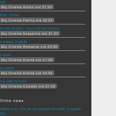
Hulk
Sky Cinema Action ore 21:00
 Puffi - Il Film
Sky Cinema Family ore 22:50
he Alto Knights - I due volti del crimine
Sky Cinema Suspence ore 21:00
e scappi, ti sposo
Sky Cinema Romance ore 22:50
a gioia
Sky Cinema Drama ore 21:00
re ciotole
Sky Cinema Drama ore 22:55
na notte da leoni
Sky Cinema Comedy ore 21:00
Ultime news
tasera in tv: i film da non perdere di lunedì 10 agosto
2026