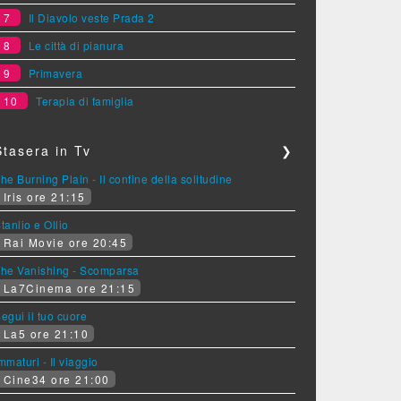
7
Il Diavolo veste Prada 2
8
Le città di pianura
9
Primavera
10
Terapia di famiglia
Stasera in Tv
❯
he Burning Plain - Il confine della solitudine
Iris ore 21:15
tanlio e Ollio
Rai Movie ore 20:45
he Vanishing - Scomparsa
La7Cinema ore 21:15
egui il tuo cuore
La5 ore 21:10
mmaturi - Il viaggio
Cine34 ore 21:00