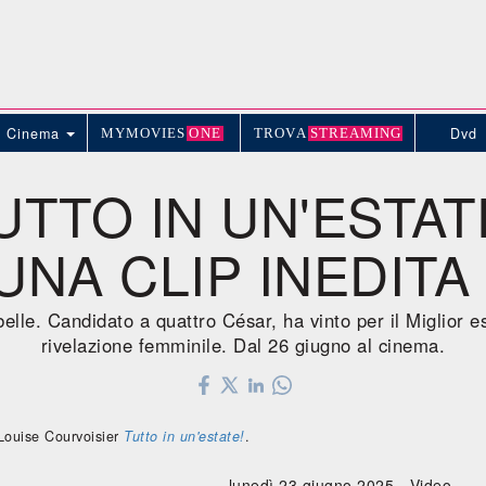
Cinema
Dvd
MYMOVIE
S
ONE
TROV
A
STREAMING
UTTO IN UN'ESTATE
NA CLIP INEDITA
belle. Candidato a quattro César, ha vinto per il Miglior es
rivelazione femminile. Dal 26 giugno al cinema.
 Louise Courvoisier
Tutto in un'estate!
.
lunedì 23 giugno 2025 -
Video