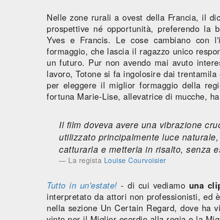
Nelle zone rurali a ovest della Francia, il di
prospettive né opportunità, preferendo la 
Yves e Francis. Le cose cambiano con l'i
formaggio, che lascia il ragazzo unico respon
un futuro. Pur non avendo mai avuto interess
lavoro, Totone si fa ingolosire dai trentamil
per eleggere il miglior formaggio della reg
fortuna Marie-Lise, allevatrice di mucche, ha
Il film doveva avere una vibrazione c
utilizzato principalmente luce naturale, 
catturarla e metterla in risalto, senza
La regista
Louise Courvoisier
Tutto in un'estate!
- di cui vediamo
una cl
interpretato da attori non professionisti, ed
nella sezione Un Certain Regard, dove ha vi
vinto per il Miglior esordio alla regia e la Mi