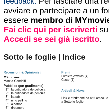
Per lasciare una r
feedback.
avviare o partecipare a un f
essere
membro di MYmovie
Fai clic qui per iscriverti
su
Accedi se sei già iscritto
.
Sotto le foglie | Indice
Recensioni & Opinionisti
Premi
Lumiere Awards
(4)
MYmovies
Cesar
(1)
Marzia Gandolfi
Pubblico (per gradimento)
1° |
la criticadora de pelicula
Articoli & News
2° |
la criticadora de pelicula
3° |
laurab
Link e riferimenti da altri articoli 
4° |
nino pellino
a Sotto le foglie
5° |
albatros
6° |
dreamers