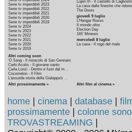
Lupin III - Il castello di Cagliostr
Serie tv imperdibili 2023
La casa dalle finestre che ridono
Serie tv imperdibili 2022
The Doors
Serie tv imperdibili 2021
giovedì 9 luglio
Serie tv imperdibili 2020
L'Hangar Rosso
Serie tv imperdibili 2019
Il mondo oltre
Serie tv 2024
Election Day
Serie tv 2023
165' Mineurs
Serie tv 2022
Serie tv 2021
mercoledì 8 luglio
Serie tv 2020
La casa - Il rogo del male
Serie tv 2019
Altri coming soon
'O Sang - Il miracolo di San Gennaro
Carlo Acutis - Il giovane santo
Carla Lonzi - Dentro e fuori dal m...
Cocomelon - Il Film
L'assurda storia della Gialappa's ...
Altri prossimamente »
Altri film al cinema »
home
|
cinema
|
database
|
fil
prossimamente
|
colonne sono
TROVASTREAMING
|