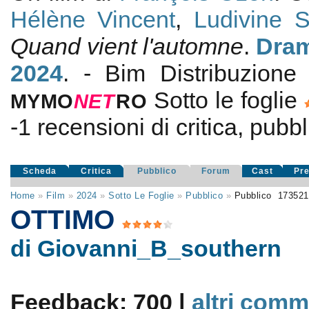
Hélène Vincent
,
Ludivine S
Quand vient l'automne
.
Dra
2024
. - Bim Distribuzion
Sotto le foglie
MYMO
NE
T
RO
-1
recensioni di critica, pubbl
Scheda
Critica
Pubblico
Forum
Cast
Pr
Home
»
Film
»
2024
»
Sotto Le Foglie
»
Pubblico
»
Pubblico
17352
OTTIMO
di Giovanni_B_southern
Feedback: 700 |
altri comm