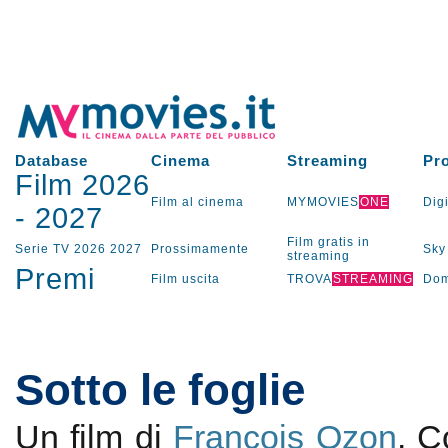
Database
Cinema
Streaming
Pr
Film 2026
Film al cinema
MYMOVIES
ONE
Digi
-
2027
Film gratis in
Serie TV
2026
2027
Prossimamente
Sky
streaming
Premi
Film uscita
TROVA
STREAMING
Dom
Sotto le foglie
Un film di
François Ozon
. 