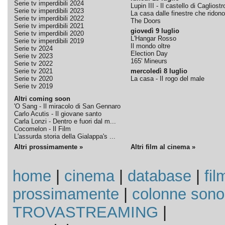
Serie tv imperdibili 2024
Lupin III - Il castello di Cagliostr
Serie tv imperdibili 2023
La casa dalle finestre che ridono
Serie tv imperdibili 2022
The Doors
Serie tv imperdibili 2021
giovedì 9 luglio
Serie tv imperdibili 2020
L'Hangar Rosso
Serie tv imperdibili 2019
Il mondo oltre
Serie tv 2024
Election Day
Serie tv 2023
165' Mineurs
Serie tv 2022
Serie tv 2021
mercoledì 8 luglio
Serie tv 2020
La casa - Il rogo del male
Serie tv 2019
Altri coming soon
'O Sang - Il miracolo di San Gennaro
Carlo Acutis - Il giovane santo
Carla Lonzi - Dentro e fuori dal m...
Cocomelon - Il Film
L'assurda storia della Gialappa's ...
Altri prossimamente »
Altri film al cinema »
home
|
cinema
|
database
|
fil
prossimamente
|
colonne sono
TROVASTREAMING
|