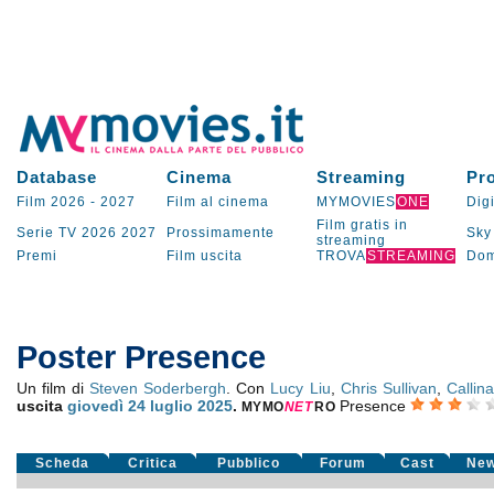
Database
Cinema
Streaming
Pr
Film 2026
-
2027
Film al cinema
MYMOVIES
ONE
Digi
Film gratis in
Serie TV
2026
2027
Prossimamente
Sky
streaming
Premi
Film uscita
TROVA
STREAMING
Dom
Poster Presence
Un film di
Steven Soderbergh
. Con
Lucy Liu
,
Chris Sullivan
,
Callin
uscita
giovedì 24
luglio 2025
.
Presence
MYMO
NE
T
RO
Scheda
Critica
Pubblico
Forum
Cast
Ne