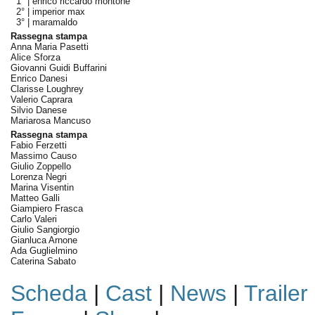
1° |
enrico riccardo montone
2° |
imperior max
3° |
maramaldo
Rassegna stampa
Anna Maria Pasetti
Alice Sforza
Giovanni Guidi Buffarini
Enrico Danesi
Clarisse Loughrey
Valerio Caprara
Silvio Danese
Mariarosa Mancuso
Rassegna stampa
Fabio Ferzetti
Massimo Causo
Giulio Zoppello
Lorenza Negri
Marina Visentin
Matteo Galli
Giampiero Frasca
Carlo Valeri
Giulio Sangiorgio
Gianluca Arnone
Ada Guglielmino
Caterina Sabato
Scheda
|
Cast
|
News
|
Trailer