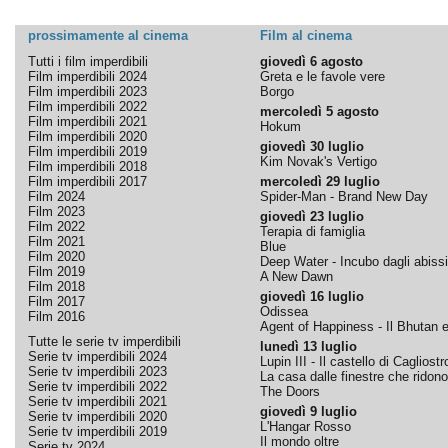
prossimamente al cinema
Film al cinema
Tutti i film imperdibili
giovedì 6 agosto
Film imperdibili 2024
Greta e le favole vere
Film imperdibili 2023
Borgo
Film imperdibili 2022
mercoledì 5 agosto
Film imperdibili 2021
Hokum
Film imperdibili 2020
giovedì 30 luglio
Film imperdibili 2019
Kim Novak's Vertigo
Film imperdibili 2018
Film imperdibili 2017
mercoledì 29 luglio
Film 2024
Spider-Man - Brand New Day
Film 2023
giovedì 23 luglio
Film 2022
Terapia di famiglia
Film 2021
Blue
Film 2020
Deep Water - Incubo dagli abissi
Film 2019
A New Dawn
Film 2018
giovedì 16 luglio
Film 2017
Odissea
Film 2016
Agent of Happiness - Il Bhutan e 
Tutte le serie tv imperdibili
lunedì 13 luglio
Serie tv imperdibili 2024
Lupin III - Il castello di Cagliostr
Serie tv imperdibili 2023
La casa dalle finestre che ridono
Serie tv imperdibili 2022
The Doors
Serie tv imperdibili 2021
giovedì 9 luglio
Serie tv imperdibili 2020
L'Hangar Rosso
Serie tv imperdibili 2019
Il mondo oltre
Serie tv 2024