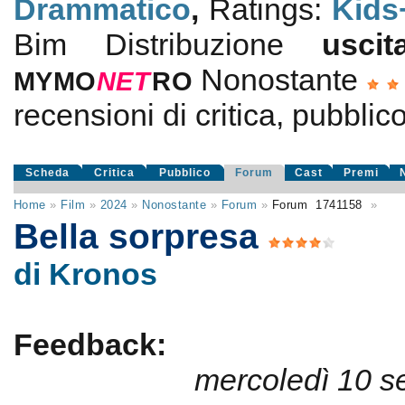
Drammatico
,
Ratings:
Kids
Bim Distribuzione
usc
Nonostante
MYMO
NE
T
RO
recensioni di critica, pubblico
Scheda
Critica
Pubblico
Forum
Cast
Premi
Home
»
Film
»
2024
»
Nonostante
»
Forum
»
Forum
1741158
»
Bella sorpresa
di Kronos
Feedback:
mercoledì 10 s