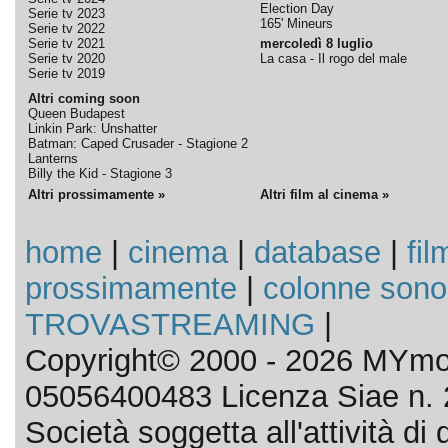
Election Day
Serie tv 2023
165' Mineurs
Serie tv 2022
Serie tv 2021
mercoledì 8 luglio
Serie tv 2020
La casa - Il rogo del male
Serie tv 2019
Altri coming soon
Queen Budapest
Linkin Park: Unshatter
Batman: Caped Crusader - Stagione 2
Lanterns
Billy the Kid - Stagione 3
Altri prossimamente »
Altri film al cinema »
home
|
cinema
|
database
|
fil
prossimamente
|
colonne sono
TROVASTREAMING
|
Copyright© 2000 - 2026 MYmov
05056400483 Licenza Siae n. 
Società soggetta all'attività d