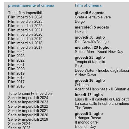
prossimamente al cinema
Film al cinema
Tutti i film imperdibili
giovedì 6 agosto
Film imperdibili 2024
Greta e le favole vere
Film imperdibili 2023
Borgo
Film imperdibili 2022
mercoledì 5 agosto
Film imperdibili 2021
Hokum
Film imperdibili 2020
giovedì 30 luglio
Film imperdibili 2019
Kim Novak's Vertigo
Film imperdibili 2018
Film imperdibili 2017
mercoledì 29 luglio
Film 2024
Spider-Man - Brand New Day
Film 2023
giovedì 23 luglio
Film 2022
Terapia di famiglia
Film 2021
Blue
Film 2020
Deep Water - Incubo dagli abissi
Film 2019
A New Dawn
Film 2018
giovedì 16 luglio
Film 2017
Odissea
Film 2016
Agent of Happiness - Il Bhutan e 
Tutte le serie tv imperdibili
lunedì 13 luglio
Serie tv imperdibili 2024
Lupin III - Il castello di Cagliostr
Serie tv imperdibili 2023
La casa dalle finestre che ridono
Serie tv imperdibili 2022
The Doors
Serie tv imperdibili 2021
giovedì 9 luglio
Serie tv imperdibili 2020
L'Hangar Rosso
Serie tv imperdibili 2019
Il mondo oltre
Serie tv 2024
Election Day
Serie tv 2023