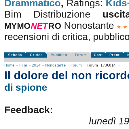
Drammatico
,
Ratings:
Kids
Bim Distribuzione
usc
Nonostante
MYMO
NE
T
RO
recensioni di critica, pubblico
Scheda
Critica
Pubblico
Forum
Cast
Premi
Home
»
Film
»
2024
»
Nonostante
»
Forum
»
Forum
1736814
»
Il dolore del non ricor
di spione
Feedback:
lunedì 1