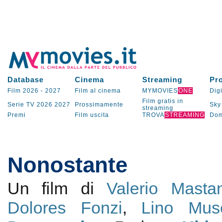
Database
Cinema
Streaming
Pr
Film 2026
-
2027
Film al cinema
MYMOVIES
ONE
Digi
Film gratis in
Serie TV
2026
2027
Prossimamente
Sky
streaming
Premi
Film uscita
TROVA
STREAMING
Dom
Nonostante
Un film di
Valerio Masta
Dolores Fonzi
,
Lino Muse