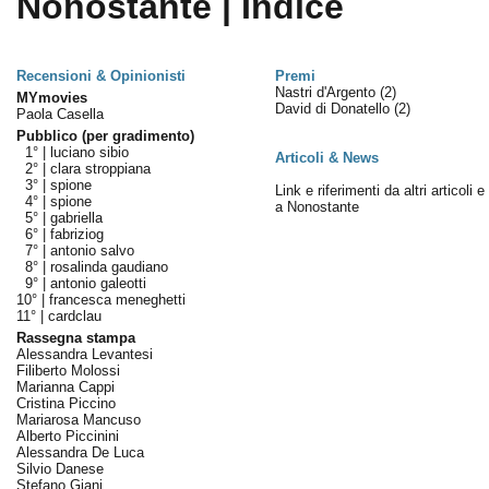
Nonostante | Indice
Recensioni & Opinionisti
Premi
Nastri d'Argento
(2)
MYmovies
David di Donatello
(2)
Paola Casella
Pubblico (per gradimento)
1° |
luciano sibio
Articoli & News
2° |
clara stroppiana
3° |
spione
Link e riferimenti da altri articoli 
4° |
spione
a Nonostante
5° |
gabriella
6° |
fabriziog
7° |
antonio salvo
8° |
rosalinda gaudiano
9° |
antonio galeotti
10° |
francesca meneghetti
11° |
cardclau
Rassegna stampa
Alessandra Levantesi
Filiberto Molossi
Marianna Cappi
Cristina Piccino
Mariarosa Mancuso
Alberto Piccinini
Alessandra De Luca
Silvio Danese
Stefano Giani