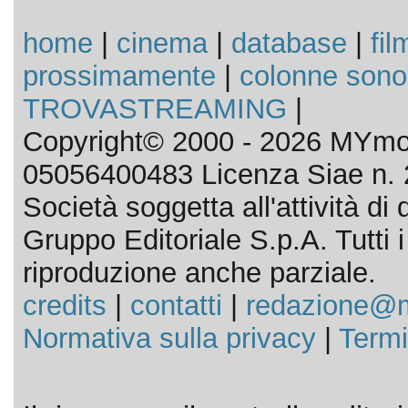
home
|
cinema
|
database
|
fil
prossimamente
|
colonne sono
TROVASTREAMING
|
Copyright© 2000 - 2026 MYmov
05056400483 Licenza Siae n. 
Società soggetta all'attività d
Gruppo Editoriale S.p.A. Tutti i d
riproduzione anche parziale.
credits
|
contatti
|
redazione@m
Normativa sulla privacy
|
Termi