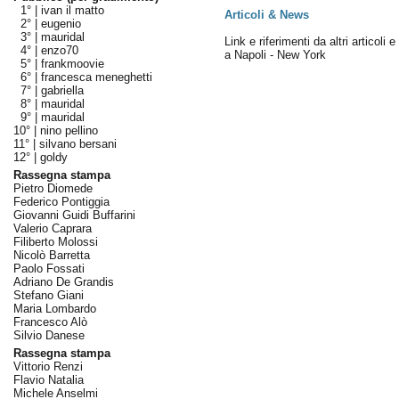
1° |
ivan il matto
Articoli & News
2° |
eugenio
3° |
mauridal
Link e riferimenti da altri articoli 
4° |
enzo70
a Napoli - New York
5° |
frankmoovie
6° |
francesca meneghetti
7° |
gabriella
8° |
mauridal
9° |
mauridal
10° |
nino pellino
11° |
silvano bersani
12° |
goldy
Rassegna stampa
Pietro Diomede
Federico Pontiggia
Giovanni Guidi Buffarini
Valerio Caprara
Filiberto Molossi
Nicolò Barretta
Paolo Fossati
Adriano De Grandis
Stefano Giani
Maria Lombardo
Francesco Alò
Silvio Danese
Rassegna stampa
Vittorio Renzi
Flavio Natalia
Michele Anselmi