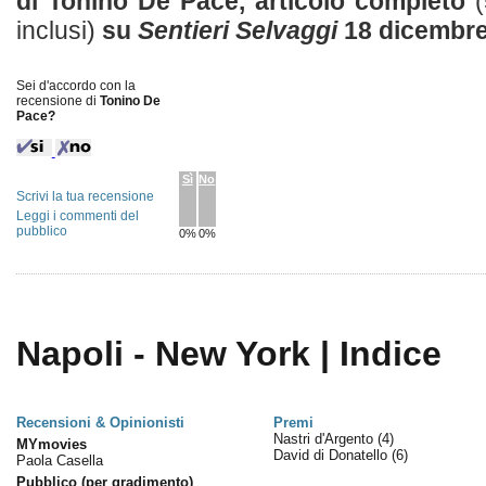
di Tonino De Pace, articolo completo
inclusi)
su
Sentieri Selvaggi
18 dicembre
Sei d'accordo con la
recensione di
Tonino De
Pace?
Sì
No
Scrivi la tua recensione
Leggi i commenti del
pubblico
0%
0%
Napoli - New York | Indice
Recensioni & Opinionisti
Premi
Nastri d'Argento
(4)
MYmovies
David di Donatello
(6)
Paola Casella
Pubblico (per gradimento)