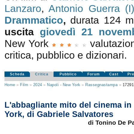
Lanzaro
,
Antonio Guerra (I
Drammatico
,
durata 124 mi
uscita
giovedì 21
novem
New York
valutazi
critica, pubblico e dizionari.
Scheda
Critica
Pubblico
Forum
Cast
Pr
Home
»
Film
»
2024
»
Napoli - New York
»
Rassegnastampa
»
17291
L'abbagliante mito del cinema in
York, di Gabriele Salvatores
di Tonino De 