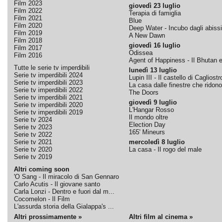
Film 2023
giovedì 23 luglio
Film 2022
Terapia di famiglia
Film 2021
Blue
Film 2020
Deep Water - Incubo dagli abissi
Film 2019
A New Dawn
Film 2018
giovedì 16 luglio
Film 2017
Odissea
Film 2016
Agent of Happiness - Il Bhutan e 
Tutte le serie tv imperdibili
lunedì 13 luglio
Serie tv imperdibili 2024
Lupin III - Il castello di Cagliostr
Serie tv imperdibili 2023
La casa dalle finestre che ridono
Serie tv imperdibili 2022
The Doors
Serie tv imperdibili 2021
giovedì 9 luglio
Serie tv imperdibili 2020
L'Hangar Rosso
Serie tv imperdibili 2019
Il mondo oltre
Serie tv 2024
Election Day
Serie tv 2023
165' Mineurs
Serie tv 2022
Serie tv 2021
mercoledì 8 luglio
Serie tv 2020
La casa - Il rogo del male
Serie tv 2019
Altri coming soon
'O Sang - Il miracolo di San Gennaro
Carlo Acutis - Il giovane santo
Carla Lonzi - Dentro e fuori dal m...
Cocomelon - Il Film
L'assurda storia della Gialappa's ...
Altri prossimamente »
Altri film al cinema »