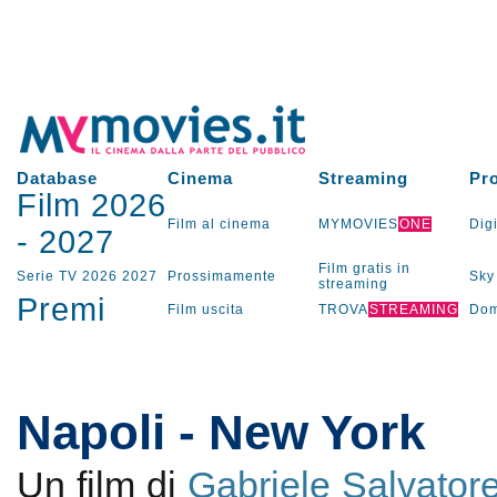
Database
Cinema
Streaming
Pr
Film 2026
Film al cinema
MYMOVIES
ONE
Digi
-
2027
Film gratis in
Serie TV
2026
2027
Prossimamente
Sky
streaming
Premi
Film uscita
TROVA
STREAMING
Dom
Napoli - New York
Un film di
Gabriele Salvator