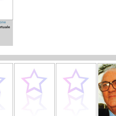
ione
rtuale