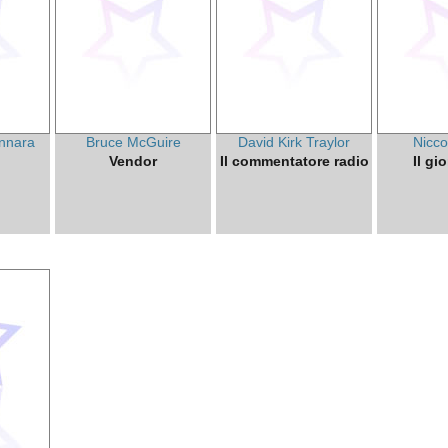
nnara
Bruce McGuire
David Kirk Traylor
Nicco
Vendor
Il commentatore radio
Il gi