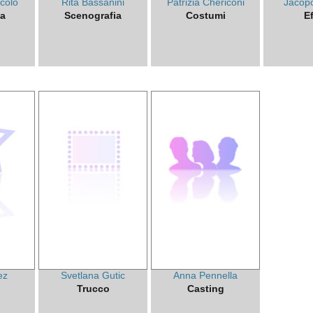
colo
Rita Bassanini
Patrizia Chericoni
Jacop
ia
Scenografia
Costumi
Ef
ez
Svetlana Gutic
Anna Pennella
Trucco
Casting