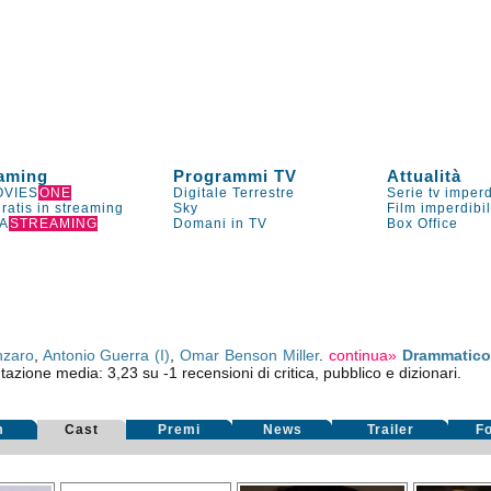
aming
Programmi TV
Attualità
VIES
ONE
Digitale Terrestre
Serie tv imperd
gratis in streaming
Sky
Film imperdibi
A
STREAMING
Domani in TV
Box Office
nzaro
,
Antonio Guerra (I)
,
Omar Benson Miller
.
continua»
Drammatic
utazione media:
3,23
su
-1
recensioni di critica, pubblico e dizionari.
m
Cast
Premi
News
Trailer
F