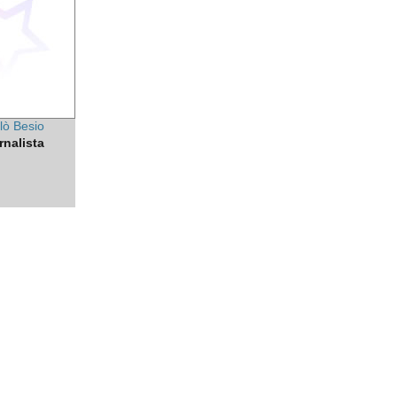
lò Besio
ornalista