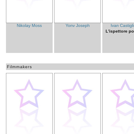
Nikolay Moss
Yonv Joseph
Ivan Castigl
L'ispettore po
Filmmakers