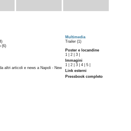
Multimedia
4)
Trailer (1)
lo
(6)
Poster e locandine
1
|
2
|
3
|
Immagini
1
|
2
|
3
|
4
|
5
|
 da altri articoli e news a Napoli - New
Link esterni
Pressbook completo