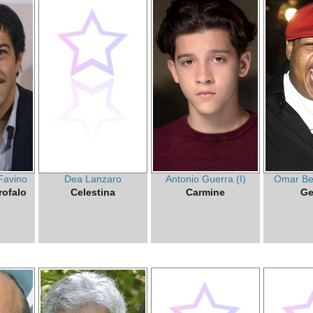
Favino
Dea Lanzaro
Antonio Guerra (I)
Omar Be
ofalo
Celestina
Carmine
Ge