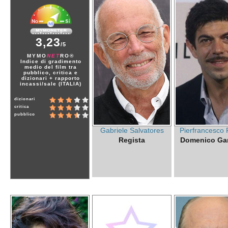
3,23
/5
MYMO
NET
RO®
Indice di gradimento
medio del film tra
pubblico, critica e
dizionari + rapporto
incassi/sale (ITALIA)
dizionari
critica
pubblico
Gabriele Salvatores
Pierfrancesco 
Regista
Domenico Gar