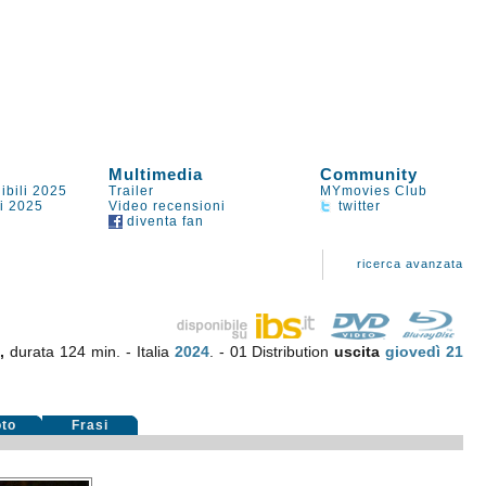
Multimedia
Community
ibili 2025
Trailer
MYmovies Club
li 2025
Video recensioni
twitter
diventa fan
ricerca avanzata
o
,
durata 124 min. - Italia
2024
. - 01 Distribution
uscita
giovedì 21
oto
Frasi