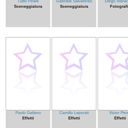
Tullio Pinelli
Gabriele Salvatores
Diego Indrac
Sceneggiatura
Sceneggiatura
Fotograf
Paolo Galiano
Camillo Leporati
Victor Per
Effetti
Effetti
Effetti