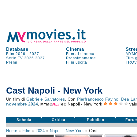
Database
Cinema
Stre
Film 2026
-
2027
Film al cinema
MYMO
Serie TV
2026
2027
Prossimamente
Film 
Premi
Film uscita
TROV
Cast Napoli - New York
Un film di
Gabriele Salvatores
. Con
Pierfrancesco Favino
,
Dea La
novembre 2024
.
Napoli - New York
val
MYMO
NE
T
RO
Scheda
Critica
Pubblico
Foru
Home
»
Film
»
2024
»
Napoli - New York
»
Cast