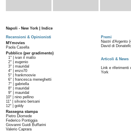
Napoli - New York | Indice
Recensioni & Opinionisti
Premi
Nastri d'Argento
(
MYmovies
David di Donatel
Paola Casella
Pubblico (per gradimento)
1° |
ivan il matto
Articoli & News
2° |
eugenio
3° |
mauridal
Link e riferimenti
4° |
enzo70
York
5° |
frankmoovie
6° |
francesca meneghetti
7° |
gabriella
8° |
mauridal
9° |
mauridal
10° |
nino pellino
11° |
silvano bersani
12° |
goldy
Rassegna stampa
Pietro Diomede
Federico Pontiggia
Giovanni Guidi Buffarini
Valerio Caprara