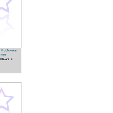
 McGovern
aini
 Newsie