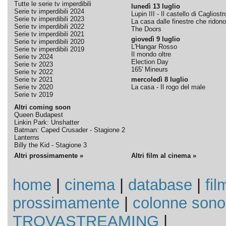
Tutte le serie tv imperdibili
lunedì 13 luglio
Serie tv imperdibili 2024
Lupin III - Il castello di Cagliostr
Serie tv imperdibili 2023
La casa dalle finestre che ridono
Serie tv imperdibili 2022
The Doors
Serie tv imperdibili 2021
giovedì 9 luglio
Serie tv imperdibili 2020
L'Hangar Rosso
Serie tv imperdibili 2019
Il mondo oltre
Serie tv 2024
Election Day
Serie tv 2023
165' Mineurs
Serie tv 2022
Serie tv 2021
mercoledì 8 luglio
Serie tv 2020
La casa - Il rogo del male
Serie tv 2019
Altri coming soon
Queen Budapest
Linkin Park: Unshatter
Batman: Caped Crusader - Stagione 2
Lanterns
Billy the Kid - Stagione 3
Altri prossimamente »
Altri film al cinema »
home
|
cinema
|
database
|
fil
prossimamente
|
colonne sono
TROVASTREAMING
|