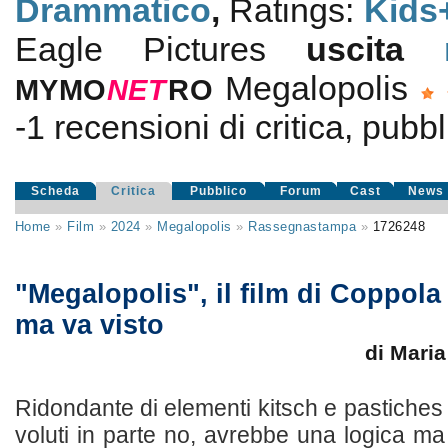
Drammatico
,
Ratings:
Kids
Eagle Pictures
uscita
Megalopolis
MYMO
NE
T
RO
-1
recensioni di critica, pubbl
Scheda
Critica
Pubblico
Forum
Cast
News
Home
»
Film
»
2024
»
Megalopolis
»
Rassegnastampa
»
1726248
"Megalopolis", il film di Coppol
ma va visto
di Mari
Ridondante di elementi kitsch e pastiches e
voluti in parte no, avrebbe una logica ma