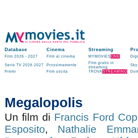
Database
Cinema
Streaming
Pr
Film 2026
-
2027
Film al cinema
MYMOVIES
ONE
Digi
Film gratis in
Serie TV
2026
2027
Prossimamente
Sky
streaming
Premi
Film uscita
TROVA
STREAMING
Dom
Megalopolis
Un film di
Francis Ford Cop
Esposito
,
Nathalie Emma