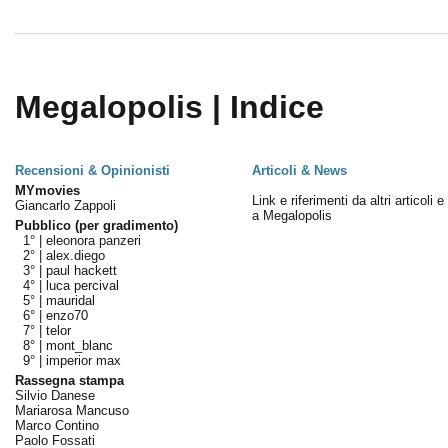
Megalopolis | Indice
Recensioni & Opinionisti
Articoli & News
MYmovies
Link e riferimenti da altri articoli 
Giancarlo Zappoli
a Megalopolis
Pubblico (per gradimento)
1° |
eleonora panzeri
2° |
alex.diego
3° |
paul hackett
4° |
luca percival
5° |
mauridal
6° |
enzo70
7° |
telor
8° |
mont_blanc
9° |
imperior max
Rassegna stampa
Silvio Danese
Mariarosa Mancuso
Marco Contino
Paolo Fossati