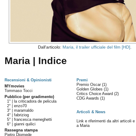
Dall'articolo:
Maria, il trailer ufficiale del film [HD]
.
Maria | Indice
Recensioni & Opinionisti
Premi
Premio Oscar
(1)
MYmovies
Golden Globes
(1)
Tommaso Tocci
Critics Choice Award
(2)
Pubblico (per gradimento)
CDG Awards
(1)
1° |
la criticadora de pelicula
2° |
enzo70
3° |
maramaldo
Articoli & News
4° |
fabriziog
5° |
francesca meneghetti
Link e riferimenti da altri articoli 
6° |
gianni quilici
a Maria
Rassegna stampa
Pietro Diomede