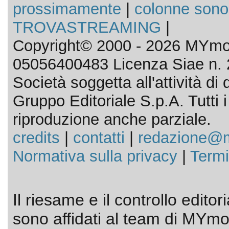
prossimamente
|
colonne sono
TROVASTREAMING
|
Copyright© 2000 - 2026 MYmov
05056400483 Licenza Siae n. 
Società soggetta all'attività d
Gruppo Editoriale S.p.A. Tutti i d
riproduzione anche parziale.
credits
|
contatti
|
redazione@m
Normativa sulla privacy
|
Termi
Il riesame e il controllo editor
sono affidati al team di MYmov