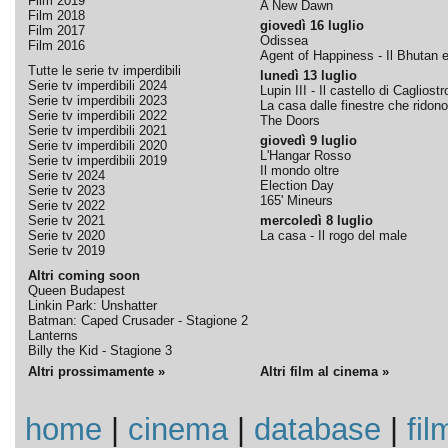
Film 2019
A New Dawn
Film 2018
giovedì 16 luglio
Film 2017
Odissea
Film 2016
Agent of Happiness - Il Bhutan e 
Tutte le serie tv imperdibili
lunedì 13 luglio
Serie tv imperdibili 2024
Lupin III - Il castello di Cagliostr
Serie tv imperdibili 2023
La casa dalle finestre che ridono
Serie tv imperdibili 2022
The Doors
Serie tv imperdibili 2021
giovedì 9 luglio
Serie tv imperdibili 2020
L'Hangar Rosso
Serie tv imperdibili 2019
Il mondo oltre
Serie tv 2024
Election Day
Serie tv 2023
165' Mineurs
Serie tv 2022
Serie tv 2021
mercoledì 8 luglio
Serie tv 2020
La casa - Il rogo del male
Serie tv 2019
Altri coming soon
Queen Budapest
Linkin Park: Unshatter
Batman: Caped Crusader - Stagione 2
Lanterns
Billy the Kid - Stagione 3
Altri prossimamente »
Altri film al cinema »
home
|
cinema
|
database
|
fil