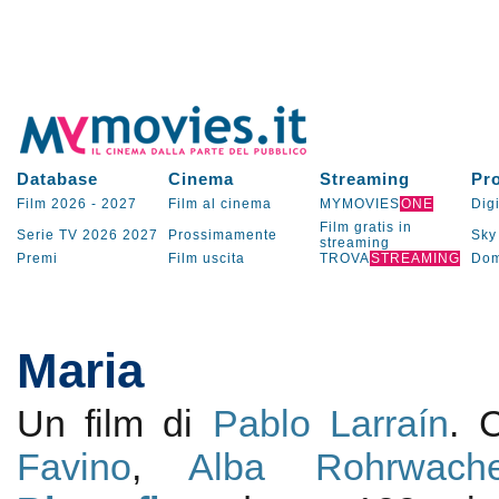
Database
Cinema
Streaming
Pr
Film 2026
-
2027
Film al cinema
MYMOVIES
ONE
Digi
Film gratis in
Serie TV
2026
2027
Prossimamente
Sky
streaming
Premi
Film uscita
TROVA
STREAMING
Dom
Maria
Un film di
Pablo Larraín
. 
Favino
,
Alba Rohrwache