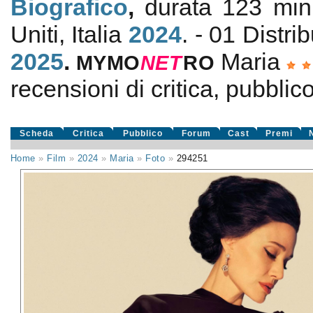
Biografico
,
durata 123 min
Uniti, Italia
2024
. - 01 Distri
2025
.
Maria
MYMO
NE
T
RO
recensioni di critica, pubblico
Scheda
Critica
Pubblico
Forum
Cast
Premi
Home
»
Film
»
2024
»
Maria
»
Foto
»
294251