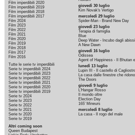
Film imperdibili 2020
giovedì 30 luglio
Film imperdibili 2019
Kim Novak's Vertigo
Film imperdibili 2018
Film imperdibili 2017
mercoledì 29 luglio
Film 2024
Spider-Man - Brand New Day
Film 2023
giovedì 23 luglio
Film 2022
Terapia di famiglia
Film 2021
Blue
Film 2020
Deep Water - Incubo dagli abissi
Film 2019
A New Dawn
Film 2018
giovedì 16 luglio
Film 2017
Odissea
Film 2016
Agent of Happiness - Il Bhutan e 
Tutte le serie tv imperdibili
lunedì 13 luglio
Serie tv imperdibili 2024
Lupin III - Il castello di Cagliostr
Serie tv imperdibili 2023
La casa dalle finestre che ridono
Serie tv imperdibili 2022
The Doors
Serie tv imperdibili 2021
giovedì 9 luglio
Serie tv imperdibili 2020
L'Hangar Rosso
Serie tv imperdibili 2019
Il mondo oltre
Serie tv 2024
Election Day
Serie tv 2023
165' Mineurs
Serie tv 2022
Serie tv 2021
mercoledì 8 luglio
Serie tv 2020
La casa - Il rogo del male
Serie tv 2019
Altri coming soon
Queen Budapest