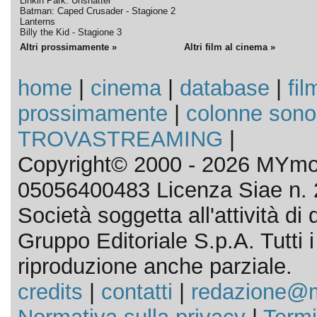
Linkin Park: Unshatter
Batman: Caped Crusader - Stagione 2
Lanterns
Billy the Kid - Stagione 3
Altri prossimamente »
Altri film al cinema »
home
|
cinema
|
database
|
fil
prossimamente
|
colonne sono
TROVASTREAMING
|
Copyright© 2000 - 2026 MYmov
05056400483 Licenza Siae n. 
Società soggetta all'attività d
Gruppo Editoriale S.p.A. Tutti i d
riproduzione anche parziale.
credits
|
contatti
|
redazione@m