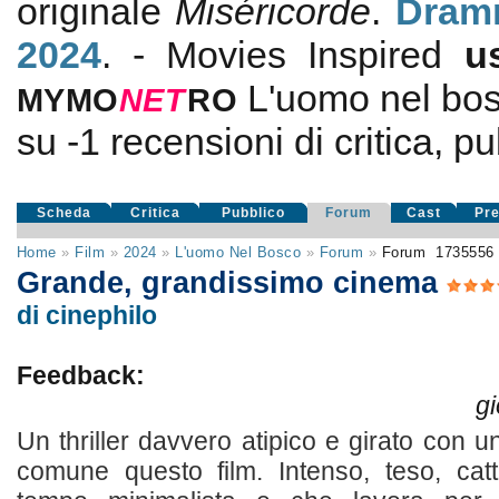
originale
Miséricorde
.
Dram
2024
. - Movies Inspired
u
L'uomo nel bo
MYMO
NE
T
RO
su
-1
recensioni di critica, pu
Scheda
Critica
Pubblico
Forum
Cast
Pr
Home
»
Film
»
2024
»
L'uomo Nel Bosco
»
Forum
»
Forum
173555
Grande, grandissimo cinema
di cinephilo
Feedback:
gi
Un thriller davvero atipico e girato con u
comune questo film. Intenso, teso, cat