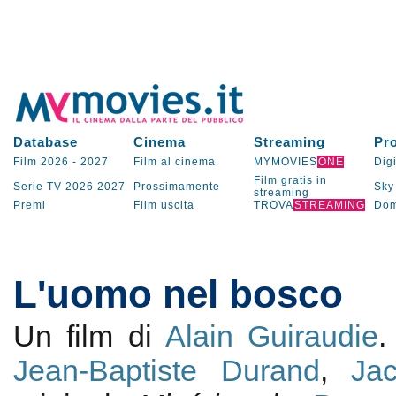
Database
Cinema
Streaming
Pr
Film 2026
-
2027
Film al cinema
MYMOVIES
ONE
Digi
Film gratis in
Serie TV
2026
2027
Prossimamente
Sky
streaming
Premi
Film uscita
TROVA
STREAMING
Dom
L'uomo nel bosco
Un film di
Alain Guiraudie
Jean-Baptiste Durand
,
Ja