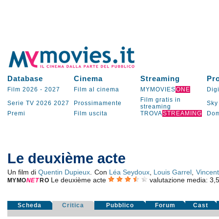
Database
Cinema
Streaming
Pr
Film 2026
-
2027
Film al cinema
MYMOVIES
ONE
Digi
Film gratis in
Serie TV
2026
2027
Prossimamente
Sky
streaming
Premi
Film uscita
TROVA
STREAMING
Dom
Le deuxième acte
Un film di
Quentin Dupieux
. Con
Léa Seydoux
,
Louis Garrel
,
Vincent
Le deuxième acte
valutazione media:
3,
MYMO
NE
T
RO
Scheda
Critica
Pubblico
Forum
Cast