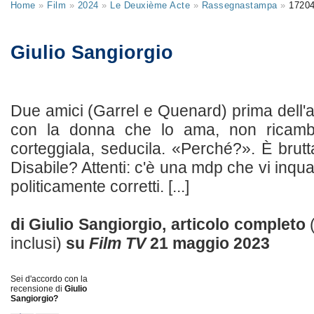
Home
»
Film
»
2024
»
Le Deuxième Acte
»
Rassegnastampa
»
1720
Giulio Sangiorgio
Due amici (Garrel e Quenard) prima dell
con la donna che lo ama, non ricambi
corteggiala, seducila. «Perché?». È bru
Disabile? Attenti: c'è una mdp che vi inq
politicamente corretti. [...]
di Giulio Sangiorgio, articolo completo
inclusi)
su
Film TV
21 maggio 2023
Sei d'accordo con la
recensione di
Giulio
Sangiorgio?