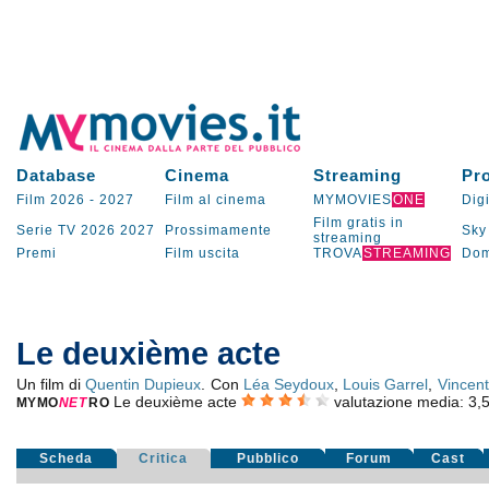
Database
Cinema
Streaming
Pr
Film 2026
-
2027
Film al cinema
MYMOVIES
ONE
Digi
Film gratis in
Serie TV
2026
2027
Prossimamente
Sky
streaming
Premi
Film uscita
TROVA
STREAMING
Dom
Le deuxième acte
Un film di
Quentin Dupieux
. Con
Léa Seydoux
,
Louis Garrel
,
Vincent
Le deuxième acte
valutazione media:
3,
MYMO
NE
T
RO
Scheda
Critica
Pubblico
Forum
Cast