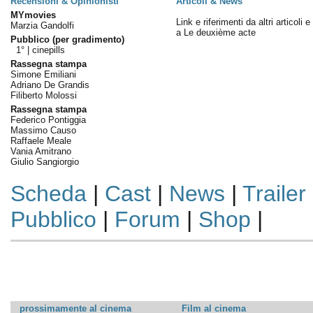
Recensioni & Opinionisti
Articoli & News
MYmovies
Link e riferimenti da altri articoli 
Marzia Gandolfi
a Le deuxième acte
Pubblico (per gradimento)
1° |
cinepills
Rassegna stampa
Simone Emiliani
Adriano De Grandis
Filiberto Molossi
Rassegna stampa
Federico Pontiggia
Massimo Causo
Raffaele Meale
Vania Amitrano
Giulio Sangiorgio
Scheda
|
Cast
|
News
|
Trailer
Pubblico
|
Forum
|
Shop
|
prossimamente al cinema
Film al cinema