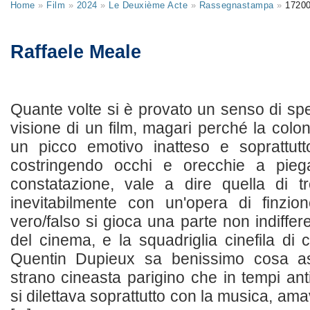
Home
»
Film
»
2024
»
Le Deuxième Acte
»
Rassegnastampa
»
1720
Raffaele Meale
Quante volte si è provato un senso di sp
visione di un film, magari perché la col
un picco emotivo inatteso e soprattutt
costringendo occhi e orecchie a piega
constatazione, vale a dire quella di t
inevitabilmente con un'opera di finzio
vero/falso si gioca una parte non indifferen
del cinema, e la squadriglia cinefila di 
Quentin Dupieux sa benissimo cosa as
strano cineasta parigino che in tempi an
si dilettava soprattutto con la musica, am