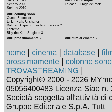
Serie tv 2021
mercoledì 8 luglio
Serie tv 2020
La casa - Il rogo del male
Serie tv 2019
Altri coming soon
Queen Budapest
Linkin Park: Unshatter
Batman: Caped Crusader - Stagione 2
Lanterns
Billy the Kid - Stagione 3
Altri prossimamente »
Altri film al cinema »
home
|
cinema
|
database
|
fil
prossimamente
|
colonne sono
TROVASTREAMING
|
Copyright© 2000 - 2026 MYmov
05056400483 Licenza Siae n. 
Società soggetta all'attività d
Gruppo Editoriale S.p.A. Tutti i d