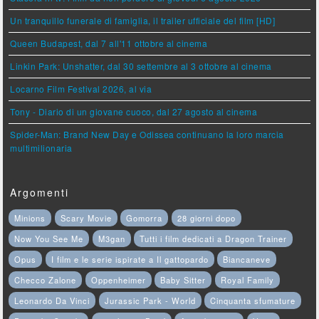
Un tranquillo funerale di famiglia, il trailer ufficiale del film [HD]
Queen Budapest, dal 7 all'11 ottobre al cinema
Linkin Park: Unshatter, dal 30 settembre al 3 ottobre al cinema
Locarno Film Festival 2026, al via
Tony - Diario di un giovane cuoco, dal 27 agosto al cinema
Spider-Man: Brand New Day e Odissea continuano la loro marcia
multimilionaria
Argomenti
Minions
Scary Movie
Gomorra
28 giorni dopo
Now You See Me
M3gan
Tutti i film dedicati a Dragon Trainer
Opus
I film e le serie ispirate a Il gattopardo
Biancaneve
Checco Zalone
Oppenheimer
Baby Sitter
Royal Family
Leonardo Da Vinci
Jurassic Park - World
Cinquanta sfumature