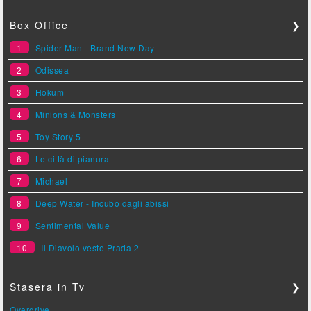
Box Office
❯
1
Spider-Man - Brand New Day
2
Odissea
3
Hokum
4
Minions & Monsters
5
Toy Story 5
6
Le città di pianura
7
Michael
8
Deep Water - Incubo dagli abissi
9
Sentimental Value
10
Il Diavolo veste Prada 2
Stasera in Tv
❯
Overdrive