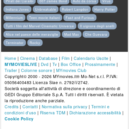
Pirati dei Caraibi
007 James Bond
Auto da corsa
Virus
Indiana Jones
Unbreakable
Robert Langdon
Harry Potter
Millennium
Teen movie italiani
Fast and Furious
Tutti i film del Marvel Cinematic Universe
Il signore degli anelli
Alice nel paese delle meraviglie
Mad Max
Che Guevara
Terminator
Rocky
Home
|
Cinema
|
Database
|
Film
|
Calendario Uscite
|
MYMOVIESLIVE
|
Dvd
|
Tv
|
Box Office
|
Prossimamente
|
Trailer
|
Colonne sonore
|
MYmovies Club
Copyright© 2000 - 2026 MYmovies.it® Mo-Net s.r.l. P.IVA:
05056400483 Licenza Siae n. 2792/I/2742.
Società soggetta all'attività di direzione e coordinamento di
GEDI Gruppo Editoriale S.p.A. Tutti i diritti riservati. È vietata
la riproduzione anche parziale.
Credits
|
Contatti
|
Normativa sulla privacy
|
Termini e
condizioni d'uso
|
Riserva TDM
|
Dichiarazione accessibilità
|
Cookie Policy