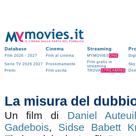
Database
Cinema
Streaming
Pr
Film 2026
-
2027
Film al cinema
MYMOVIES
ONE
Digi
Film gratis in
Serie TV
2026
2027
Prossimamente
Sky
streaming
Premi
Film uscita
TROVA
STREAMING
Dom
La misura del dubbi
Un film di
Daniel Auteui
Gadebois
,
Sidse Babett K