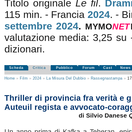
Titolo originale
Le fil
.
Dram
115 min. - Francia
2024
. - 
settembre 2024
.
MYMO
NE
T
valutazione media:
3,25
su
dizionari.
Scheda
Critica
Pubblico
Forum
Cast
News
Home
»
Film
»
2024
»
La Misura Del Dubbio
»
Rassegnastampa
»
17
Thriller di provincia fra verità e 
Auteuil regista e avvocato-corag
di Silvio Danese
Q
Un anno prima di Kafka a Teheran, episo