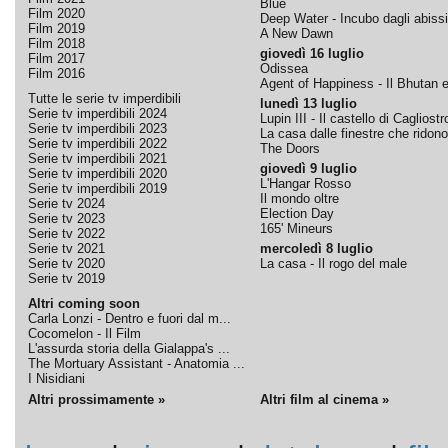
Blue
Film 2020
Deep Water - Incubo dagli abissi
Film 2019
A New Dawn
Film 2018
giovedì 16 luglio
Film 2017
Odissea
Film 2016
Agent of Happiness - Il Bhutan e 
Tutte le serie tv imperdibili
lunedì 13 luglio
Serie tv imperdibili 2024
Lupin III - Il castello di Cagliostr
Serie tv imperdibili 2023
La casa dalle finestre che ridono
Serie tv imperdibili 2022
The Doors
Serie tv imperdibili 2021
giovedì 9 luglio
Serie tv imperdibili 2020
L'Hangar Rosso
Serie tv imperdibili 2019
Il mondo oltre
Serie tv 2024
Election Day
Serie tv 2023
165' Mineurs
Serie tv 2022
Serie tv 2021
mercoledì 8 luglio
Serie tv 2020
La casa - Il rogo del male
Serie tv 2019
Altri coming soon
Carla Lonzi - Dentro e fuori dal m...
Cocomelon - Il Film
L'assurda storia della Gialappa's ...
The Mortuary Assistant - Anatomia ...
I Nisidiani
Altri prossimamente »
Altri film al cinema »