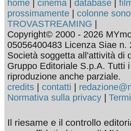
home
|
cinema
|
database
|
fil
prossimamente
|
colonne sono
TROVASTREAMING
|
Copyright© 2000 - 2026 MYmov
05056400483 Licenza Siae n. 
Società soggetta all'attività d
Gruppo Editoriale S.p.A. Tutti i d
riproduzione anche parziale.
credits
|
contatti
|
redazione@m
Normativa sulla privacy
|
Termi
Il riesame e il controllo editor